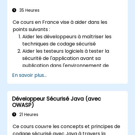
web contre les risques et les attaques.
Créer un rapport d'évaluation pour
35 Heures
documenter les conclusions et les
Ce cours en France vise à aider dans les
résultats des tests de sécurité.
points suivants :
Aider les développeurs à maîtriser les
techniques de codage sécurisé
Aider les testeurs logiciels à tester la
sécurité de l'application avant sa
publication dans l'environnement de
production
En savoir plus...
Aider les architectes logiciels à
comprendre les risques entourant les
applications
Développeur Sécurisé Java (avec
Aider les chefs d'équipe à fixer les lignes
OWASP)
directrices de sécurité pour les
21 Heures
développeurs
Aider les webmasters à configurer les
Ce cours couvre les concepts et principes de
serveurs pour éviter les mauvaises
codage sécurisé avec Java à travers la