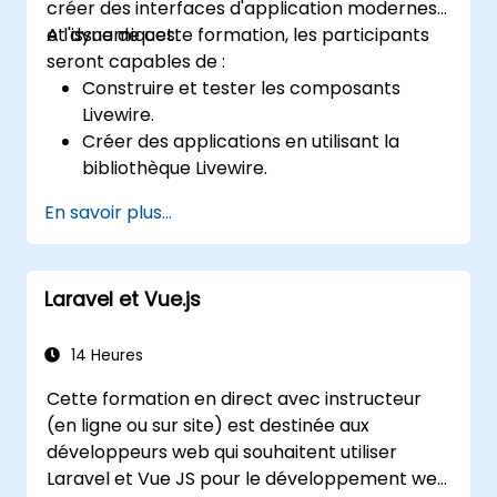
créer des interfaces d'application modernes
et dynamiques.
A l'issue de cette formation, les participants
seront capables de :
Construire et tester les composants
Livewire.
Créer des applications en utilisant la
bibliothèque Livewire.
Créer des composants dynamiques dans
En savoir plus...
PHP.
Laravel et Vue.js
14 Heures
Cette formation en direct avec instructeur
(en ligne ou sur site) est destinée aux
développeurs web qui souhaitent utiliser
Laravel et Vue JS pour le développement web