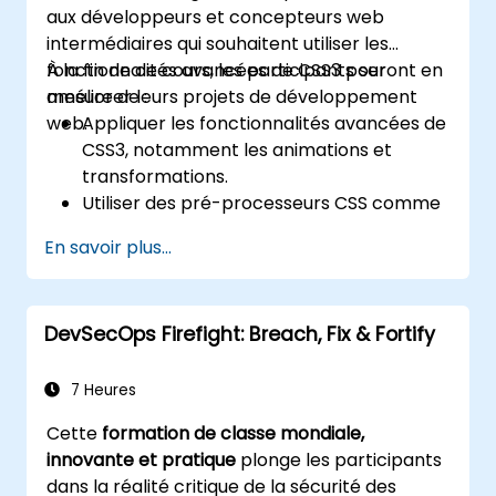
aux développeurs et concepteurs web
tous les navigateurs, offrant ainsi des
intermédiaires qui souhaitent utiliser les
expériences utilisateur exceptionnelles sur
fonctionnalités avancées de CSS3 pour
À la fin de ce cours, les participants seront en
tous les appareils et plateformes.
améliorer leurs projets de développement
mesure de :
web.
Appliquer les fonctionnalités avancées de
CSS3, notamment les animations et
transformations.
Utiliser des pré-processeurs CSS comme
LESS pour des workflows d'habillage
En savoir plus...
efficaces.
Mettre en œuvre les meilleures pratiques
pour la conception web réactive et
DevSecOps Firefight: Breach, Fix & Fortify
moderne.
Contrôler les mises en page complexes
avec Flexbox et autres techniques
7 Heures
avancées.
Cette
formation de classe mondiale,
innovante et pratique
plonge les participants
dans la réalité critique de la sécurité des