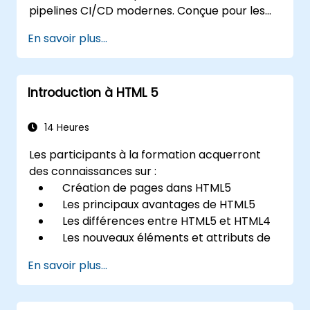
pipelines CI/CD modernes. Conçue pour les
professionnels de la sécurité, les ingénieurs
En savoir plus...
DevOps et les développeurs souhaitant
maîtriser la défense avancée contre les
violations de pipeline, cette formation
Introduction à HTML 5
combine des simulations d’attaque en direct
avec des outils et techniques de défense de
pointe dans l’industrie.
14 Heures
Les participants à la formation acquerront
des connaissances sur :
Création de pages dans HTML5
Les principaux avantages de HTML5
Les différences entre HTML5 et HTML4
Les nouveaux éléments et attributs de
HTML5
En savoir plus...
Gestion des médias audio et vidéo dans
HTML5
Création de formulaires