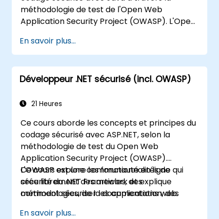
configurations
méthodologie de test de l'Open Web
Application Security Project (OWASP). L'Open
Web Application Security Project est une
En savoir plus...
communauté en ligne qui crée des articles,
méthodologies, documentations, outils et
technologies librement disponibles dans le
Développeur .NET sécurisé (incl. OWASP)
domaine de la sécurité des applications web.
21 Heures
Ce cours aborde les concepts et principes du
codage sécurisé avec ASP.NET, selon la
méthodologie de test du Open Web
Application Security Project (OWASP).
L'OWASP est une communauté en ligne qui
Ce cours explore les fonctionnalités de
crée librement des articles, des
sécurité du .NET Framework et explique
méthodologies, de la documentation, des
comment sécuriser les applications web.
outils et des technologies dans le domaine de
En savoir plus...
la sécurité des applications web.