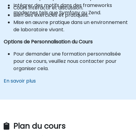
Intégrer des motifs dans des frameworks
Cours interactif et discussion.
modernes tels que Symfony ou Zend.
Bien des exercices et pratiques.
Mise en œuvre pratique dans un environnement
de laboratoire vivant.
Options de Personnalisation du Cours
Pour demander une formation personnalisée
pour ce cours, veuillez nous contacter pour
organiser cela.
En savoir plus
Plan du cours