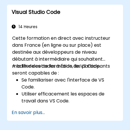
Maîtriser les bases de Tailwind CSS.
Visual Studio Code
Créer des sites web modernes avec
Tailwind CSS.
14 Heures
Cette formation en direct avec instructeur
dans France (en ligne ou sur place) est
destinée aux développeurs de niveau
débutant à intermédiaire qui souhaitent
modifier des codes à l'aide de VS Code.
A la fin de cette formation, les participants
seront capables de :
Se familiariser avec l'interface de VS
Code.
Utiliser efficacement les espaces de
travail dans VS Code.
Gérer les raccourcis clavier et les
En savoir plus...
paramètres de VS Code.
Apprendre à utiliser différents langages
de programmation dans VS Code.