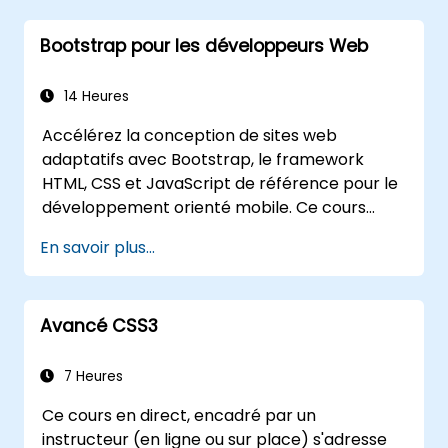
Bootstrap pour les développeurs Web
14 Heures
Accélérez la conception de sites web
adaptatifs avec Bootstrap, le framework
HTML, CSS et JavaScript de référence pour le
développement orienté mobile. Ce cours
couvre les fichiers précompilés, la
En savoir plus...
compilation du code source via Grunt, les
grilles adaptatives, les composants
personnalisés, les barres de navigation et les
Avancé CSS3
bonnes pratiques en matière d'accessibilité.
Maîtrisez les panneaux, les alertes, les barres
de progression, les objets multimédias, les
7 Heures
groupes d'entrées et les groupes de boutons
Ce cours en direct, encadré par un
de Bootstrap afin de créer des interfaces
instructeur (en ligne ou sur place) s'adresse
riches en fonctionnalités et compatibles avec