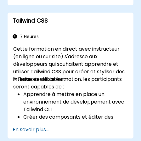
Tailwind CSS
7 Heures
Cette formation en direct avec instructeur
(en ligne ou sur site) s'adresse aux
développeurs qui souhaitent apprendre et
utiliser Tailwind CSS pour créer et styliser des
interfaces utilisateur.
A l'issue de cette formation, les participants
seront capables de :
Apprendre à mettre en place un
environnement de développement avec
Tailwind CLI.
Créer des composants et éditer des
layouts avec Tailwind CSS.
En savoir plus...
Utiliser les classes utilitaires de Tailwind
pour styliser les éléments.