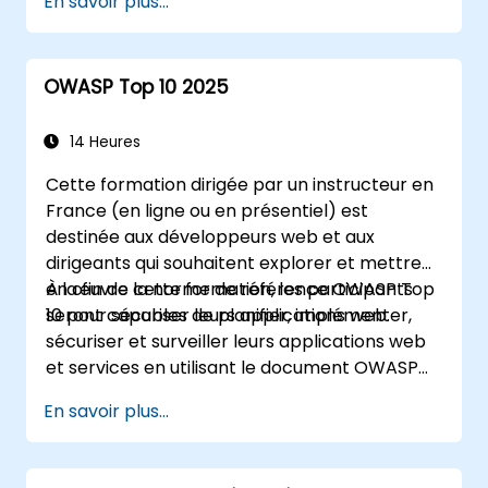
En savoir plus...
OWASP Top 10 2025
14 Heures
Cette formation dirigée par un instructeur en
France (en ligne ou en présentiel) est
destinée aux développeurs web et aux
dirigeants qui souhaitent explorer et mettre
en œuvre la norme de référence OWASP Top
À la fin de cette formation, les participants
10 pour sécuriser leurs applications web.
seront capables de planifier, implémenter,
sécuriser et surveiller leurs applications web
et services en utilisant le document OWASP
Top 10.
En savoir plus...