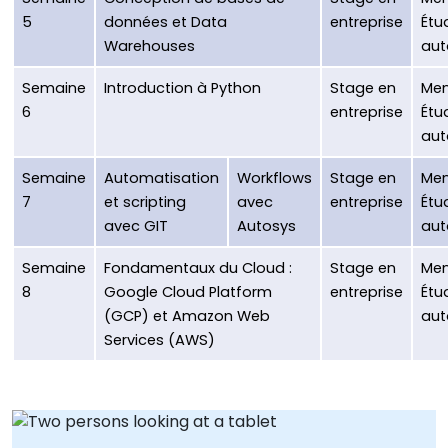
5
données et Data
entreprise
Étu
Warehouses
au
Semaine
Introduction à Python
Stage en
Men
6
entreprise
Étu
au
Semaine
Automatisation
Workflows
Stage en
Men
7
et scripting
avec
entreprise
Étu
avec GIT
Autosys
au
Semaine
Fondamentaux du Cloud :
Stage en
Men
8
Google Cloud Platform
entreprise
Étu
(GCP) et Amazon Web
au
Services (AWS)