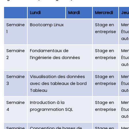
Lundi
Mardi
Mercredi
Jeu
Semaine
Bootcamp Linux
Stage en
Men
1
entreprise
Étu
au
Semaine
Fondamentaux de
Stage en
Men
2
l’ingénierie des données
entreprise
Étu
au
Semaine
Visualisation des données
Stage en
Men
3
avec des tableaux de bord
entreprise
Étu
Tableau
au
Semaine
Introduction à la
Stage en
Men
4
programmation SQL
entreprise
Étu
au
Semaine
Conception de bases de
Stage en
Men