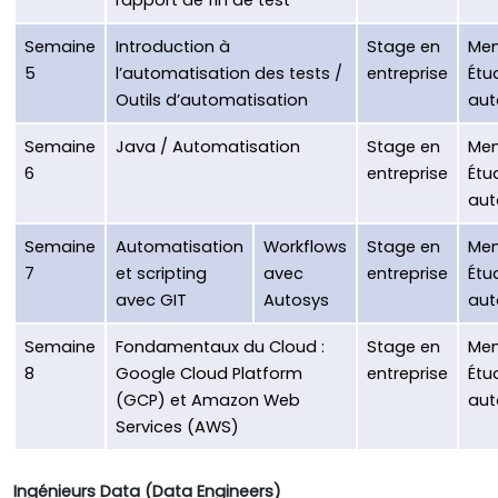
rapport de fin de test
Semaine
Introduction à
Stage en
Men
5
l’automatisation des tests /
entreprise
Étu
Outils d’automatisation
au
Semaine
Java / Automatisation
Stage en
Men
6
entreprise
Étu
au
Semaine
Automatisation
Workflows
Stage en
Men
7
et scripting
avec
entreprise
Étu
avec GIT
Autosys
au
Semaine
Fondamentaux du Cloud :
Stage en
Men
8
Google Cloud Platform
entreprise
Étu
(GCP) et Amazon Web
au
Services (AWS)
Ingénieurs Data (Data Engineers)