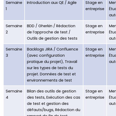
Semaine
Introduction aux QE / Agile
Stage en
Men
1
entreprise
Étu
au
Semaine
BDD / Gherkin / Rédaction
Stage en
Men
2
de l’approche de test /
entreprise
Étu
Outils de gestion des tests
au
Semaine
Backlogs JIRA / Confluence
Stage en
Men
3
(avec configuration
entreprise
Étu
pratique du projet), Travail
au
sur les types de tests du
projet. Données de test et
environnements de test
Semaine
Bilan des outils de gestion
Stage en
Men
4
des tests, Exécution des cas
entreprise
Étu
de test et gestion des
au
défauts/bugs, Rédaction du