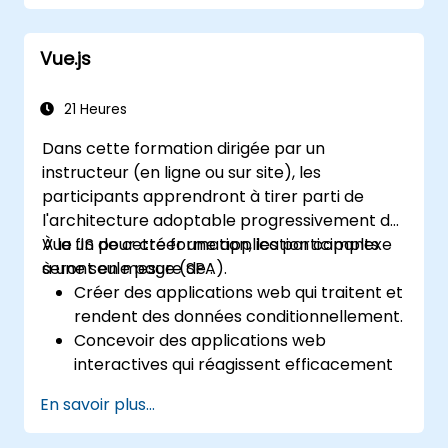
Vue.js
21 Heures
Dans cette formation dirigée par un
instructeur (en ligne ou sur site), les
participants apprendront à tirer parti de
l'architecture adoptable progressivement de
Vue JS pour créer une application complexe
À la fin de cette formation, les participants
à une seule page (SPA).
seront en mesure de :
Créer des applications web qui traitent et
rendent des données conditionnellement.
Concevoir des applications web
interactives qui réagissent efficacement
aux événements utilisateur.
En savoir plus...
Écrire un code modulaire et réutilisable.
Faire progresser une vue de manière