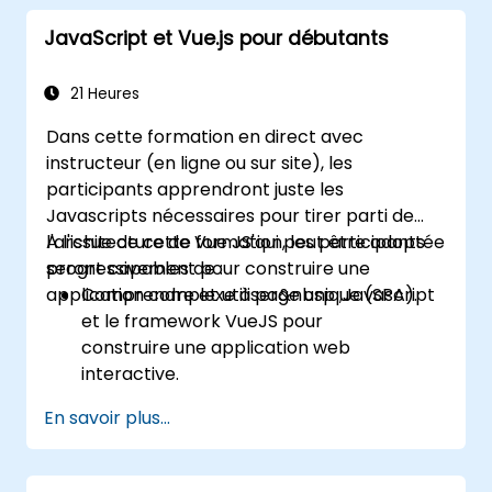
incrémentielle jusqu'à une application
JavaScript et Vue.js pour débutants
complète à une seule page.
Intégrer VueJS à une page web existante.
Utiliser l'écosystème de Vue pour étendre
21 Heures
les capacités du cadre.
Dans cette formation en direct avec
instructeur (en ligne ou sur site), les
participants apprendront juste les
Javascripts nécessaires pour tirer parti de
l'architecture de Vue JS'qui peut être adoptée
A l'issue de cette formation, les participants
progressivement pour construire une
seront capables de :
application complexe à page unique (SPA).
Comprendre et utiliser&nbsp ;Javascript
et le framework VueJS pour
construire une application web
interactive.
Concevoir des applications web
En savoir plus...
interactives qui réagissent efficacement
aux événements de l'utilisateur.
Écrire du code modulaire et réutilisable.