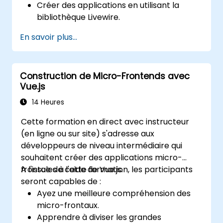
Créer des applications en utilisant la
bibliothèque Livewire.
Créer des composants dynamiques dans
En savoir plus...
PHP.
Construction de Micro-Frontends avec
Vue.js
14 Heures
Cette formation en direct avec instructeur
(en ligne ou sur site) s'adresse aux
développeurs de niveau intermédiaire qui
souhaitent créer des applications micro-
frontales à l'aide de Vue.js.
A l'issue de cette formation, les participants
seront capables de :
Ayez une meilleure compréhension des
micro-frontaux.
Apprendre à diviser les grandes