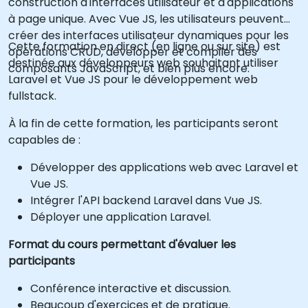
construction d'interfaces utilisateur et d'applications
à page unique. Avec Vue JS, les utilisateurs peuvent
créer des interfaces utilisateur dynamiques pour les
Cette formation en direct (en ligne ou sur site) est
opérations CRUD, développer et compiler des
destinée aux développeurs web souhaitant utiliser
composants JavaScript, et bien plus encore.
Laravel et Vue JS pour le développement web
fullstack.
À la fin de cette formation, les participants seront
capables de :
Développer des applications web avec Laravel et
Vue JS.
Intégrer l'API backend Laravel dans Vue JS.
Déployer une application Laravel.
Format du cours permettant d'évaluer les
participants
Conférence interactive et discussion.
Beaucoup d'exercices et de pratique.