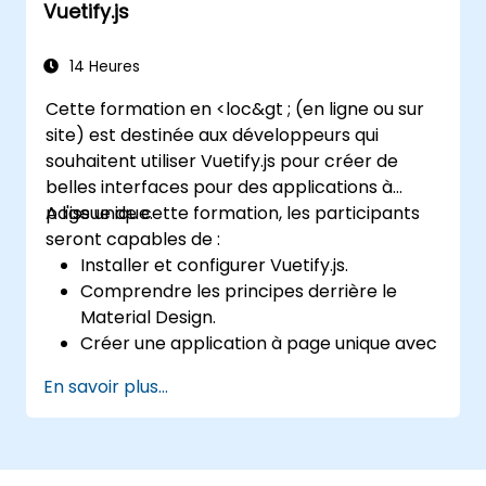
Vuetify.js
Faire évoluer progressivement une vue
vers une application monopage
complète.
14 Heures
Cette formation en <loc&gt ; (en ligne ou sur
site) est destinée aux développeurs qui
souhaitent utiliser Vuetify.js pour créer de
belles interfaces pour des applications à
page unique.
A l'issue de cette formation, les participants
seront capables de :
Installer et configurer Vuetify.js.
Comprendre les principes derrière le
Material Design.
Créer une application à page unique avec
une interface utilisateur avancée en
En savoir plus...
utilisant Vue.js et Vuetify.js.