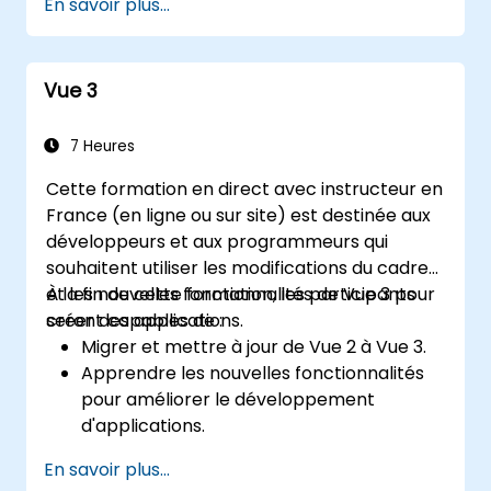
En savoir plus...
Filtrer et trier les résultats en fonction
des paramètres de l'URL à l'aide des API
RESTful.
Vue 3
7 Heures
Cette formation en direct avec instructeur en
France (en ligne ou sur site) est destinée aux
développeurs et aux programmeurs qui
souhaitent utiliser les modifications du cadre
et les nouvelles fonctionnalités de Vue 3 pour
À la fin de cette formation, les participants
créer des applications.
seront capables de :
Migrer et mettre à jour de Vue 2 à Vue 3.
Apprendre les nouvelles fonctionnalités
pour améliorer le développement
d'applications.
Tester et utiliser Vue 3 pour créer des
En savoir plus...
applications maintenables et fiables.