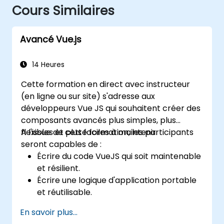
Cours Similaires
Avancé Vue.js
14 Heures
Cette formation en direct avec instructeur
(en ligne ou sur site) s'adresse aux
développeurs Vue JS qui souhaitent créer des
composants avancés plus simples, plus
flexibles et plus faciles à maintenir.
A l'issue de cette formation, les participants
seront capables de :
Écrire du code VueJS qui soit maintenable
et résilient.
Écrire une logique d'application portable
et réutilisable.
Créer des composants et des widgets
En savoir plus...
personnalisés tout en évitant la