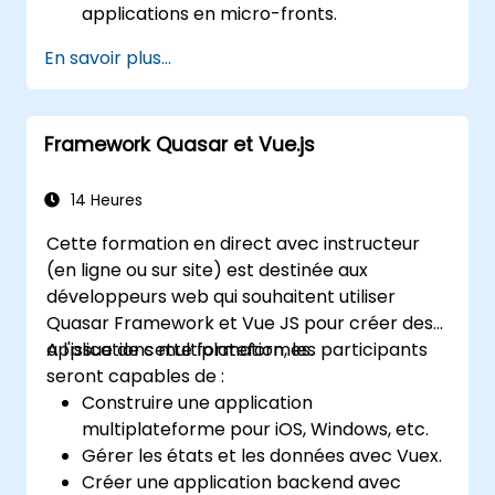
applications en micro-fronts.
Mettre en œuvre des micro-frontaux en
En savoir plus...
utilisant différentes approches.
Construire des applications micro-
frontales avec Vue.js.
Framework Quasar et Vue.js
14 Heures
Cette formation en direct avec instructeur
(en ligne ou sur site) est destinée aux
développeurs web qui souhaitent utiliser
Quasar Framework et Vue JS pour créer des
applications multiplateformes.
A l'issue de cette formation, les participants
seront capables de :
Construire une application
multiplateforme pour iOS, Windows, etc.
Gérer les états et les données avec Vuex.
Créer une application backend avec