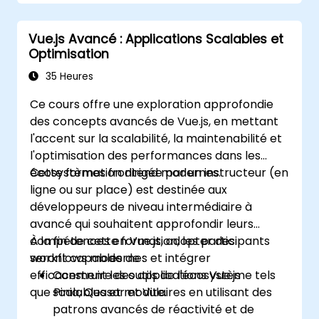
complexité inutile.
Vue.js Avancé : Applications Scalables et
Optimisation
35 Heures
Ce cours offre une exploration approfondie
des concepts avancés de Vue.js, en mettant
l'accent sur la scalabilité, la maintenabilité et
l'optimisation des performances dans les
écosystèmes frontend modernes.
Cette formation dirigée par un instructeur (en
ligne ou sur place) est destinée aux
développeurs de niveau intermédiaire à
avancé qui souhaitent approfondir leurs
compétences en Vue.js, adopter des
À la fin de cette formation, les participants
workflows modernes et intégrer
seront capables de :
efficacement les outils de l'écosystème tels
Construire des applications Vue.js
que Pinia, Quasar et Vite.
scalables et modulaires en utilisant des
patrons avancés de réactivité et de