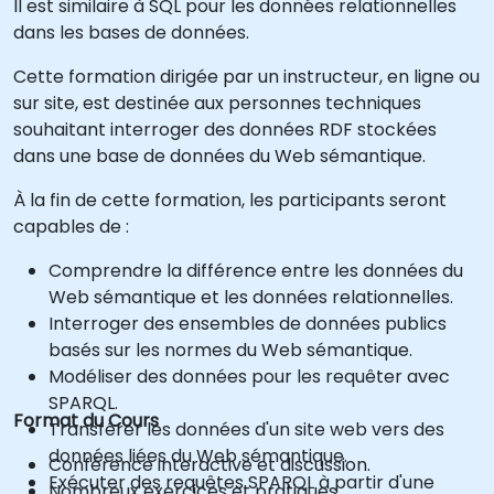
Il est similaire à SQL pour les données relationnelles
dans les bases de données.
Cette formation dirigée par un instructeur, en ligne ou
sur site, est destinée aux personnes techniques
souhaitant interroger des données RDF stockées
dans une base de données du Web sémantique.
À la fin de cette formation, les participants seront
capables de :
Comprendre la différence entre les données du
Web sémantique et les données relationnelles.
Interroger des ensembles de données publics
basés sur les normes du Web sémantique.
Modéliser des données pour les requêter avec
SPARQL.
Format du Cours
Transférer les données d'un site web vers des
données liées du Web sémantique.
Conférence interactive et discussion.
Exécuter des requêtes SPARQL à partir d'une
Nombreux exercices et pratiques.