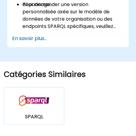
dépannage.
Pour demander une version
personnalisée axée sur le modèle de
données de votre organisation ou des
endpoints SPARQL spécifiques, veuillez
nous contacter pour organiser cela.
En savoir plus...
Catégories Similaires
SPARQL