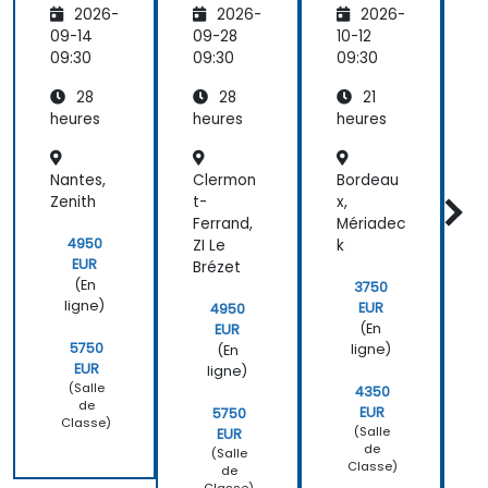
2026-
2026-
2026-
é
é
ppeurs
Kubern
Kubern
d'applic
d
09-14
09-28
10-12
1
etes
etes
ations
a
09:30
09:30
09:30
0
(LFS460
(LFS460
(LFD45
28
28
21
)
)
9)
heures
heures
heures
h
Nantes,
Clermon
Bordeau
G
Zenith
t-
x,
,
Ferrand,
Mériadec
V
4950
ZI Le
k
P
EUR
Brézet
(En
3750
ligne)
EUR
4950
(En
EUR
5750
ligne)
(En
EUR
ligne)
(Salle
4350
de
EUR
5750
Classe)
(Salle
EUR
de
(Salle
Classe)
de