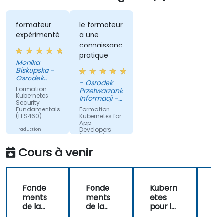
formateur
le formateur
expérimenté
a une
connaissance
pratique
Monika
Biskupska -
Osrodek
- Osrodek
Przetwarzania
Formation -
Przetwarzania
Informacji -
Kubernetes
Informacji -
Panstwowy
Security
Panstwowy
Instytut
Fundamentals
Formation -
Instytut
Badawczy
(LFS460)
Kubernetes for
Badawczy
App
Developers
Traduction
(LFD459)
automatique
Cours à venir
Traduction
automatique
Fonde
Fonde
Kubern
ments
ments
etes
de la
de la
pour les
p
sécurit
sécurit
dévelo