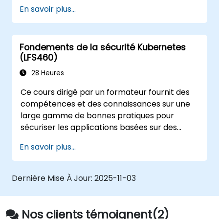
certification Kubernetes Application
En savoir plus...
Developer (CKAD).
Fondements de la sécurité Kubernetes
(LFS460)
28 Heures
Ce cours dirigé par un formateur fournit des
compétences et des connaissances sur une
large gamme de bonnes pratiques pour
sécuriser les applications basées sur des
conteneurs et les plateformes Kubernetes,
En savoir plus...
lors du développement, du déploiement et de
l'exécution.
Dernière Mise À Jour:
2025-11-03
Nos clients témoignent(2)