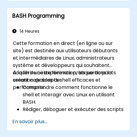
et gérer des systèmes.
BASH Programming
14 Heures
Cette formation en direct (en ligne ou sur
site) est destinée aux utilisateurs débutants
et intermédiaires de Linux, administrateurs
système et développeurs qui souhaitent
acquérir une expérience pratique dans la
À la fin de cette formation, les participants
création de scripts shell efficaces et
seront capables de :
performants.
Comprendre comment fonctionne le
shell et interagir avec Linux en utilisant
BASH.
Rédiger, déboguer et exécuter des scripts
BASH pour automatiser des tâches
En savoir plus...
répétitives.
Implémenter des instructions