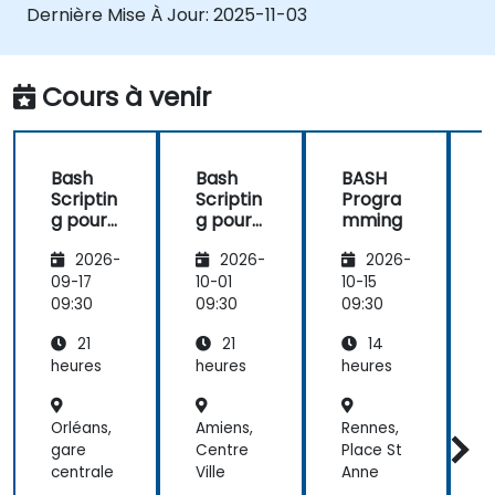
conditionnelles, des boucles et des
Dernière Mise À Jour:
2025-11-03
fonctions dans les scripts pour une
fonctionnalité accrue.
Traiter et manipuler des fichiers de texte,
Cours à venir
rechercher des motifs et travailler
efficacement avec des flux.
Bash
Bash
BASH
Scriptin
Scriptin
Progra
g pour
g pour
mming
l'Autom
l'Autom
2026-
2026-
2026-
atisatio
atisatio
n
n
09-17
10-01
10-15
1
09:30
09:30
09:30
0
21
21
14
heures
heures
heures
h
Orléans,
Amiens,
Rennes,
P
gare
Centre
Place St
centrale
Ville
Anne
B