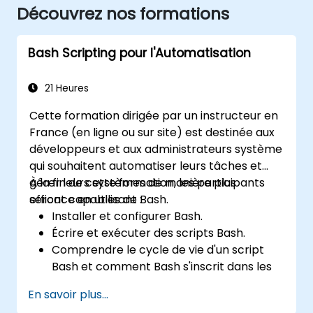
Découvrez nos formations
Bash Scripting pour l'Automatisation
21 Heures
Cette formation dirigée par un instructeur en
France (en ligne ou sur site) est destinée aux
développeurs et aux administrateurs système
qui souhaitent automatiser leurs tâches et
gérer leurs systèmes de manière plus
À la fin de cette formation, les participants
efficace en utilisant Bash.
seront capables de :
Installer et configurer Bash.
Écrire et exécuter des scripts Bash.
Comprendre le cycle de vie d'un script
Bash et comment Bash s'inscrit dans les
tâches d'administration système.
En savoir plus...
Utiliser Bash pour automatiser des tâches