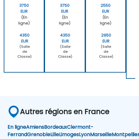
3750
3750
2550
EUR
EUR
EUR
(En
(En
(En
ligne)
ligne)
ligne)
4350
4350
2950
EUR
EUR
EUR
(Salle
(Salle
(Salle
de
de
de
Classe)
Classe)
Classe)
Autres régions en France
En ligne
Amiens
Bordeaux
Clermont-
Ferrand
Grenoble
Lille
Limoges
Lyon
Marseille
Montpellie