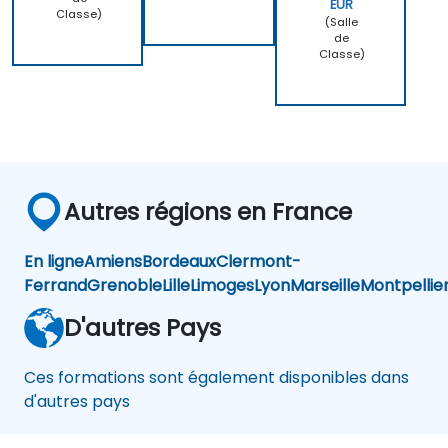
EUR
Classe)
(Salle
de
Classe)
Autres régions en France
En ligne
Amiens
Bordeaux
Clermont-
Ferrand
Grenoble
Lille
Limoges
Lyon
Marseille
Montpellie
D'autres Pays
Ces formations sont également disponibles dans
d'autres pays