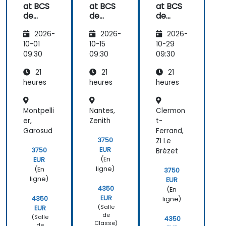
at BCS
at BCS
at BCS
de
de
de
Praticie
Praticie
Praticie
2026-
2026-
2026-
n en
n en
n en
Gestion
Gestion
Gestion
10-01
10-15
10-29
de
de
de
09:30
09:30
09:30
Produit
Produit
Produit
21
21
21
s
s
s
Numéri
Numéri
Numéri
heures
heures
heures
ques
ques
ques
Montpelli
Nantes,
Clermon
er,
Zenith
t-
Garosud
Ferrand,
3750
ZI Le
EUR
3750
Brézet
(En
EUR
ligne)
(En
3750
ligne)
EUR
4350
(En
EUR
4350
ligne)
(Salle
EUR
de
(Salle
4350
Classe)
de