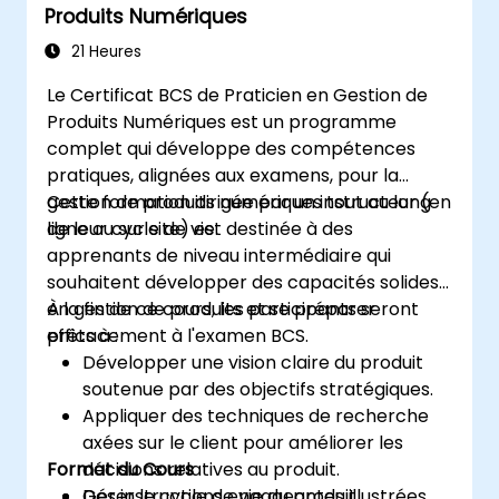
Produits Numériques
21 Heures
Le Certificat BCS de Praticien en Gestion de
Produits Numériques est un programme
complet qui développe des compétences
pratiques, alignées aux examens, pour la
gestion de produits numériques tout au long
Cette formation dirigée par un instructeur (en
de leur cycle de vie.
ligne ou sur site) est destinée à des
apprenants de niveau intermédiaire qui
souhaitent développer des capacités solides
en gestion de produits et se préparer
À la fin de ce cours, les participants seront
efficacement à l'examen BCS.
prêts à :
Développer une vision claire du produit
soutenue par des objectifs stratégiques.
Appliquer des techniques de recherche
axées sur le client pour améliorer les
Format du Cours
décisions relatives au produit.
Gérer le cycle de vie du produit
Des instructions engageantes illustrées