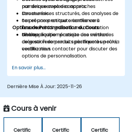
numérique avec des approches
par des exemples concrets.
structurées.
Des exercices structurés, des analyses de
Se préparer en toute confiance à
cas et une pratique orientée vers
Options de Personnalisation du Cours
l'examen BCS grâce à une orientation
l'examen.
ciblée.
Une application pratique des méthodes
Si votre équipe nécessite une version
de gestion de produits pertinentes pour la
axée sur l'examen ou spécifique à un rôle,
certification.
veuillez nous contacter pour discuter des
options de personnalisation.
En savoir plus...
Dernière Mise À Jour:
2025-11-26
Cours à venir
Certific
Certific
Certific