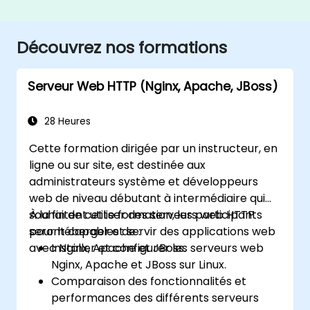
Découvrez nos formations
Serveur Web HTTP (Nginx, Apache, JBoss)
28 Heures
Cette formation dirigée par un instructeur, en
ligne ou sur site, est destinée aux
administrateurs système et développeurs
web de niveau débutant à intermédiaire qui
souhaitent utiliser des serveurs web HTTP
À la fin de cette formation, les participants
pour héberger et servir des applications web
seront capables de :
avec Nginx, Apache et JBoss.
Installer et configurer les serveurs web
Nginx, Apache et JBoss sur Linux.
Comparaison des fonctionnalités et
performances des différents serveurs