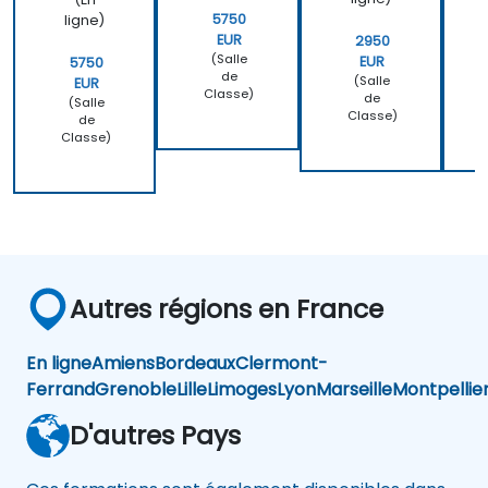
5750
ligne)
EUR
2950
(Salle
EUR
5750
de
(Salle
EUR
Classe)
de
(Salle
Classe)
de
Classe)
Autres régions en France
En ligne
Amiens
Bordeaux
Clermont-
Ferrand
Grenoble
Lille
Limoges
Lyon
Marseille
Montpellie
D'autres Pays