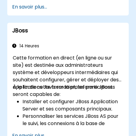
web.
En savoir plus...
Utiliser des modules et plugins de serveur
web pour étendre la fonctionnalité et la
sécurité des serveurs web.
JBoss
Utiliser des outils et techniques de serveur
web pour surveiller et résoudre les
problèmes de serveur web.
14 Heures
Appliquer les meilleures pratiques et
Cette formation en direct (en ligne ou sur
recommandations pour optimiser les
site) est destinée aux administrateurs
performances et la sécurité des serveurs
système et développeurs intermédiaires qui
web.
souhaitent configurer, gérer et déployer des
applications Java sur la plateforme JBoss.
À la fin de cette formation, les participants
seront capables de:
Installer et configurer JBoss Application
Server et ses composants principaux.
Personnaliser les services JBoss AS pour
le suivi, les connexions à la base de
données et la gestion des transactions.
En savoir plus...