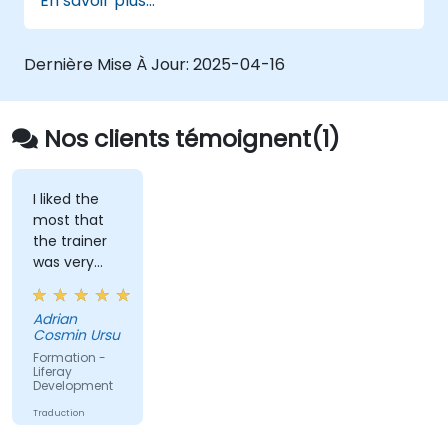
En savoir plus...
Personnaliser le portail à l'aide
d'accroches, de thèmes et de modèles de
mise en page.
Dernière Mise À Jour:
2025-04-16
Utiliser le Studio Développeur Liferay pour
le développement et le déploiement.
Appliquer les meilleures pratiques du
Nos clients témoignent(1)
développement Liferay pour des
applications efficaces et maintenables.
I liked the
most that
the trainer
was very
open to
questions
Adrian
from the
Cosmin Ursu
participants
Formation -
and always
Liferay
Development
did a review
of what was
Traduction
taught
automatique