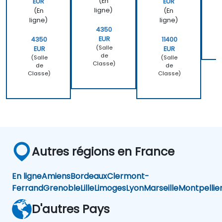
(En
EUR
EUR
ligne)
(En
(En
ligne)
ligne)
4350
EUR
4350
11400
(Salle
EUR
EUR
de
(Salle
(Salle
Classe)
de
de
Classe)
Classe)
Autres régions en France
En ligne
Amiens
Bordeaux
Clermont-
Ferrand
Grenoble
Lille
Limoges
Lyon
Marseille
Montpellie
D'autres Pays