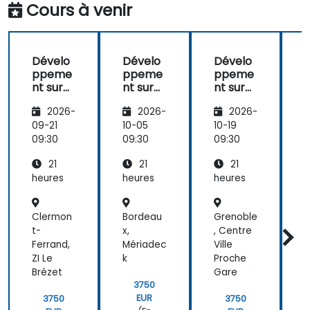
across the
Cours à venir
training at
the
beginning of
Dévelo
Dévelo
Dévelo
the
ppeme
ppeme
ppeme
meeting.
nt sur
nt sur
nt sur
n
Liferay
Liferay
Liferay
L
2026-
2026-
2026-
09-21
10-05
10-19
1
09:30
09:30
09:30
0
21
21
21
heures
heures
heures
h
Clermon
Bordeau
Grenoble
P
t-
x,
, Centre
Ferrand,
Mériadec
Ville
ZI Le
k
Proche
Brézet
Gare
3750
EUR
3750
3750