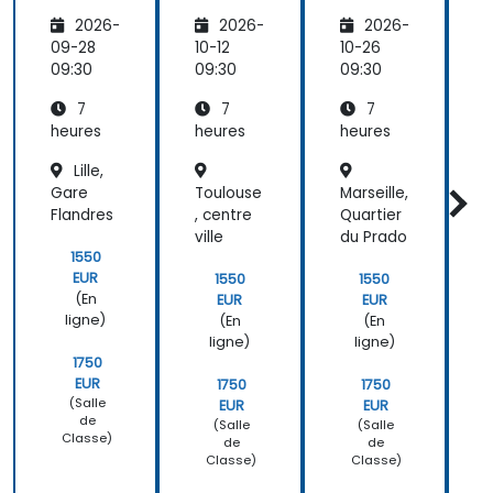
Ouvert
Ouvert
Ouvert
2026-
2026-
2026-
(OSINT)
(OSINT)
(OSINT)
-
-
-
09-28
10-12
10-26
1
Introdu
Introdu
Introdu
09:30
09:30
09:30
0
ction
ction
ction
c
7
7
7
heures
heures
heures
h
Lille,
Gare
Toulouse
Marseille,
M
Flandres
, centre
Quartier
e
ville
du Prado
1550
EUR
1550
1550
(En
EUR
EUR
ligne)
(En
(En
ligne)
ligne)
1750
EUR
1750
1750
(Salle
EUR
EUR
de
(Salle
(Salle
Classe)
de
de
Classe)
Classe)