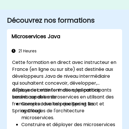
Découvrez nos formations
Microservices Java
21 Heures
Cette formation en direct avec instructeur en
France (en ligne ou sur site) est destinée aux
développeurs Java de niveau intermédiaire
qui souhaitent concevoir, développer,
déployer et maintenir des applications
A l'issue de cette formation, les participants
basées sur des microservices en utilisant des
seront capables de :
frameworks Java tels que Spring Boot et
Comprendre les principes et les
Spring Cloud.
avantages de l'architecture
microservices.
Construire et déployer des microservices