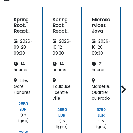
Spring
Spring
Microse
Boot,
Boot,
rvices
React
React
Java
et
et
2026-
2026-
2026-
Redux
Redux
09-28
10-12
10-26
1
B
09:30
09:30
09:30
0
14
14
21
heures
heures
heures
h
Lille,
Gare
Toulouse
Marseille,
M
Flandres
, centre
Quartier
e
ville
du Prado
2550
EUR
2550
3750
(En
EUR
EUR
ligne)
(En
(En
ligne)
ligne)
2950