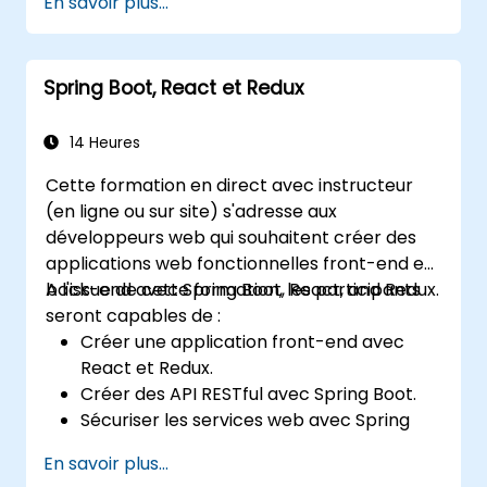
En savoir plus...
dans la conteneurisation des
microservices.
Configurer des clusters Kubernetes pour
Spring Boot, React et Redux
déployer et orchestrer des
microservices.
14 Heures
Cette formation en direct avec instructeur
(en ligne ou sur site) s'adresse aux
développeurs web qui souhaitent créer des
applications web fonctionnelles front-end et
back-end avec Spring Boot, React, and Redux.
A l'issue de cette formation, les participants
seront capables de :
Créer une application front-end avec
React et Redux.
Créer des API RESTful avec Spring Boot.
Sécuriser les services web avec Spring
security et les jetons web JWT.
En savoir plus...