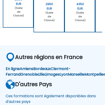
EUR
2950
4350
(Salle
EUR
EUR
de
(Salle
(Salle
Classe)
de
de
Classe)
Classe)
Autres régions en France
En ligne
Amiens
Bordeaux
Clermont-
Ferrand
Grenoble
Lille
Limoges
Lyon
Marseille
Montpellie
D'autres Pays
Ces formations sont également disponibles dans
d'autres pays