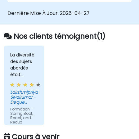
Dernière Mise À Jour:
2026-04-27
Nos clients témoignent(1)
La diversité
des sujets
abordés
était
considérable
et le
Lakshmipriya
formateur a
Sivakumar -
essayé de
Deque
faire preuve
Systems Inc
Formation -
de rigueur à
Spring Boot,
React, and
cet égard.
Redux
Traduction
Cours à venir
automatique