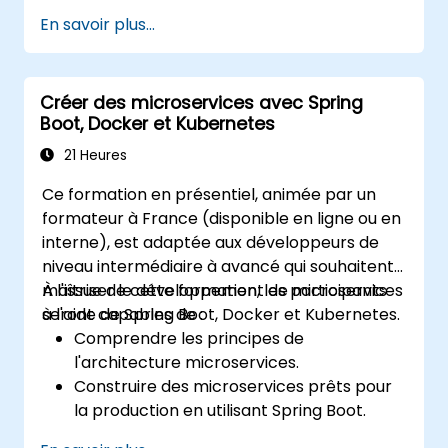
en utilisant Java et Spring Boot.
En savoir plus...
Mettre en œuvre la découverte de
services, la gestion de la configuration et
les passerelles API.
Créer des microservices avec Spring
Sécuriser, surveiller et mettre à l'échelle
Boot, Docker et Kubernetes
les microservices de manière efficace.
Déployer des microservices en utilisant
21 Heures
Docker et Kubernetes.
Ce formation en présentiel, animée par un
formateur à France (disponible en ligne ou en
interne), est adaptée aux développeurs de
niveau intermédiaire à avancé qui souhaitent
maîtriser le développement de microservices
À l'issue de cette formation, les participants
à l'aide de Spring Boot, Docker et Kubernetes.
seront capables de :
Comprendre les principes de
l'architecture microservices.
Construire des microservices prêts pour
la production en utilisant Spring Boot.
Comprendre le rôle crucial de Docker