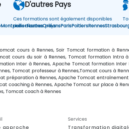
e
D'autres Pays
Ces formations sont également disponibles
To
e
Montpellier
dans d'autres pays
Nantes
Orléans
Paris
Poitiers
Rennes
Strasbour
mcat cours à Rennes, Soir Tomcat formation à Renn
cat cours du soir à Rennes, Tomcat formation Intra 
mation Inter à Rennes, Apache Tomcat formation Inter 
nnes, Tomcat professeur à Rennes,Tomcat cours à Ren
cat préparation à Rennes, Apache Tomcat entraînement
cat coaching à Rennes, Apache Tomcat sur place à Ren
es, Tomcat coach à Rennes
l
Services
e approche
Transformation digita