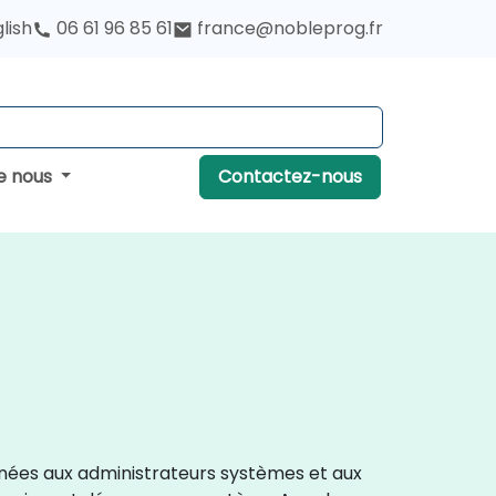
lish
06 61 96 85 61
france@nobleprog.fr
e nous
Contactez-nous
tinées aux administrateurs systèmes et aux