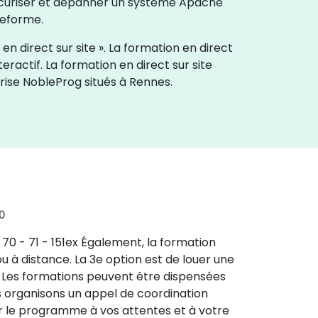
sécuriser et dépanner un système Apache
teforme.
 direct sur site ». La formation en direct
teractif. La formation en direct sur site
ise NobleProg situés à Rennes.
0
70 - 71 - 151ex Également, la formation
 à distance. La 3e option est de louer une
. Les formations peuvent être dispensées
us organisons un appel de coordination
er le programme à vos attentes et à votre