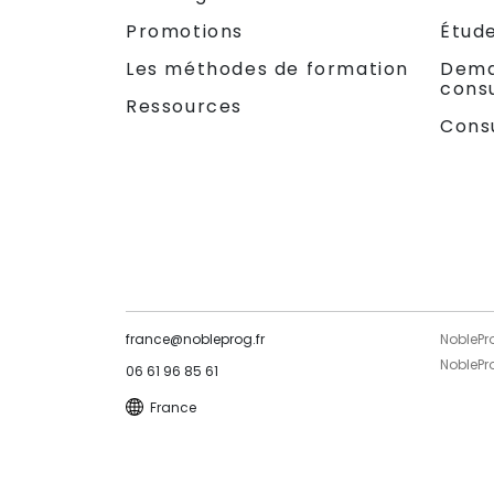
Promotions
Étud
Les méthodes de formation
Dema
consu
Ressources
Cons
france@nobleprog.fr
NoblePr
NoblePr
06 61 96 85 61
France