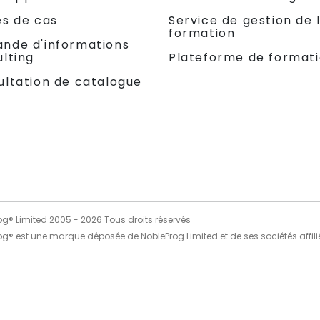
es de cas
Service de gestion de 
formation
nde d'informations
lting
Plateforme de format
ultation de catalogue
og® Limited 2005 -
2026
Tous droits réservés
og® est une marque déposée de NobleProg Limited et de ses sociétés affili