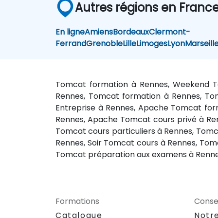
Autres régions en Franc
En ligne
Amiens
Bordeaux
Clermont-
Ferrand
Grenoble
Lille
Limoges
Lyon
Marseill
Tomcat formation à Rennes, Weekend To
Rennes, Tomcat formation à Rennes, Tom
Entreprise à Rennes, Apache Tomcat for
Rennes, Apache Tomcat cours privé à Re
Tomcat cours particuliers à Rennes, Tom
Rennes, Soir Tomcat cours à Rennes, Tom
Tomcat préparation aux examens à Renn
Formations
Consei
Catalogue
Notr