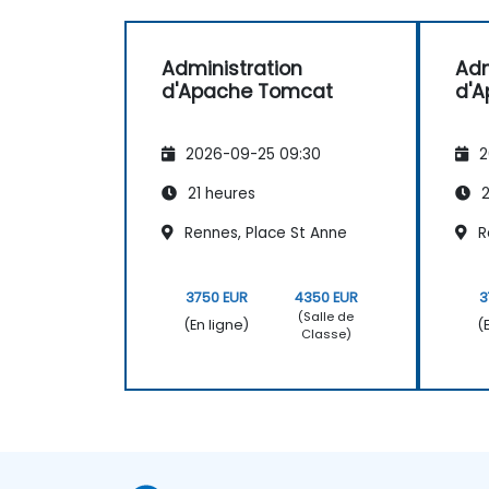
Administration
Adm
d'Apache Tomcat
d'
2026-09-25 09:30
2
21 heures
2
Rennes, Place St Anne
R
3750 EUR
4350 EUR
3
(Salle de
(En ligne)
(
Classe)