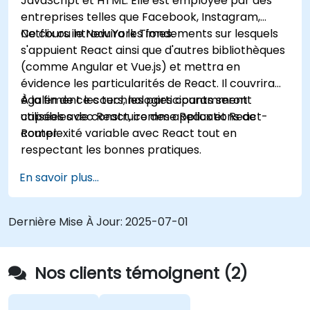
JavaScript et HTML. Elle est employée par des
asynchrones et des API pour la gestion des
entreprises telles que Facebook, Instagram,
erreurs et la validation des réponses.
Netflix ou le New York Times.
Ce cours introduira les fondements sur lesquels
Déployer des applications TypeScript et
s'appuient React ainsi que d'autres bibliothèques
Node.js dans des environnements de
(comme Angular et Vue.js) et mettra en
production (AWS EC2, Heroku, etc.).
évidence les particularités de React. Il couvrira
également les technologies couramment
À la fin de ce cours, les participants seront
utilisées avec React, comme Redux et React-
capables de construire des applications de
Router.
complexité variable avec React tout en
respectant les bonnes pratiques.
En savoir plus...
Dernière Mise À Jour:
2025-07-01
Nos clients témoignent (2)