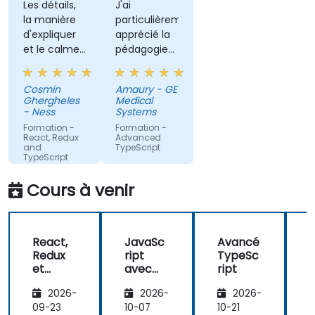
Les détails,
J'ai
la manière
particulièrement
d'expliquer
apprécié la
et le calme
pédagogie
et la
de Rodrigue.
confiance
Je lui ai posé
Cosmin
Amaury - GE
que
de
Ghergheles
Medical
l'animateur
nombreuse
- Ness
Systems
inspire.
questions
Formation -
Formation -
sur des
React, Redux
Advanced
and
TypeScript
sujets
TypeScript
pointus et il
Traduction
a chaque
Cours à venir
automatique
fois repondu
avec
efficacité
React,
JavaSc
Avancé
en l'illustrant
Redux
ript
TypeSc
avec des
et
avec
ript
exemples
TypeSc
TypeSc
concret.
2026-
2026-
2026-
ript
ript et
r
Dévelo
09-23
10-07
10-21
1