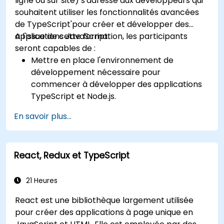
ligne ou sur site) s'adresse aux développeurs qui
souhaitent utiliser les fonctionnalités avancées
de TypeScript'pour créer et développer des
applications JavaScript.
A l'issue de cette formation, les participants
seront capables de :
Mettre en place l'environnement de
développement nécessaire pour
commencer à développer des applications
TypeScript et Node.js.
Prendre avantage des capacités avancées
En savoir plus...
de Typescript'pour écrire un code propre et
expressif avec moins d'erreurs.
Configurer et utiliser Webpack avec
React, Redux et TypeScript
TypeScript pour créer des interfaces
utilisateur frontales complexes.
Utiliser des types de données personnalisés
21 Heures
(Union, Intersection, Tuple Types, etc.) pour
React est une bibliothèque largement utilisée
étendre les types génériques existants.
pour créer des applications à page unique en
Implémenter des modèles de code