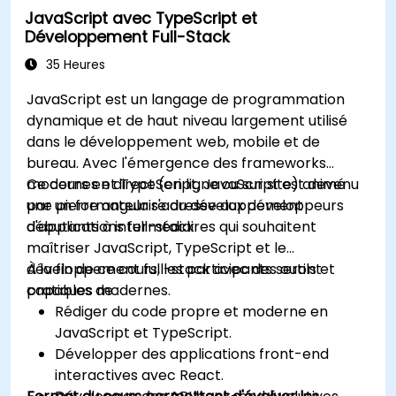
JavaScript avec TypeScript et
Développement Full-Stack
35 Heures
JavaScript est un langage de programmation
dynamique et de haut niveau largement utilisé
dans le développement web, mobile et de
bureau. Avec l'émergence des frameworks
modernes et TypeScript, JavaScript est devenu
Ce cours en direct (en ligne ou sur site) animé
une pierre angulaire du développement
par un formateur s'adresse aux développeurs
d'applications full-stack.
débutants à intermédiaires qui souhaitent
maîtriser JavaScript, TypeScript et le
développement full-stack avec des outils et
À la fin de ce cours, les participants seront
pratiques modernes.
capables de :
Rédiger du code propre et moderne en
JavaScript et TypeScript.
Développer des applications front-end
interactives avec React.