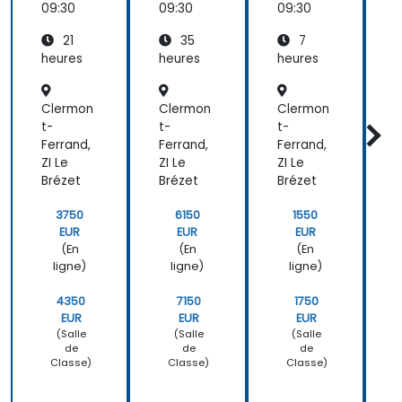
ppeme
09:30
09:30
09:30
0
nt Full-
21
35
7
Stack
heures
heures
heures
h
Clermon
Clermon
Clermon
t-
t-
t-
t
Ferrand,
Ferrand,
Ferrand,
F
ZI Le
ZI Le
ZI Le
Z
Brézet
Brézet
Brézet
B
3750
6150
1550
EUR
EUR
EUR
(En
(En
(En
ligne)
ligne)
ligne)
4350
7150
1750
EUR
EUR
EUR
(Salle
(Salle
(Salle
de
de
de
Classe)
Classe)
Classe)