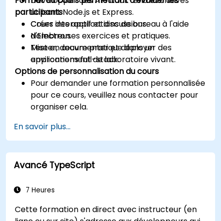
Format du cours permettant d'évaluer les
Développer des API back-end évolutives
participants
utilisant Node.js et Express.
Créer des applications de bureau à l'aide
Cours interactif et discussions.
d'Electron.
Nombreuses exercices et pratiques.
Tester, documenter et déployer des
Mise en œuvre pratique dans un
applications full-stack.
environnement de laboratoire vivant.
Options de personnalisation du cours
Pour demander une formation personnalisée
pour ce cours, veuillez nous contacter pour
organiser cela.
En savoir plus...
Avancé TypeScript
7 Heures
Cette formation en direct avec instructeur (en