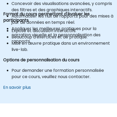
Concevoir des visualisations avancées, y compris
des filtres et des graphiques interactifs.
Format du cours permettant d'évaluer les
Automatiser les flux de rapports pour des mises à
participants
jour de données en temps réel.
Appliquer les meilleures pratiques pour la
Exposé et discussion interactifs.
narration visuelle et la personnalisation des
Beaucoup d'exercices et de pratique.
rapports.
Mise en œuvre pratique dans un environnement
live-lab.
Options de personnalisation du cours
Pour demander une formation personnalisée
pour ce cours, veuillez nous contacter.
En savoir plus