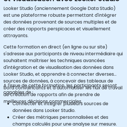
Looker Studio (anciennement Google Data Studio)
est une plateforme robuste permettant d'intégrer
des données provenant de sources multiples et de
créer des rapports perspicaces et visuellement
attrayants.
Cette formation en direct (en ligne ou sur site)
s'adresse aux participants de niveau intermédiaire qui
souhaitent maîtriser les techniques avancées
d'intégration et de visualisation des données dans
Looker Studio, et apprendre à connecter diverses
sources de données, à concevoir des tableaux de
A l'issue de cette formation, les participants seront
bord convaincants et à automatiser les flux de travail
capables de :
de création de rapports afin de prendre de
meilleures décisions commerciales.
Connecter et intégrer plusieurs sources de
données dans Looker Studio.
Créer des métriques personnalisées et des
champs calculés pour une analyse sur mesure.