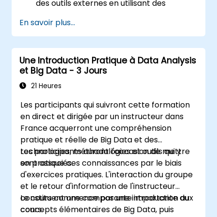
des outils externes en utilisant des
webhooks.
En savoir plus...
Automatiser les réponses aux alertes
pour une résolution plus rapide des
problèmes.
Une Introduction Pratique à Data Analysis
Utiliser Grafana pour visualiser et gérer
et Big Data - 3 Jours
efficacement les alertes.
21 Heures
Les participants qui suivront cette formation
en direct et dirigée par un instructeur dans
France acquerront une compréhension
pratique et réelle de Big Data et des
technologies, méthodologies et outils qui y
Les participants auront l'occasion de mettre
sont associés.
en pratique ces connaissances par le biais
d'exercices pratiques. L'interaction du groupe
et le retour d'information de l'instructeur
constituent une composante importante du
Le cours commence par une introduction aux
cours.
concepts élémentaires de Big Data, puis