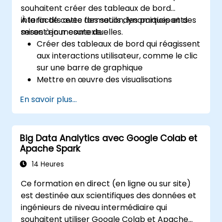
souhaitent créer des tableaux de bord
interactifs avec des seuils dynamiques et des
À la fin de cette formation, les participants
mises à jour contextuelles.
seront en mesure de :
Créer des tableaux de bord qui réagissent
aux interactions utilisateur, comme le clic
sur une barre de graphique
Mettre en œuvre des visualisations
détaillées qui se mettent à jour sur place
En savoir plus...
(sans nouveaux onglets)
Configurer des diagrammes circulaires et
des panneaux détaillés basés sur des
Big Data Analytics avec Google Colab et
filtres de sélection
Apache Spark
Utiliser des seuils dynamiques qui
réagissent à l'entrée utilisateur et aux
14 Heures
données en temps réel
Ce formation en direct (en ligne ou sur site)
est destinée aux scientifiques des données et
ingénieurs de niveau intermédiaire qui
souhaitent utiliser Google Colab et Apache