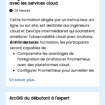
avec les services cloud
14 Heures
Cette formation dirigée par un instructeur, en
ligne ou sur site, est destinée aux ingénieurs
cloud et DevOps intermédiaires qui souhaitent
améliorer l'observabilité cloud avec Grafana
et Prometheus.
À la fin de cette formation, les participants
seront capables de :
Comprendre les avantages de
l'intégration de Grafana et Prometheus
avec des plateformes cloud.
Configurer Prometheus pour surveiller les
ressources basées sur le cloud.
En savoir plus...
Configurer Grafana pour visualiser les
métriques des services cloud.
Tirer parti des outils et intégrations natifs
ArcGIS du débutant à l'expert
du cloud pour la scalabilité de la
surveillance.