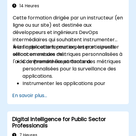
Grafana
14 Heures
Cette formation dirigée par un instructeur (en
ligne ou sur site) est destinée aux
développeurs et ingénieurs DevOps
intermédiaires qui souhaitent instrumenter
leurs applications pour exporter et surveiller
À la fin de cette formation, les participants
efficacement des métriques personnalisées à
seront en mesure de :
l'aide de Prometheus et Grafana.
Comprendre l'importance des métriques
personnalisées pour la surveillance des
applications.
Instrumenter les applications pour
exporter des métriques personnalisées
En savoir plus...
pour Prometheus.
Créer et configurer des tableaux de bord
dans Grafana pour visualiser les
Digital Intelligence for Public Sector
métriques personnalisées.
Professionals
Appliquer les bonnes pratiques pour
intégrer la surveillance dans le cycle de
7 Heures