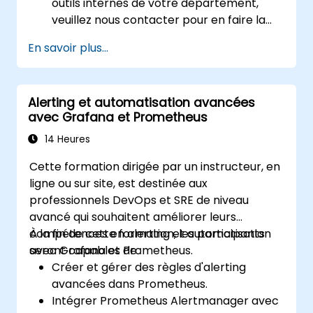
outils internes de votre département,
veuillez nous contacter pour en faire la
demande.
En savoir plus...
Alerting et automatisation avancées
avec Grafana et Prometheus
14 Heures
Cette formation dirigée par un instructeur, en
ligne ou sur site, est destinée aux
professionnels DevOps et SRE de niveau
avancé qui souhaitent améliorer leurs
compétences en alerting et automatisation
À la fin de cette formation, les participants
avec Grafana et Prometheus.
seront capables de :
Créer et gérer des règles d'alerting
avancées dans Prometheus.
Intégrer Prometheus Alertmanager avec