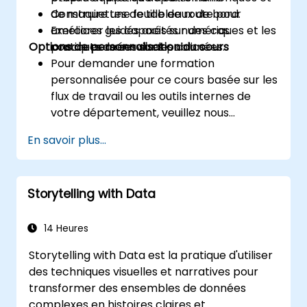
Construire une feuille de route pour
de maquettes de tableaux de bord.
améliorer les capacités numériques et les
Exercices guidés axés sur des cas
Options de personnalisation du cours
pratiques axées sur les données.
concrets de services publics.
Pour demander une formation
personnalisée pour ce cours basée sur les
flux de travail ou les outils internes de
votre département, veuillez nous
contacter pour organiser cela.
En savoir plus...
Storytelling with Data
14 Heures
Storytelling with Data est la pratique d'utiliser
des techniques visuelles et narratives pour
transformer des ensembles de données
complexes en histoires claires et