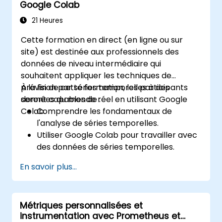
Google Colab
21 Heures
Cette formation en direct (en ligne ou sur
site) est destinée aux professionnels des
données de niveau intermédiaire qui
souhaitent appliquer les techniques de
prévision par séries temporelles à des
À la fin de cette formation, les participants
données du monde réel en utilisant Google
seront capables de :
Colab.
Comprendre les fondamentaux de
l'analyse de séries temporelles.
Utiliser Google Colab pour travailler avec
des données de séries temporelles.
Appliquer des modèles ARIMA pour
En savoir plus...
prévoir les tendances des données.
Utiliser la bibliothèque Prophet de
Facebook pour une prévision flexible.
Métriques personnalisées et
Visualiser les données et les résultats de
instrumentation avec Prometheus et
prévision des séries temporelles.