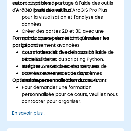
automatisation et partage à l'aide des outils
seront capables de :
d'ArcGIS Professional Plus.
Tirer parti des outils d'ArcGIS Pro Plus
pour la visualisation et l'analyse des
données.
Créer des cartes 2D et 3D avec une
Format du cours permettant d'évaluer les
symbolique et des techniques de
participants
géotraitement avancées.
Automatiser les flux de travail à l'aide de
Cours interactif avec discussion et
ModelBuilder et du scripting Python.
démonstration.
Intégrer ArcGIS avec des services de
Nombreux exercices et pratiques.
données externes et des systèmes
Mise en œuvre pratique dans un
Options de personnalisation du cours
d'entreprise.
environnement de laboratoire vivant.
Pour demander une formation
personnalisée pour ce cours, veuillez nous
contacter pour organiser.
En savoir plus...