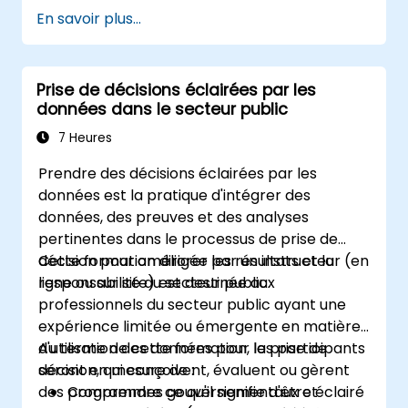
En savoir plus...
Prise de décisions éclairées par les
données dans le secteur public
7 Heures
Prendre des décisions éclairées par les
données est la pratique d'intégrer des
données, des preuves et des analyses
pertinentes dans le processus de prise de
décision pour améliorer les résultats et la
Cette formation dirigée par un instructeur (en
responsabilité du secteur public.
ligne ou sur site) est destinée aux
professionnels du secteur public ayant une
expérience limitée ou émergente en matière
d'utilisation des données pour la prise de
Au terme de cette formation, les participants
décision, qui conçoivent, évaluent ou gèrent
seront en mesure de :
des programmes gouvernementaux et
Comprendre ce qu'il signifie d'être éclairé