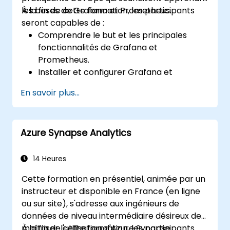
les bases de Grafana et Prometheus.
À la fin de cette formation, les participants
seront capables de :
Comprendre le but et les principales
fonctionnalités de Grafana et
Prometheus.
Installer et configurer Grafana et
Prometheus sur un environnement Linux.
En savoir plus...
Configurer des sources de données de
base et des tableaux de bord dans
Grafana.
Azure Synapse Analytics
Surveiller les métriques système et
visualiser les données à l'aide de
Prometheus.
14 Heures
Cette formation en présentiel, animée par un
instructeur et disponible en France (en ligne
ou sur site), s'adresse aux ingénieurs de
données de niveau intermédiaire désireux de
maîtriser l'utilisation d'Azure Synapse
À la fin de cette formation, les participants