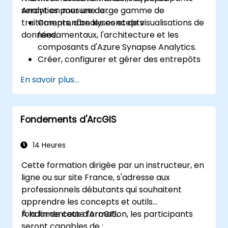
Analytics pour une large gamme de
seront en mesure de :
traitements, d'analyses et de visualisations de
Comprendre les concepts
données.
fondamentaux, l'architecture et les
composants d'Azure Synapse Analytics.
Créer, configurer et gérer des entrepôts
de données évolutifs à l'aide d'Azure
En savoir plus...
Synapse.
Maîtriser les techniques d'ingestion, de
transformation et de chargement des
Fondements d'ArcGIS
données (ETL) depuis diverses sources
vers Azure Synapse.
Optimiser les performances des
14 Heures
requêtes, sécuriser les données et
Cette formation dirigée par un instructeur, en
intégrer Azure Synapse avec Power BI et
ligne ou sur site France, s'adresse aux
d'autres outils pour visualiser les données
professionnels débutants qui souhaitent
et partager des insights.
apprendre les concepts et outils
fondamentaux d'ArcGIS.
À la fin de cette formation, les participants
seront capables de :