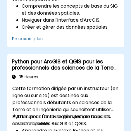
Comprendre les concepts de base du SIG
et des données spatiales.
Naviguer dans l'interface d'ArcGIS.
Créer et gérer des données spatiales.
Effectuer une analyse spatiale de base.
En savoir plus...
Créer des cartes et visualisations.
Python pour ArcGIS et QGIS pour les
professionnels des sciences de la Terre
et de l'ingénierie
35 Heures
Cette formation dirigée par un instructeur (en
ligne ou sur site) est destinée aux
professionnels débutants en sciences de la
Terre et en ingénierie qui souhaitent utiliser
Python pour l'analyse géospatiale dans les
À la fin de cette formation, les participants
environnements ArcGIS et QGIS.
seront capables de :
Apprendre la syntaxe Python et les