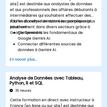
Intégrer des sources de données
site) est destinée aux analystes de données
externes et exploiter l'analyse de
et aux professionnels des affaires débutants à
données spatiales en 3D.
intermédiaires qui souhaitent effectuer des
tâches d'analyse de données complexes plus
À la fin de cette formation, les participants
intuitivement dans divers secteurs grâce à
pourront :
Google Gemini AI.
Comprendre les fondamentaux de
Google Gemini AI.
Connecter différentes sources de
données à Gemini AI.
Explorer les données en utilisant des
En savoir plus...
requêtes en langage naturel.
Analyser les motifs de données et tirer
des insights.
Analyse de Données avec Tableau,
Créer des visualisations de données
Python, R et SQL
convaincantes.
Communiquer efficacement les insights
35 Heures
basés sur les données.
Cette formation en direct avec instructeur à
France (en ligne ou sur site) est destinée aux