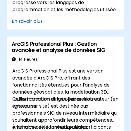
progresse vers les langages de
programmation et les méthodologies utilisées
pour réaliser Data Analysis. Enfin, nous
En savoir plus...
discutons des outils et de l'infrastructure qui
permettent le stockage Big Data, le
traitement distribué et la Scalabilité.
ArcGIS Professional Plus : Gestion
avancée et analyse de données SIG
14 Heures
ArcGIS Professional Plus est une version
avancée d'ArcGIS Pro, offrant des
fonctionnalités étendues pour l'analyse de
données géospatiales, la modélisation 3D,
l'automatisation et la collaboration en
Cette formation dirigée par un instructeur (en
entreprise.
ligne ou sur site) est destinée aux
professionnels SIG de niveau intermédiaire qui
souhaitent approfondir leurs compétences
en analyse de données spatiales,
À la fin de cette formation, les participants