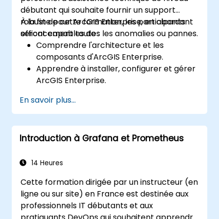
débutant qui souhaite fournir un support
robuste pour ArcGIS Enterprise, en abordant
À la fin de cette formation, les participants
efficacement toutes les anomalies ou pannes.
seront capables de :
Comprendre l'architecture et les
composants d'ArcGIS Enterprise.
Apprendre à installer, configurer et gérer
ArcGIS Enterprise.
Acquérir des compétences en
En savoir plus...
dépannage et résolution des problèmes
courants.
Développer une maîtrise de la
Introduction à Grafana et Prometheus
surveillance et de la maintenance des
environnements ArcGIS Enterprise.
Maîtriser les techniques de sauvegarde,
14 Heures
de récupération et d'optimisation des
Cette formation dirigée par un instructeur (en
performances.
ligne ou sur site) en France est destinée aux
professionnels IT débutants et aux
pratiquants DevOps qui souhaitent apprendre