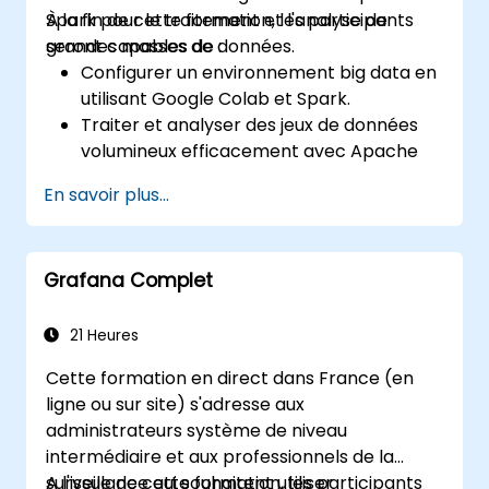
Spark pour le traitement et l'analyse de
À la fin de cette formation, les participants
grandes masses de données.
seront capables de :
Configurer un environnement big data en
utilisant Google Colab et Spark.
Traiter et analyser des jeux de données
volumineux efficacement avec Apache
Spark.
En savoir plus...
Visualiser les grands ensembles de
données dans un environnement
collaboratif.
Grafana Complet
Intégrer Apache Spark avec des outils
basés sur le cloud.
21 Heures
Cette formation en direct dans France (en
ligne ou sur site) s'adresse aux
administrateurs système de niveau
intermédiaire et aux professionnels de la
surveillance qui souhaitent utiliser
A l'issue de cette formation, les participants