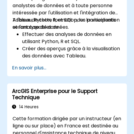
analystes de données et à toute personne
intéressée par l'utilisation et l'intégration de
Tableau, Python, R, et SQL pour la visualisation
A l'issue de cette formation, les participants
et l'analyse de données.
seront capables de :
Effectuer des analyses de données en
utilisant Python, R et SQL.
Créer des aperçus grâce à la visualisation
des données avec Tableau.
Prendre des décisions basées sur les
En savoir plus...
données pour les opérations
commerciales.
ArcGIS Enterprise pour le Support
Technique
14 Heures
Cette formation dirigée par un instructeur (en
ligne ou sur place) en France est destinée au
personnel d'assistance technique de niveau