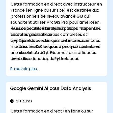
Cette formation en direct avec instructeur en
France (en ligne ou sur site) est destinée aux
professionnels de niveau avancé GIS qui
souhaitent utiliser ArcGIS Pro pour améliorer
leurs capacités d'analyse spatiale, mener des
À l'issue de cette formation, les participants
analyses géostatistiques complètes et
seront en mesure de :
appliquer des techniques avancées de
Développer des compétences avancées
modélisation 3D pour une prise de décision et
dans les techniques d'analyse spatiale en
une résolution de problèmes plus efficaces
utilisant ArcGIS Pro.
dans des scénarios du monde réel.
Utiliser les scripts Python pour
l'automatisation et le traitement de
En savoir plus...
données complexes.
Appliquer la modélisation spatiale pour la
résolution de problèmes dans des
Google Gemini AI pour Data Analysis
scénarios du monde réel.
Effectuer des analyses géostatistiques
pour une interprétation avancée des
21 Heures
données.
Cette formation en direct (en ligne ou sur