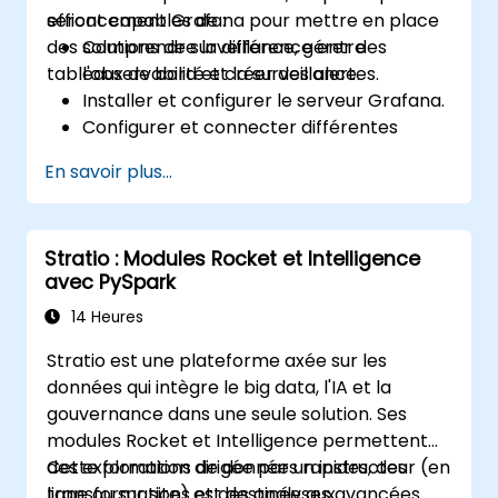
efficacement Grafana pour mettre en place
seront capables de :
des solutions de surveillance, gérer des
Comprendre la différence entre
tableaux de bord et créer des alertes.
l'observabilité et la surveillance.
Installer et configurer le serveur Grafana.
Configurer et connecter différentes
sources de données telles que
En savoir plus...
Prometheus, InfluxDB et ElasticSearch.
Créer, gérer et personnaliser des
tableaux de bord et des graphiques.
Stratio : Modules Rocket et Intelligence
Utiliser des variables et des requêtes pour
avec PySpark
créer des tableaux de bord dynamiques.
Mettre en place des notifications et des
14 Heures
alertes via Grafana.
Stratio est une plateforme axée sur les
Installer et gérer des plugins pour
données qui intègre le big data, l'IA et la
étendre les fonctionnalités de Grafana.
gouvernance dans une seule solution. Ses
modules Rocket et Intelligence permettent
des explorations de données rapides, des
Cette formation dirigée par un instructeur (en
transformations et des analyses avancées
ligne ou sur site) est destinée aux