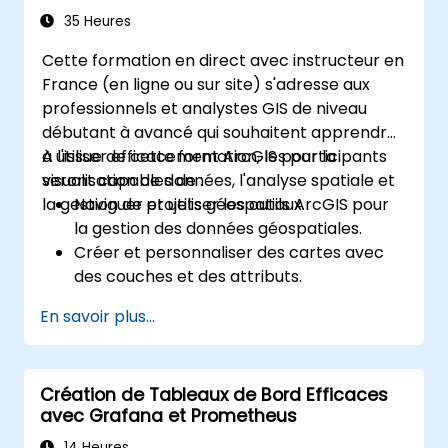
35 Heures
Cette formation en direct avec instructeur en
France (en ligne ou sur site) s'adresse aux
professionnels et analystes GIS de niveau
débutant à avancé qui souhaitent apprendre
à utiliser efficacement ArcGIS pour la
A l'issue de cette formation, les participants
visualisation de données, l'analyse spatiale et
seront capables de :
la gestion de projets géospatiaux.
Naviguer et utiliser les outils ArcGIS pour
la gestion des données géospatiales.
Créer et personnaliser des cartes avec
des couches et des attributs.
Effectuer des tâches avancées d'analyse
En savoir plus...
spatiale et de géotraitement.
Automatiser les flux de travail en utilisant
ModelBuilder et Python.
Création de Tableaux de Bord Efficaces
avec Grafana et Prometheus
14 Heures