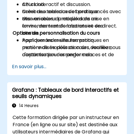
API cloud.
Cours interactif et discussion.
Créer des tableaux de bord avancés avec
Nombreux exercices et pratique.
des variables, du modèles de mise en
Mise en œuvre pratique dans un
forme, des transformations et des
environnement de laboratoire en direct.
Options de personnalisation du cours
alertes.
Appliquer les meilleures pratiques en
Pour demander une formation
matière de modélisation des données,
personnalisée pour ce cours, veuillez nous
d'optimisation des performances et de
contacter pour arranger cela.
contrôle d'accès utilisateur.
En savoir plus...
Grafana : Tableaux de bord interactifs et
seuils dynamiques
14 Heures
Cette formation dirigée par un instructeur en
France (en ligne ou sur site) est destinée aux
utilisateurs intermédiaires de Grafana qui