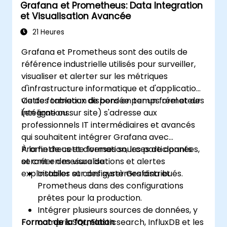
Grafana et Prometheus: Data Integration
et Visualisation Avancée
21 Heures
Grafana et Prometheus sont des outils de
référence industrielle utilisés pour surveiller,
visualiser et alerter sur les métriques
d'infrastructure informatique et d'applications
via des tableaux de bord en temps réel et des
Cette formation dispensée par un formateur
intégrations.
(en ligne ou sur site) s'adresse aux
professionnels IT intermédiaires et avancés
qui souhaitent intégrer Grafana avec
Prometheus et diverses sources de données,
À la fin de cette formation, les participants
et créer des visualisations et alertes
seront en mesure de :
exploitables sur des systèmes distribués.
Installer et configurer Grafana et
Prometheus dans des configurations
prêtes pour la production.
Intégrer plusieurs sources de données, y
Format de la formation
compris SQL, Elasticsearch, InfluxDB et les