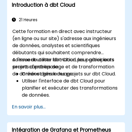
Introduction à dbt Cloud
21 Heures
Cette formation en direct avec instructeur
(en ligne ou sur site) s'adresse aux ingénieurs
de données, analystes et scientifiques
débutants qui souhaitent comprendre
comment utiliser dbt Cloud pour gérer leurs
A l'issue de cette formation, les participants
projets d'entreposage et de transformation
seront capables de :
de données dans le nuage.
Créer et gérer des projets sur dbt Cloud.
Utiliser l'interface de dbt Cloud pour
planifier et exécuter des transformations
de données.
Collaborer sur des projets avec des
En savoir plus...
membres de l'équipe.
Déployer leurs projets dbt en production.
Déboguer et dépanner les projets dbt.
Intégration de Grafana et Prometheus