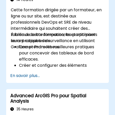
Cette formation dirigée par un formateur, en
ligne ou sur site, est destinée aux
professionnels DevOps et SRE de niveau
intermédiaire qui souhaitent créer des
tableaux de bord impactants et optimiser
À la fin de cette formation, les participants
leurs pratiques de surveillance en utilisant
seront capables de :
Grafana et Prometheus.
Comprendre les meilleures pratiques
pour concevoir des tableaux de bord
efficaces.
Créer et configurer des éléments
avancés de tableau de bord Grafana.
En savoir plus...
Utiliser le paramétrage Grafana pour des
tableaux de bord dynamiques et
réutilisables.
Advanced ArcGIS Pro pour Spatial
Mettre en place des mécanismes d'alerte
Analysis
pour améliorer la vigilance
opérationnelle.
35 Heures