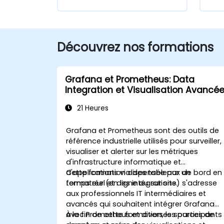
Découvrez nos formations
Grafana et Prometheus: Data
Integration et Visualisation Avancé
21 Heures
Grafana et Prometheus sont des outils de
référence industrielle utilisés pour surveiller,
visualiser et alerter sur les métriques
d'infrastructure informatique et
d'applications via des tableaux de bord en
Cette formation dispensée par un
temps réel et des intégrations.
formateur (en ligne ou sur site) s'adresse
aux professionnels IT intermédiaires et
avancés qui souhaitent intégrer Grafana
avec Prometheus et diverses sources de
À la fin de cette formation, les participants