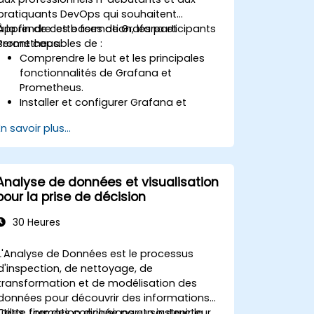
pratiquants DevOps qui souhaitent
apprendre les bases de Grafana et
À la fin de cette formation, les participants
Prometheus.
seront capables de :
Comprendre le but et les principales
fonctionnalités de Grafana et
Prometheus.
Installer et configurer Grafana et
Prometheus sur un environnement
En savoir plus...
Linux.
Configurer des sources de données de
base et des tableaux de bord dans
Grafana.
Analyse de données et visualisation
Surveiller les métriques système et
pour la prise de décision
visualiser les données à l'aide de
Prometheus.
30 Heures
L'Analyse de Données est le processus
d'inspection, de nettoyage, de
transformation et de modélisation des
données pour découvrir des informations
utiles, tirer des conclusions et soutenir la
Cette formation dirigée par un instructeur