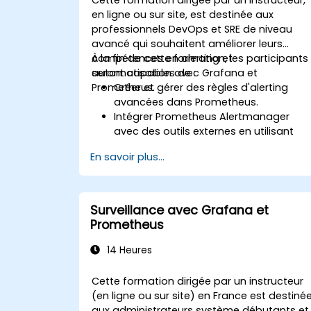
en ligne ou sur site, est destinée aux
professionnels DevOps et SRE de niveau
avancé qui souhaitent améliorer leurs
compétences en alerting et
À la fin de cette formation, les participants
automatisation avec Grafana et
seront capables de :
Prometheus.
Créer et gérer des règles d'alerting
avancées dans Prometheus.
Intégrer Prometheus Alertmanager
avec des outils externes en utilisant
des webhooks.
En savoir plus...
Automatiser les réponses aux alertes
pour une résolution plus rapide des
problèmes.
Utiliser Grafana pour visualiser et gérer
Surveillance avec Grafana et
efficacement les alertes.
Prometheus
14 Heures
Cette formation dirigée par un instructeur
(en ligne ou sur site) en France est destiné
aux administrateurs système débutants et