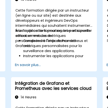
Cette formation dirigée par un instructeur
(en ligne ou sur site) est destinée aux
développeurs et ingénieurs DevOps
intermédiaires qui souhaitent instrumenter
leurs applications pour exporter et surveiller
À la fin de cette formation, les participants
efficacement des métriques
seront en mesure de :
personnalisées à l'aide de Prometheus et
Comprendre l'importance des
Grafana.
métriques personnalisées pour la
surveillance des applications.
Instrumenter les applications pour
exporter des métriques personnalisées
En savoir plus...
pour Prometheus.
Créer et configurer des tableaux de
bord dans Grafana pour visualiser les
métriques personnalisées.
Intégration de Grafana et
Appliquer les bonnes pratiques pour
Prometheus avec les services cloud
intégrer la surveillance dans le cycle de
développement.
14 Heures
Cette formation dirigée par un instructeur,