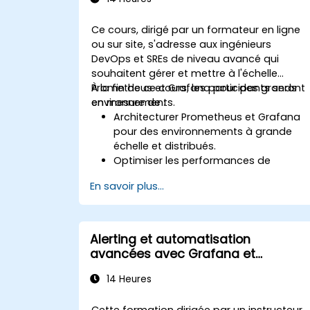
Ce cours, dirigé par un formateur en ligne
ou sur site, s'adresse aux ingénieurs
DevOps et SREs de niveau avancé qui
souhaitent gérer et mettre à l'échelle
Prometheus et Grafana pour des grands
À la fin de ce cours, les participants seront
environnements.
en mesure de :
Architecturer Prometheus et Grafana
pour des environnements à grande
échelle et distribués.
Optimiser les performances de
Prometheus pour des systèmes à fort
En savoir plus...
trafic.
Configurer Grafana pour des
ensembles de données volumineux et
des visualisations complexes.
Alerting et automatisation
Mettre en œuvre des stratégies
avancées avec Grafana et
avancées de dépannage et de mise à
Prometheus
l'échelle.
14 Heures
Cette formation dirigée par un instructeur,