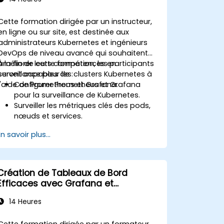
Cette formation dirigée par un instructeur,
en ligne ou sur site, est destinée aux
administrateurs Kubernetes et ingénieurs
DevOps de niveau avancé qui souhaitent
améliorer leurs compétences en
À la fin de cette formation, les participants
surveillance pour les clusters Kubernetes à
seront capables de :
l'aide de Prometheus et Grafana.
Configurer Prometheus et Grafana
pour la surveillance de Kubernetes.
Surveiller les métriques clés des pods,
nœuds et services.
Créer des tableaux de bord
En savoir plus...
dynamiques pour visualiser la santé et
les performances du cluster.
Mettre en œuvre des stratégies
d'alerte pour une résolution proactive
Création de Tableaux de Bord
des problèmes.
Efficaces avec Grafana et
Appliquer les meilleures pratiques pour
Prometheus
l'évolutivité des solutions de
14 Heures
surveillance dans les environnements
Kubernetes.
Cette formation dirigée par un formateur,