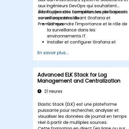
aux ingénieurs DevOps qui souhaitent
développer des compétences de base en
À la fin de cette formation, les participants
surveillance en utilisant Grafana et
seront capables de :
Prometheus.
Comprendre l'importance et le rôle de
la surveillance dans les
environnements IT.
Installer et configurer Grafana et
Prometheus pour des tâches de
En savoir plus...
surveillance basiques.
Créer des tableaux de bord simples et
des alertes pour visualiser les
performances du système.
Advanced ELK Stack for Log
Appliquer les meilleures pratiques pour
Management and Centralization
surveiller la disponibilité et les
performances du système.
21 Heures
Elastic Stack (ELK) est une plateforme
puissante pour rechercher, analyser et
visualiser les données de journal en temps
réel à partir de multiples sources.
Cette formation en direct (en ligne ou sur