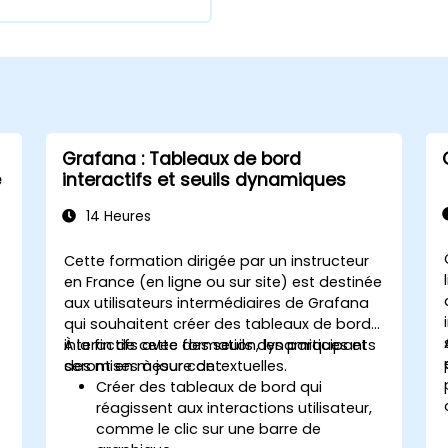
Grafana : Tableaux de bord
e
interactifs et seuils dynamiques
14 Heures
Cette formation dirigée par un instructeur
en France (en ligne ou sur site) est destinée
aux utilisateurs intermédiaires de Grafana
qui souhaitent créer des tableaux de bord
interactifs avec des seuils dynamiques et
À la fin de cette formation, les participants
des mises à jour contextuelles.
seront en mesure de :
Créer des tableaux de bord qui
réagissent aux interactions utilisateur,
comme le clic sur une barre de