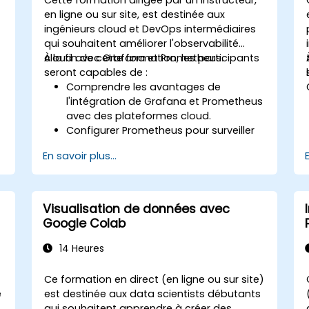
en ligne ou sur site, est destinée aux
ingénieurs cloud et DevOps intermédiaires
qui souhaitent améliorer l'observabilité
cloud avec Grafana et Prometheus.
À la fin de cette formation, les participants
seront capables de :
Comprendre les avantages de
l'intégration de Grafana et Prometheus
avec des plateformes cloud.
Configurer Prometheus pour surveiller
les ressources basées sur le cloud.
En savoir plus...
Configurer Grafana pour visualiser les
métriques des services cloud.
Tirer parti des outils et intégrations
natifs du cloud pour la scalabilité de la
Visualisation de données avec
surveillance.
Google Colab
14 Heures
Ce formation en direct (en ligne ou sur site)
e
est destinée aux data scientists débutants
qui souhaitent apprendre à créer des