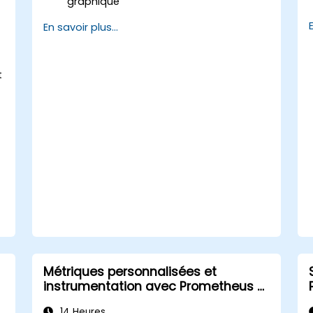
graphique
Mettre en œuvre des visualisations
En savoir plus...
détaillées qui se mettent à jour sur
place (sans nouveaux onglets)
Configurer des diagrammes circulaires
t
et des panneaux détaillés basés sur
des filtres de sélection
Utiliser des seuils dynamiques qui
réagissent à l'entrée utilisateur et aux
données en temps réel
Métriques personnalisées et
instrumentation avec Prometheus et
Grafana
14 Heures