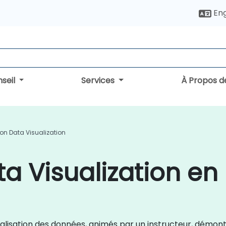
Eng
seil
Services
À Propos d
on Data Visualization
a Visualization en
sualisation des données, animés par un instructeur, démon