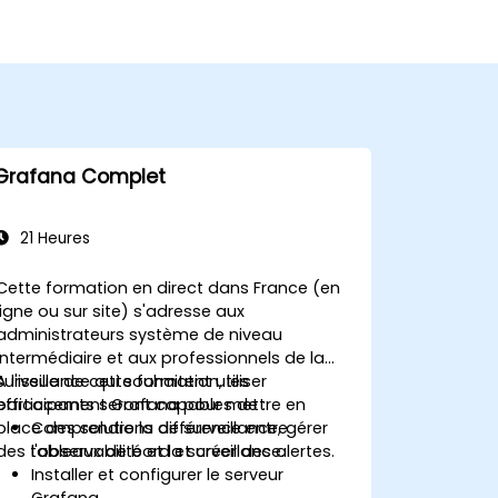
Grafana Complet
21 Heures
Cette formation en direct dans France (en
ligne ou sur site) s'adresse aux
administrateurs système de niveau
intermédiaire et aux professionnels de la
surveillance qui souhaitent utiliser
A l'issue de cette formation, les
efficacement Grafana pour mettre en
participants seront capables de :
place des solutions de surveillance, gérer
Comprendre la différence entre
des tableaux de bord et créer des alertes.
l'observabilité et la surveillance.
Installer et configurer le serveur
Grafana.