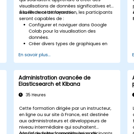
visualisations de données significatives et
visuellement attrayantes.
À la fin de cette formation, les participants
seront capables de :
Configurer et naviguer dans Google
Colab pour la visualisation des
données.
Créer divers types de graphiques en
utilisant Matplotlib.
En savoir plus...
Utiliser Seaborn pour des techniques
de visualisation avancées.
Personnaliser les graphiques pour une
meilleure présentation et clarté.
Administration avancée de
Interpréter et présenter efficacement
Elasticsearch et Kibana
les données à l'aide d'outils visuels.
35 Heures
Cette formation dirigée par un instructeur,
en ligne ou sur site à France, est destinée
aux administrateurs et développeurs de
niveau intermédiaire qui souhaitent
approfondir leur compréhension de
À la fin de cette formation, les participants