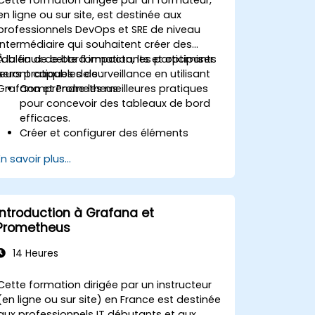
en ligne ou sur site, est destinée aux
professionnels DevOps et SRE de niveau
intermédiaire qui souhaitent créer des
tableaux de bord impactants et optimiser
À la fin de cette formation, les participants
leurs pratiques de surveillance en utilisant
seront capables de :
Grafana et Prometheus.
Comprendre les meilleures pratiques
pour concevoir des tableaux de bord
efficaces.
Créer et configurer des éléments
avancés de tableau de bord Grafana.
En savoir plus...
Utiliser le paramétrage Grafana pour
des tableaux de bord dynamiques et
réutilisables.
Mettre en place des mécanismes
Introduction à Grafana et
d'alerte pour améliorer la vigilance
Prometheus
opérationnelle.
14 Heures
Cette formation dirigée par un instructeur
(en ligne ou sur site) en France est destinée
aux professionnels IT débutants et aux