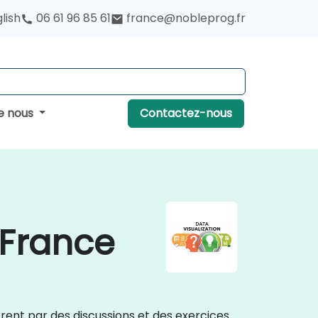
lish
06 61 96 85 61
france@nobleprog.fr
e nous
Contactez-nous
 France
trent par des discussions et des exercices