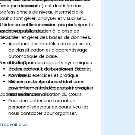
prise de décision.
(en ligne ou sur site) est destinée aux
professionnels de niveau intermédiaire
souhaitant gérer, analyser et visualiser
efficacement les données pour le
À la fin de cette formation, les participants
rendement et le soutien à la prise de
seront capables de :
décision.
Créer et gérer des bases de données.
Appliquer des modèles de régression,
de classification et d'apprentissage
automatique de base.
Format du Cours
Développer des rapports dynamiques
et des tableaux de bord avec Excel et
Cours interactif, discussion et débat.
Power BI.
Nombreux exercices et pratique.
Utiliser des techniques statistiques
Mise en œuvre pratique dans un
pour informer les décisions et analyser
environnement de laboratoire vivant.
Options de Personnalisation du Cours
les tendances.
Pour demander une formation
personnalisée pour ce cours, veuillez
nous contacter pour organiser.
En savoir plus...