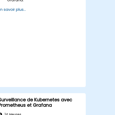
Configurer et connecter différentes
En savoir plus...
sources de données telles que
Prometheus, InfluxDB et ElasticSearch.
Créer, gérer et personnaliser des
tableaux de bord et des graphiques.
Utiliser des variables et des requêtes
pour créer des tableaux de bord
dynamiques.
Mettre en place des notifications et
des alertes via Grafana.
Installer et gérer des plugins pour
étendre les fonctionnalités de Grafana.
Surveillance de Kubernetes avec
Prometheus et Grafana
14 Heures