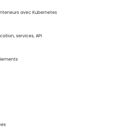
onteneurs avec Kubernetes
cation, services, API
oiements
ées