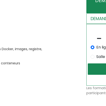
DEM
DEMAND
En li
Docker, images, registre,
Salle
s conteneurs
Les formati
participant