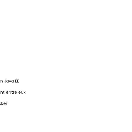
on Java EE
t entre eux
cker