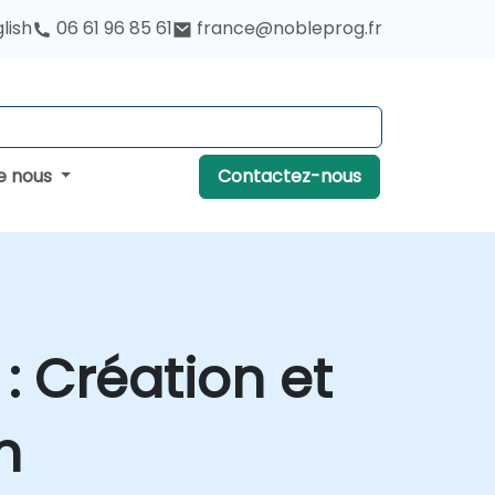
lish
06 61 96 85 61
france@nobleprog.fr
e nous
Contactez-nous
: Création et
n