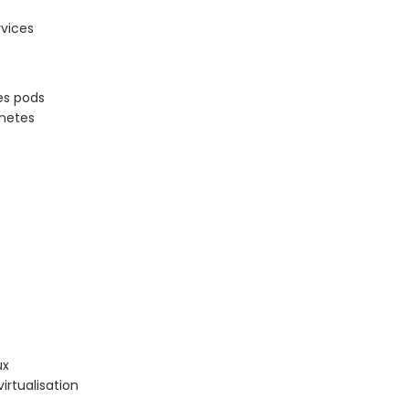
rvices
es pods
rnetes
ux
rtualisation