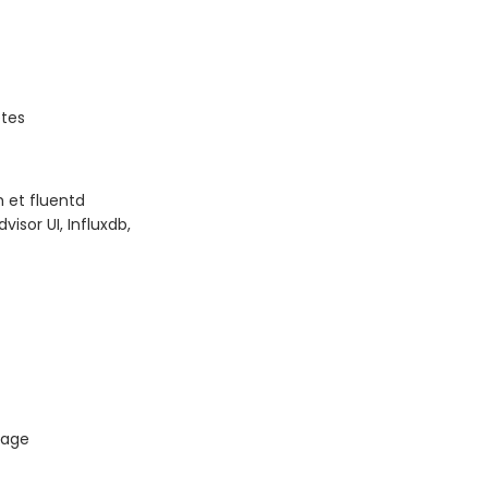
tes
h et fluentd
isor UI, Influxdb,
tage