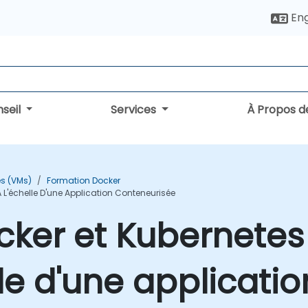
Eng
seil
Services
À Propos d
es (VMs)
Formation Docker
À L'échelle D'une Application Conteneurisée
ker et Kubernetes 
le d'une applicatio