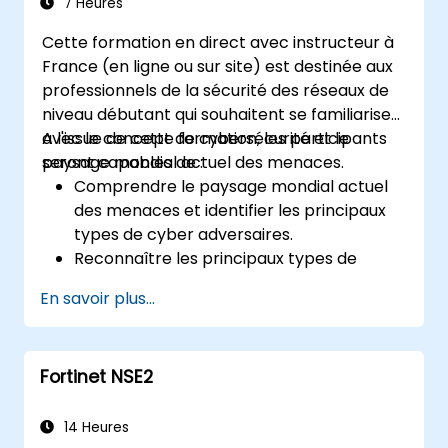
7 Heures
Cette formation en direct avec instructeur à
France (en ligne ou sur site) est destinée aux
professionnels de la sécurité des réseaux de
niveau débutant qui souhaitent se familiariser
avec le concept de cybersécurité et le
A l'issue de cette formation, les participants
paysage mondial actuel des menaces.
seront capables de :
Comprendre le paysage mondial actuel
des menaces et identifier les principaux
types de cyber adversaires.
Reconnaître les principaux types de
logiciels malveillants et les mécanismes
En savoir plus...
des cyberattaques.
Comprendre les bases de la sécurité des
réseaux et l'importance d'une approche
Fortinet NSE2
de sécurité en couches.
Découvrir la Security Fabric de Fortinet et
la façon dont elle répond aux défis
14 Heures