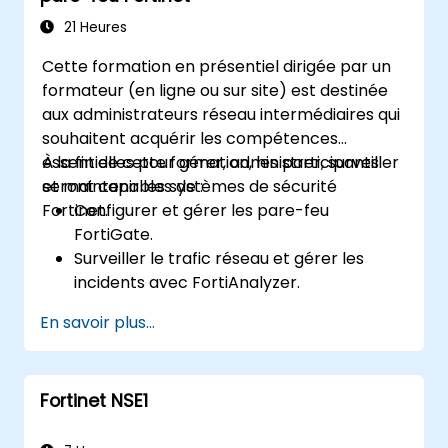
Configurer et gérer les fonctions de
sécurité avancées telles que le VPN SSL,
21 Heures
l'authentification des utilisateurs,
Cette formation en présentiel dirigée par un
l'antivirus, l'IPS, le filtrage web et les
formateur (en ligne ou sur site) est destinée
capacités anti-malware pour se protéger
aux administrateurs réseau intermédiaires qui
contre une variété de menaces réseau.
souhaitent acquérir les compétences
Dépanner les problèmes courants dans
essentielles pour gérer, administrer, surveiller
À la fin de cette formation, les participants
les configurations HA et gérer
et maintenir les systèmes de sécurité
seront capables de :
efficacement les environnements HA.
Fortinet.
Configurer et gérer les pare-feu
FortiGate.
Surveiller le trafic réseau et gérer les
incidents avec FortiAnalyzer.
Automatiser les tâches et gérer les
En savoir plus...
politiques via FortiManager.
Appliquer des stratégies de maintenance
préventive et dépanner les problèmes
Fortinet NSE1
réseau.