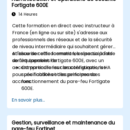
Fortigate 600E
Apprendre à surveiller et à maintenir le
FortiGate 1100E.
14 Heures
Cette formation en direct avec instructeur à
France (en ligne ou sur site) s'adresse aux
professionnels des réseaux et de la sécurité
de niveau intermédiaire qui souhaitent gérer
et sécuriser efficacement les réseaux à l'aide
A l'issue de cette formation, les participants
de l'équipement Fortigate 600E, avec un
seront capables de :
accent particulier sur les configurations HA
Comprendre les caractéristiques, les
pour une fiabilité et des performances
spécifications et les principes de
accrues.
fonctionnement du pare-feu Fortigate
600E.
Effectuer la configuration initiale du
En savoir plus...
Fortigate 600E, y compris les tâches de
configuration de base telles que la
configuration des interfaces, du routage
Gestion, surveillance et maintenance du
et des politiques initiales de pare-feu.
pare-feu Fortinet