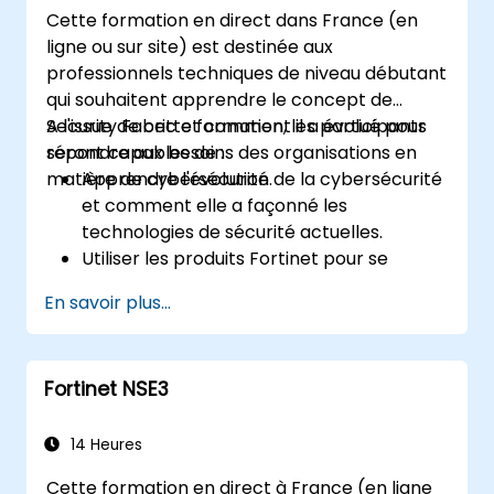
modernes de la cybersécurité.
Cette formation en direct dans France (en
ligne ou sur site) est destinée aux
professionnels techniques de niveau débutant
qui souhaitent apprendre le concept de
Security Fabric et comment il a évolué pour
A l'issue de cette formation, les participants
répondre aux besoins des organisations en
seront capables de :
matière de cybersécurité.
Apprendre l'évolution de la cybersécurité
et comment elle a façonné les
technologies de sécurité actuelles.
Utiliser les produits Fortinet pour se
protéger contre des types spécifiques de
En savoir plus...
cybermenaces et d'attaques.
Comprendre les capacités d'intégration
et d'automatisation des solutions Fortinet
Fortinet NSE3
pour apporter une réponse coordonnée
aux cyber-incidents.
14 Heures
Cette formation en direct à France (en ligne