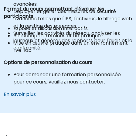
avancées.
Format du cours permettant d'évaluer les
Déployer et gérer des mesures de sécurité
participants
avancées telles que l'IPS, l'antivirus, le filtrage web
et la gestion des menaces.
Exposé et discussion interactifs.
Surveiller les activités du réseau, analyser les
Beaucoup d'exercices et de pratique.
journaux et générer des rapports pour l'audit et la
Mise en œuvre pratique dans un environnement
conformité.
live-lab.
Options de personnalisation du cours
Pour demander une formation personnalisée
pour ce cours, veuillez nous contacter.
En savoir plus