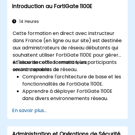
Introduction au FortiGate 1100E
14 Heures
Cette formation en direct avec instructeur
dans France (en ligne ou sur site) est destinée
aux administrateurs de réseau débutants qui
souhaitent utiliser FortiGate 1100E pour gérer
et sécuriser efficacement leurs
A l'issue de cette formation, les participants
environnements de réseau.
seront capables de :
Comprendre l'architecture de base et les
fonctionnalités de FortiGate 1100E.
Apprendre à déployer FortiGate 1100E
dans divers environnements réseau.
Acquérir une expérience pratique des
En savoir plus...
tâches de configuration et de gestion de
base.
Comprendre les politiques de sécurité,
Administration et Opérations de Sécurité
NAT et VPN.