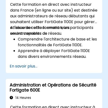
Cette formation en direct avec instructeur
dans France (en ligne ou sur site) est destinée
aux administrateurs de réseau débutants qui
souhaitent utiliser FortiGate 1100E pour gérer
et sécuriser efficacement leurs
A l'issue de cette formation, les participants
environnements de réseau.
seront capables de :
Comprendre l'architecture de base et les
fonctionnalités de FortiGate 1100E.
Apprendre à déployer FortiGate 1100E
dans divers environnements réseau.
Acquérir une expérience pratique des
En savoir plus...
tâches de configuration et de gestion de
base.
Comprendre les politiques de sécurité,
Administration et Opérations de Sécurité
NAT et VPN.
Fortigate 600E
Apprendre à surveiller et à maintenir le
FortiGate 1100E.
14 Heures
Cette formation en direct avec instructeur à