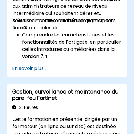
capacités anti-malware pour se protéger
aux administrateurs de réseau de niveau
contre une variété de menaces réseau.
intermédiaire qui souhaitent gérer et
Dépanner les problèmes courants dans
sécuriser leurs réseaux à l'aide de pare-feu
A l'issue de cette formation, les participants
les configurations HA et gérer
FortiGate.
seront capables de :
efficacement les environnements HA.
Comprendre les caractéristiques et les
fonctionnalités de Fortigate, en particulier
celles introduites ou améliorées dans la
version 7.4.
Configurer et gérer les dispositifs
En savoir plus...
FortiGate et mettre en œuvre des
fonctions de sécurité avancées.
Déployer et gérer des mesures de
Gestion, surveillance et maintenance du
sécurité avancées telles que l'IPS,
pare-feu Fortinet
l'antivirus, le filtrage web et la gestion des
menaces.
21 Heures
Surveiller les activités du réseau, analyser
Cette formation en présentiel dirigée par un
les journaux et générer des rapports pour
formateur (en ligne ou sur site) est destinée
l'audit et la conformité.
aux administrateurs réseau intermédiaires qui