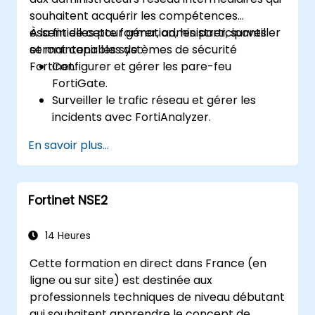
souhaitent acquérir les compétences
essentielles pour gérer, administrer, surveiller
À la fin de cette formation, les participants
et maintenir les systèmes de sécurité
seront capables de :
Fortinet.
Configurer et gérer les pare-feu
FortiGate.
Surveiller le trafic réseau et gérer les
incidents avec FortiAnalyzer.
Automatiser les tâches et gérer les
En savoir plus...
politiques via FortiManager.
Appliquer des stratégies de maintenance
préventive et dépanner les problèmes
Fortinet NSE2
réseau.
14 Heures
Cette formation en direct dans France (en
ligne ou sur site) est destinée aux
professionnels techniques de niveau débutant
qui souhaitent apprendre le concept de