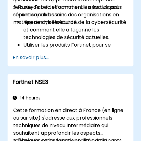
Security Fabric et comment il a évolué pour
A l'issue de cette formation, les participants
répondre aux besoins des organisations en
seront capables de :
matière de cybersécurité.
Apprendre l'évolution de la cybersécurité
et comment elle a façonné les
technologies de sécurité actuelles.
Utiliser les produits Fortinet pour se
protéger contre des types spécifiques de
En savoir plus...
cybermenaces et d'attaques.
Comprendre les capacités d'intégration
et d'automatisation des solutions Fortinet
Fortinet NSE3
pour apporter une réponse coordonnée
aux cyber-incidents.
14 Heures
Cette formation en direct à France (en ligne
ou sur site) s'adresse aux professionnels
techniques de niveau intermédiaire qui
souhaitent approfondir les aspects
techniques et les fonctionnalités de la
A l'issue de cette formation, les participants