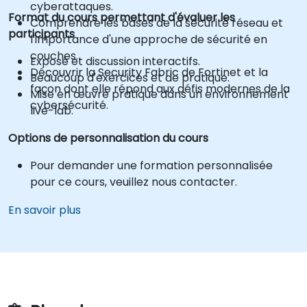
cyberattaques.
Format du cours permettant d'évaluer les
Comprendre les bases de la sécurité réseau et
participants
l'importance d'une approche de sécurité en
couches.
Exposé et discussion interactifs.
Découvrir la Security Fabric de Fortinet et la
Beaucoup d'exercices et de pratique.
façon dont elle répond aux défis modernes de la
Mise en œuvre pratique dans un environnement
cybersécurité.
live-lab.
Options de personnalisation du cours
Pour demander une formation personnalisée
pour ce cours, veuillez nous contacter.
En savoir plus