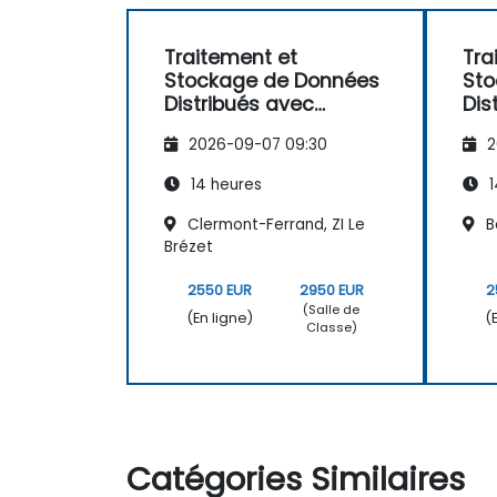
Traitement et
Tra
Stockage de Données
Sto
Distribués avec
Dis
Hazelcast
Haz
2026-09-07 09:30
2
14 heures
1
Clermont-Ferrand, ZI Le
B
Brézet
2550 EUR
2950 EUR
2
(Salle de
(En ligne)
(
Classe)
Catégories Similaires