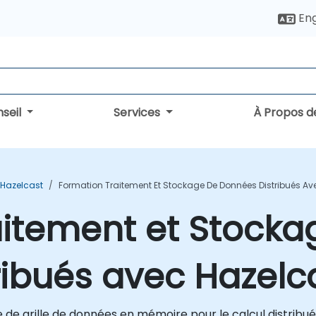
Eng
seil
Services
À Propos d
 Hazelcast
Formation Traitement Et Stockage De Données Distribués Av
aitement et Stocka
ibués avec Hazelc
e grille de données en mémoire pour le calcul distribué 