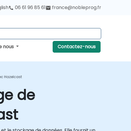
lish
06 61 96 85 61
france@nobleprog.fr
e nous
Contactez-nous
ec Hazelcast
ge de
ast
et le stockage de données. Elle fournit un