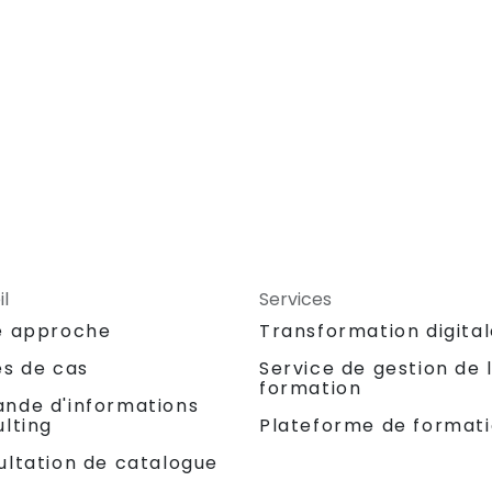
l
Services
e approche
Transformation digita
es de cas
Service de gestion de 
formation
nde d'informations
lting
Plateforme de format
ultation de catalogue