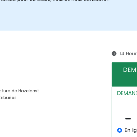
14 Heu
DEM
ecture de Hazelcast
DEMAND
tribuées
En li