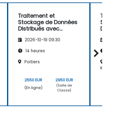
Traitement et
Traitement et
Stockage de Données
Stockage de
Distribués avec
Distribués av
Hazelcast
Hazelcast
2026-10-19 09:30
2026-11-02 09
14 heures
14 heures
Poitiers
Strasbourg, g
Kibitzenau
2550 EUR
2950 EUR
2550 EUR
(Salle de
(En ligne)
(En ligne)
Classe)