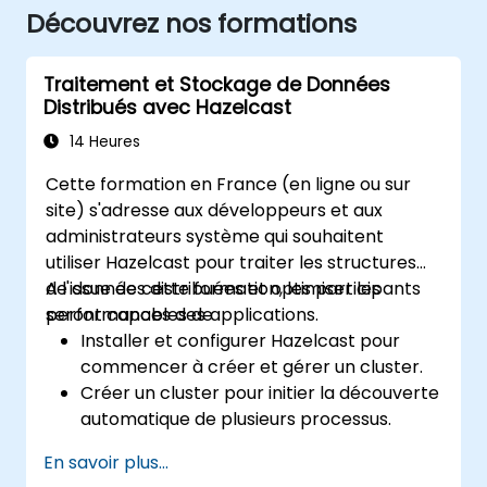
Découvrez nos formations
Traitement et Stockage de Données
Distribués avec Hazelcast
14 Heures
Cette formation en France (en ligne ou sur
site) s'adresse aux développeurs et aux
administrateurs système qui souhaitent
utiliser Hazelcast pour traiter les structures
de données distribuées et optimiser les
A l'issue de cette formation, les participants
performances des applications.
seront capables de :
Installer et configurer Hazelcast pour
commencer à créer et gérer un cluster.
Créer un cluster pour initier la découverte
automatique de plusieurs processus.
Configurer le Management Center pour
En savoir plus...
les connexions et la surveillance des