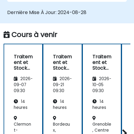
clusters.
Développer des applications et les
Dernière Mise À Jour:
2024-08-28
déployer à travers le cluster Hazelcast.
Cours à venir
Traitem
Traitem
Traitem
ent et
ent et
ent et
e
Stocka
Stocka
Stocka
ge de
ge de
ge de
2026-
2026-
2026-
Donnée
Donnée
Donnée
s
s
s
s
09-07
09-21
10-05
1
Distribu
Distribu
Distribu
D
09:30
09:30
09:30
0
és avec
és avec
és avec
14
14
14
Hazelca
Hazelca
Hazelca
st
st
st
s
heures
heures
heures
h
Clermon
Bordeau
Grenoble
P
t-
x,
, Centre