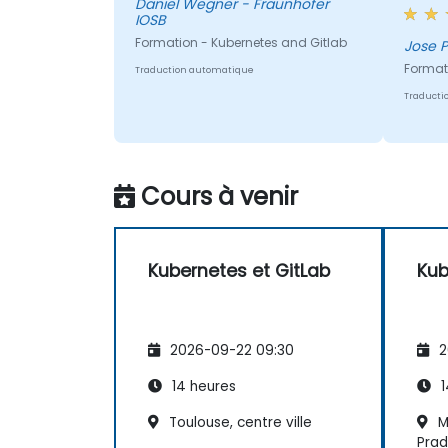
capac
Daniel Wegner - Fraunhofer
IOSB
répons
Formation - Kubernetes and Gitlab
d'eux,
Jose P
éclair
Format
Traduction automatique
quest
Traducti
nous n
pensé
Cours à venir
Kubernetes et GitLab
Kub
2026-09-22 09:30
2
14 heures
1
Toulouse, centre ville
Ma
Pra