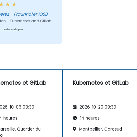
ité à apporter des
es claires à chacun
 tout en fournissant des
erez - Fraunhofer IOSB
cissements sur d'autres
ion - Kubernetes and Gitlab
ions connexes auxquelles
on automatique
'avions peut-être pas
.
ernetes et GitLab
Kubernetes et GitLab
026-10-06 09:30
2026-10-20 09:30
4 heures
14 heures
rseille, Quartier du
Montpellier, Garosud
do