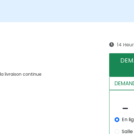
14 Heu
DEM
a livraison continue
DEMAND
En li
Salle