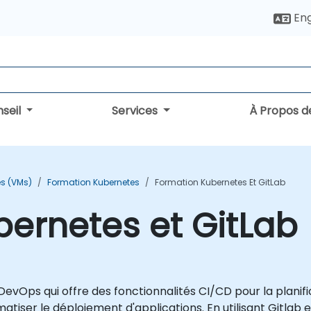
Eng
seil
Services
À Propos d
es (VMs)
Formation Kubernetes
Formation Kubernetes Et GitLab
ernetes et GitLab
DevOps qui offre des fonctionnalités CI/CD pour la planifi
tiser le déploiement d'applications. En utilisant Gitlab e