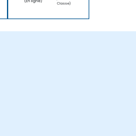
(En ligne)
Classe)