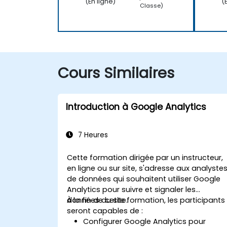
(En ligne)
(
Classe)
Cours Similaires
Introduction à Google Analytics
7 Heures
Cette formation dirigée par un instructeur,
en ligne ou sur site, s'adresse aux analyste
de données qui souhaitent utiliser Google
Analytics pour suivre et signaler les
données du site.
À la fin de cette formation, les participants
seront capables de :
Configurer Google Analytics pour