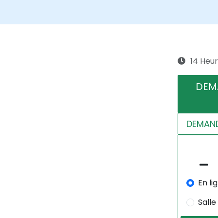
14 Heu
DEM
DEMAND
En li
Salle