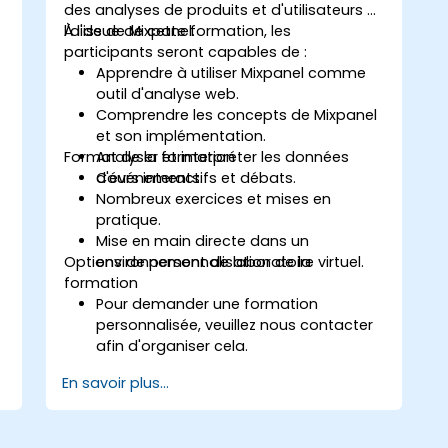
des analyses de produits et d'utilisateurs à
l'aide de Mixpanel.
À l'issue de cette formation, les
participants seront capables de :
Apprendre à utiliser Mixpanel comme
outil d'analyse web.
Comprendre les concepts de Mixpanel
et son implémentation.
Format de la formation
Analyser et interpréter les données
d'événements.
Cours interactifs et débats.
Nombreux exercices et mises en
pratique.
Mise en main directe dans un
Options de personnalisation de la
environnement de laboratoire virtuel.
formation
Pour demander une formation
personnalisée, veuillez nous contacter
afin d'organiser cela.
En savoir plus...