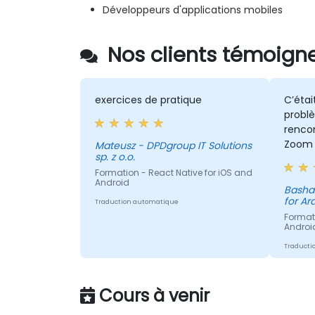
Développeurs d'applications mobiles
Nos clients témoigne
exercices de pratique
C’étai
probl
rencon
Zoom 
Mateusz - DPDgroup IT Solutions
sp. z o.o.
Formation - React Native for iOS and
Android
Bashay
for A
Traduction automatique
Formati
Androi
Traducti
Cours à venir