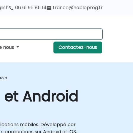
lish
06 61 96 85 61
france@nobleprog.fr
e nous
Contactez-nous
roid
 et Android
ications mobiles. Développé par
s applications sur Android et iOS.