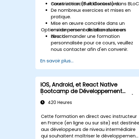
construction (BuildContext) dans BLoC
Cours interactif et discussions.
De nombreux exercices et mises en
pratique.
Mise en œuvre concrète dans un
Options de personnalisation du cours
environnement de laboratoire en
direct.
Pour demander une formation
personnalisée pour ce cours, veuillez
nous contacter afin d'en convenir.
En savoir plus...
iOS, Android, et React Native
Bootcamp de Développement
(Niveau Débutant à Intermédiaire)
420 Heures
Cette formation en direct avec instructeur
en France (en ligne ou sur site) est destiné
aux développeurs de niveau intermédiaire
qui souhaitent maîtriser le développement