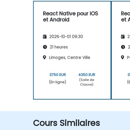
React Native pour iOS
Rea
et Android
et 
2026-10-01 09:30
2
21 heures
2
Limoges, Centre Ville
P
3750 EUR
4350 EUR
3
(Salle de
(En ligne)
(
Classe)
Cours Similaires