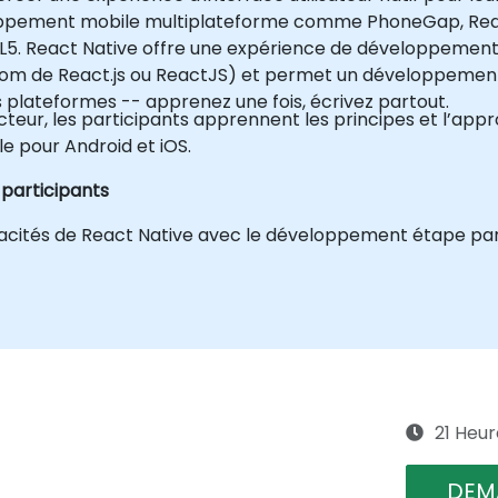
oppement mobile multiplateforme comme PhoneGap, React
ML5. React Native offre une expérience de développement
 nom de React.js ou ReactJS) et permet un développemen
es plateformes -- apprenez une fois, écrivez partout.
cteur, les participants apprennent les principes et l’app
e pour Android et iOS.
 participants
pacités de React Native avec le développement étape par
21 Heur
DEM