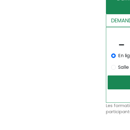
DEMAND
En li
Salle
Les formati
participant