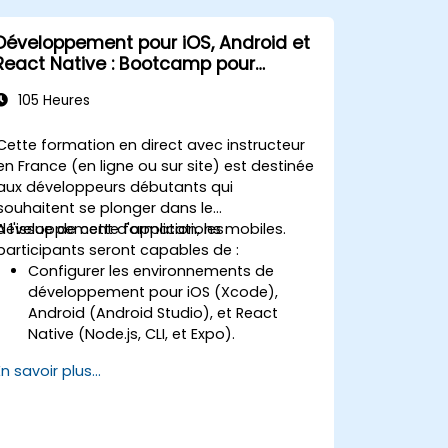
Développement pour iOS, Android et
React Native : Bootcamp pour
débutants
105 Heures
Cette formation en direct avec instructeur
en France (en ligne ou sur site) est destinée
aux développeurs débutants qui
souhaitent se plonger dans le
développement d'applications mobiles.
A l'issue de cette formation, les
participants seront capables de :
Configurer les environnements de
développement pour iOS (Xcode),
Android (Android Studio), et React
Native (Node.js, CLI, et Expo).
Apprendre les principales différences
En savoir plus...
entre le développement natif et le
développement multiplateforme et
développer des connaissances de
base en Swift, Kotlin et JavaScript.