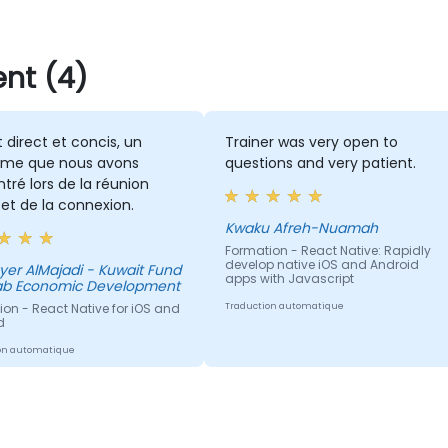
nt (4)
t direct et concis, un
Trainer was very open to
ème que nous avons
questions and very patient.
tré lors de la réunion
et de la connexion.
Kwaku Afreh-Nuamah
Formation - React Native: Rapidly
develop native iOS and Android
er AlMajadi - Kuwait Fund
apps with Javascript
rab Economic Development
on - React Native for iOS and
Traduction automatique
d
on automatique