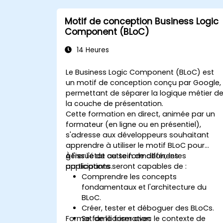
Motif de conception Business Logic
Component (BLoC)
14 Heures
Le Business Logic Component (BLoC) est
un motif de conception conçu par Google,
permettant de séparer la logique métier d
la couche de présentation.
Cette formation en direct, animée par un
formateur (en ligne ou en présentiel),
s'adresse aux développeurs souhaitant
apprendre à utiliser le motif BLoC pour
gérer l'état au sein de différentes
À l'issue de cette formation, les
applications.
participants seront capables de :
Comprendre les concepts
fondamentaux et l'architecture du
BLoC.
Créer, tester et déboguer des BLoCs.
Format de la formation
Se familiariser avec le contexte de