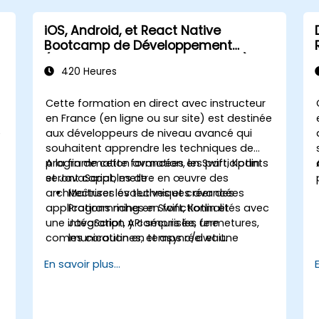
iOS, Android, et React Native
Bootcamp de Développement
(Niveau Intermédiaire à Avancé)
420 Heures
Cette formation en direct avec instructeur
en France (en ligne ou sur site) est destinée
e
aux développeurs de niveau avancé qui
souhaitent apprendre les techniques de
programmation avancées en Swift, Kotlin
A la fin de cette formation, les participants
et JavaScript, mettre en œuvre des
seront capables de :
architectures évolutives et créer des
Maîtriser les techniques avancées
applications riches en fonctionnalités avec
Programming en Swift, Kotlin et
une intégration API sécurisée, une
JavaScript, y compris les fermetures,
communication en temps réel et une
les coroutines, et async/await.
interface utilisateur/extrême avancée.
Concevoir des architectures
En savoir plus...
d'applications mobiles Scalable en
utilisant MVVM pour iOS/Android et la
gestion d'état avancée en React
Native.