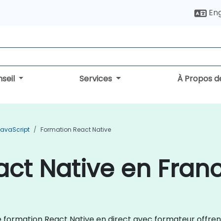
Eng
seil
Services
À Propos d
JavaScript
Formation React Native
ct Native en Fran
 de formation React Native en direct avec formateur offrent