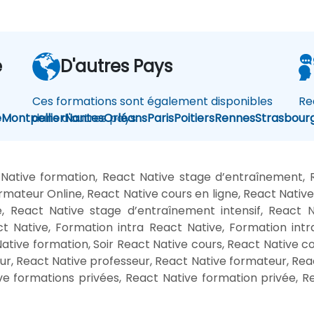
e
D'autres Pays
Ces formations sont également disponibles
Re
e
Montpellier
dans d'autres pays
Nantes
Orléans
Paris
Poitiers
Rennes
Strasbour
Native formation, React Native stage d’entraînement, 
rmateur Online, React Native cours en ligne, React Nativ
e, React Native stage d’entraînement intensif, React 
ct Native, Formation intra React Native, Formation intr
tive formation, Soir React Native cours, React Native 
eur, React Native professeur, React Native formateur, Rea
ve formations privées, React Native formation privée, Re