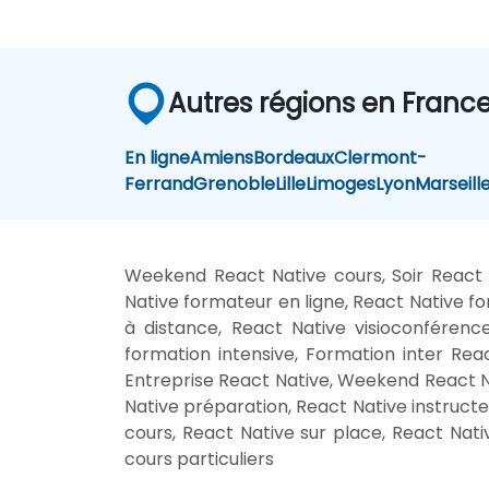
Autres régions en Franc
En ligne
Amiens
Bordeaux
Clermont-
Ferrand
Grenoble
Lille
Limoges
Lyon
Marseill
Weekend React Native cours, Soir React 
Native formateur en ligne, React Native fo
à distance, React Native visioconférenc
formation intensive, Formation inter Rea
Entreprise React Native, Weekend React Na
Native préparation, React Native instruct
cours, React Native sur place, React Nati
cours particuliers