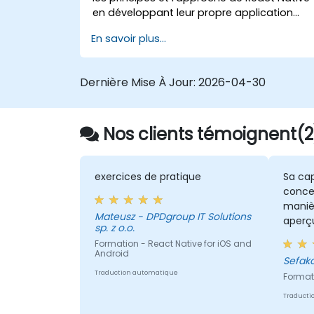
en développant leur propre application
mobile pour Android et iOS.
En savoir plus...
Dernière Mise À Jour:
2026-04-30
Nos clients témoignent(2
exercices de pratique
Sa cap
conce
maniè
Mateusz - DPDgroup IT Solutions
aperçu
sp. z o.o.
est l
Formation - React Native for iOS and
pouvon
Android
Sefak
dans n
Traduction automatique
Format
Traducti