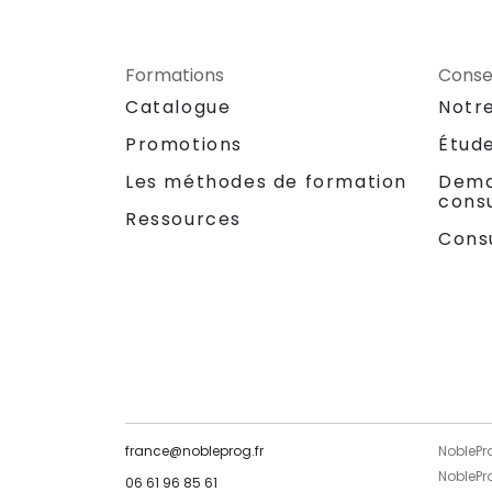
Formations
Consei
Catalogue
Notr
Promotions
Étud
Les méthodes de formation
Dema
consu
Ressources
Cons
france@nobleprog.fr
NoblePr
NoblePr
06 61 96 85 61