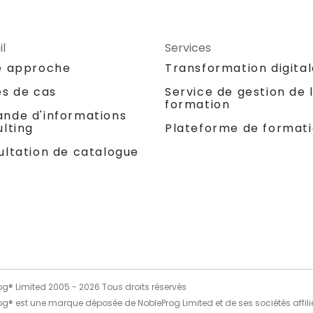
l
Services
e approche
Transformation digita
es de cas
Service de gestion de 
formation
nde d'informations
lting
Plateforme de format
ultation de catalogue
og® Limited 2005 -
2026
Tous droits réservés
og® est une marque déposée de NobleProg Limited et de ses sociétés affili