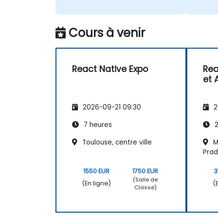
Cours à venir
React Native Expo
Rea
et 
2026-09-21 09:30
2
7 heures
2
Toulouse, centre ville
Ma
Pra
1550 EUR
1750 EUR
3
(Salle de
(En ligne)
(
Classe)