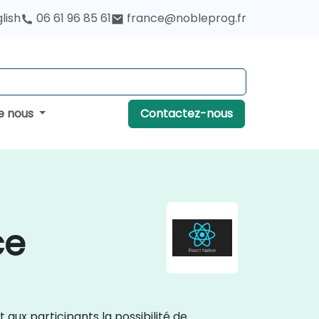
lish
06 61 96 85 61
france@nobleprog.fr
e nous
Contactez-nous
ce
 aux participants la possibilité de