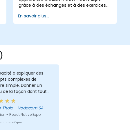
grâce à des échanges et à des exercices
pratiques. À la fin du cours, les participants
En savoir plus...
seront capables de créer et de déployer
leur propre application React Native en
utilisant React Native Expo.
)
acité à expliquer des
pts complexes de
re simple. Donner un
 de la façon dont tout
ié et comment nous
s les appliquer au mieux
o Tholo - Vodacom SA
os scénarios de travail.
ion - React Native Expo
on automatique