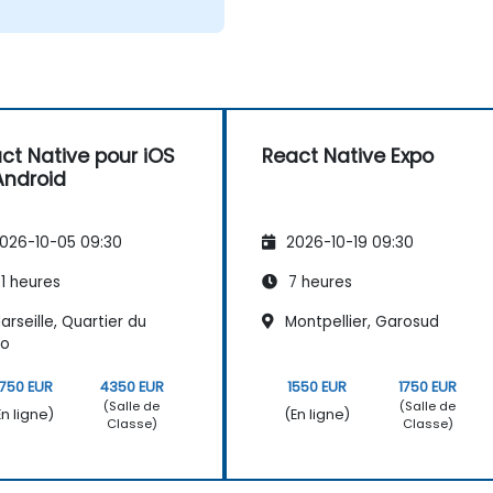
ct Native pour iOS
React Native Expo
Android
026-10-05 09:30
2026-10-19 09:30
1 heures
7 heures
rseille, Quartier du
Montpellier, Garosud
do
750 EUR
4350 EUR
1550 EUR
1750 EUR
(Salle de
(Salle de
En ligne)
(En ligne)
Classe)
Classe)