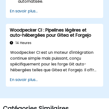
automatisée.
Déployer une application dans un
En savoir plus...
environnement cloud conteneurisé.
Woodpecker CI : Pipelines légères et
auto-hébergées pour Gitea et Forgejo
14 Heures
Woodpecker CI est un moteur d'intégration
continue simple mais puissant, conçu
spécifiquement pour les forge Git auto-
hébergées telles que Gitea et Forgejo. Il offre
une expérience CI/CD légère et native
En savoir plus...
Docker, sans la complexité ni les coûts de
licence associés aux plateformes
d'intégration continue d'entreprise.
Catégories Similaires