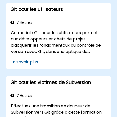
bénéficier de l'intégralité des fonctionnalités
Git pour les utilisateurs
de GitLab sans dépendre d'une solution SaaS
ni faire sortir leurs données de leur réseau.
7 Heures
Ce module Git pour les utilisateurs permet
aux développeurs et chefs de projet
d'acquérir les fondamentaux du contrôle de
version avec Git, dans une optique de
développement collaboratif. Il couvre les
En savoir plus...
principes essentiels du modèle de données de
Git, les types d'objets, les stratégies de
branchement et les flux de fusion. Il passe en
Git pour les victimes de Subversion
revue des méthodes éprouvées pour
l'historique des commits, l'analyse des
différences (diff), les opérations de stash, les
7 Heures
balises et les modèles de développement
Effectuez une transition en douceur de
distribué avec des dépôts hébergés. Il aide les
Subversion vers Git grâce à cette formation
équipes logicielles à gérer les historiques de