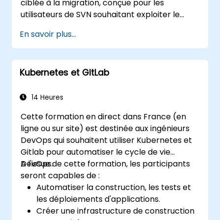
ciblée à la migration, conçue pour les
version, à résoudre les conflits de fusion et à
utilisateurs de SVN souhaitant exploiter le
assurer la traçabilité du code au sein de
contrôle de version décentralisé. Ce cours
projets collaboratifs.
En savoir plus...
pratique aborde les concepts fondamentaux
de Git, les patterns de travail quotidien, des
stratégies avancées de branchements et de
Kubernetes et GitLab
fusions, des processus complets de migration
de workflows, les mécanismes internes de Git,
et des conseils d'intégration pratiques —
14 Heures
aidant les développeurs à éviter les écueils
Cette formation en direct dans France (en
courants et à adopter des workflows de DVCS
ligne ou sur site) est destinée aux ingénieurs
modernes avec confiance et efficacité, pour
DevOps qui souhaitent utiliser Kubernetes et
des processus de développement
Gitlab pour automatiser le cycle de vie
collaboratifs plus rapides.
DevOps.
A l'issue de cette formation, les participants
seront capables de :
Automatiser la construction, les tests et
les déploiements d'applications.
Créer une infrastructure de construction