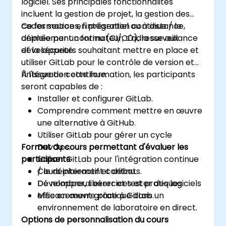
logiciel. Ses principales fonctionnalités
incluent la gestion de projet, la gestion des
codes sources, l'intégration continue / le
Ce formation en présentiel ou à distance,
déploiement continu (CI/CD), la surveillance
animée par un formateur, s'adresse aux
et la sécurité.
développeurs souhaitant mettre en place et
utiliser GitLab pour le contrôle de version et
l'intégration continue.
À l'issue de cette formation, les participants
seront capables de :
Installer et configurer GitLab.
Comprendre comment mettre en œuvre
une alternative à GitHub.
Utiliser GitLab pour gérer un cycle
Format du cours permettant d'évaluer les
DevOps.
participants
Utiliser GitLab pour l'intégration continue
/ le déploiement continu.
Cours interactif et débats.
Développer, libérer et tester des logiciels
De nombreux exercices et pratiques.
efficacement grâce à GitLab.
Mise en œuvre pratique dans un
environnement de laboratoire en direct.
Options de personnalisation du cours