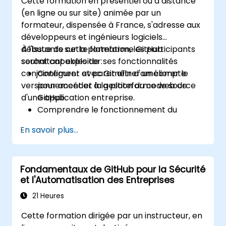
Cette formation en présentiel ou à distance
(en ligne ou sur site) animée par un
formateur, dispensée à France, s'adresse aux
développeurs et ingénieurs logiciels
débutants sur la plateforme GitHub
À l'issue de cette formation, les participants
souhaitant exploiter ses fonctionnalités
seront capables de :
conjointement avec Git afin d'améliorer le
Configurer et paramétrer un compte
versionnement et la gestion du code source
pour accéder à la plateforme web de
d'une application entreprise.
GitHub.
Comprendre le fonctionnement du
système Git et saisir les concepts
En savoir plus...
fondamentaux sous-jacents à GitHub.
Créer et gérer des dépôts GitHub tout en
mettant en œuvre des flux de travail Git.
Fondamentaux de GitHub pour la Sécurité
Exécuter des modifications du code
et l'Automatisation des Entreprises
source au sein de GitHub et synchroniser
les révisions effectuées hors de la
21 Heures
plateforme.
Cette formation dirigée par un instructeur, en
Utiliser les Pull Requests, les Tags, les