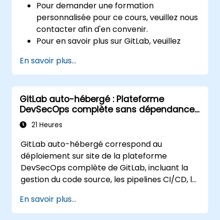
Pour demander une formation
personnalisée pour ce cours, veuillez nous
contacter afin d'en convenir.
Pour en savoir plus sur GitLab, veuillez
visiter : https://about.gitlab.com/
En savoir plus...
GitLab auto-hébergé : Plateforme
DevSecOps complète sans dépendance
au SaaS
21 Heures
GitLab auto-hébergé correspond au
déploiement sur site de la plateforme
DevSecOps complète de GitLab, incluant la
gestion du code source, les pipelines CI/CD, le
registre de conteneurs, l'analyse de sécurité
En savoir plus...
et la surveillance. Il s'agit de la référence
idéale pour les organisations souhaitant