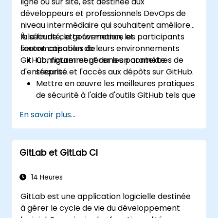
ligne ou sur site, est destinée aux
Releases ainsi que d'autres composants
développeurs et professionnels DevOps de
essentiels de GitHub.
niveau intermédiaire qui souhaitent améliorer
Effectuer des opérations de contrôle de
la sécurité, la gouvernance et
À la fin de cette formation, les participants
version basées sur Git et exploiter
l'automatisation de leurs environnements
seront capables de :
l'environnement bash de GitHub.
GitHub, notamment dans un contexte
Configurer et gérer les paramètres de
Créer des branches de dépôt pour
d'entreprise.
sécurité et l'accès aux dépôts sur GitHub.
résoudre collectivement avec l'équipe les
Mettre en œuvre les meilleures pratiques
défauts du projet.
de sécurité à l'aide d'outils GitHub tels que
Saisir et se familiariser avec la structure
Dependabot et CodeQL.
de Git et GitHub afin d'adopter de bonnes
En savoir plus...
Créer, réutiliser et maintenir des actions
pratiques de programmation.
et flux de travail GitHub.
Surveiller et auditer les activités pour
GitLab et GitLab CI
assurer la conformité et la gouvernance
à grande échelle.
14 Heures
GitLab est une application logicielle destinée
à gérer le cycle de vie du développement