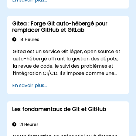
jusqu’au déploiement sur serveur et aux
workflows collaboratifs en équipe. Le
programme guide les participants à travers
Gitea : Forge Git auto-hébergé pour
les outils utilitaires de Git et leur
remplacer GitHub et GitLab
personnalisation, fournissant des
connaissances applicables pour gérer le
14 Heures
contrôle de source au sein d’équipes de
Gitea est un service Git léger, open source et
développement complexes et dans le cadre
auto-hébergé offrant la gestion des dépôts,
de pipelines d’intégration continue.
la revue de code, le suivi des problèmes et
l’intégration CI/CD. Il s’impose comme une
alternative de plus en plus populaire à GitHub
En savoir plus...
et GitLab.com pour les équipes souhaitant
conserver un contrôle total sur leur code
source, sans être soumises aux conditions
Les fondamentaux de Git et GitHub
d’utilisation tierces ni aux restrictions à
l’export.
21 Heures