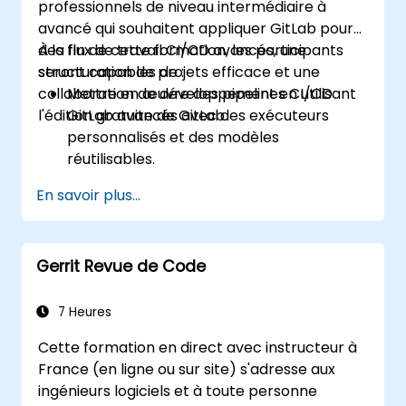
professionnels de niveau intermédiaire à
avancé qui souhaitent appliquer GitLab pour
des flux de travail CI/CD avancés, une
À la fin de cette formation, les participants
structuration de projets efficace et une
seront capables de :
collaboration de développement en utilisant
Mettre en œuvre des pipelines CI/CD
l'édition gratuite de GitLab.
GitLab avancés avec des exécuteurs
personnalisés et des modèles
réutilisables.
Organiser efficacement les projets en
En savoir plus...
utilisant des groupes et des espaces de
noms.
Collaborer sur le code, les problèmes et
Gerrit Revue de Code
la documentation avec Markdown et les
outils GitLab.
Appliquer GitLab Pages, les flux de travail
7 Heures
de publication et les configurations
Cette formation en direct avec instructeur à
sécurisées dans des projets réels.
France (en ligne ou sur site) s'adresse aux
ingénieurs logiciels et à toute personne