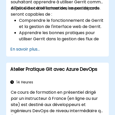
souhaitant apprendre à utiliser Gerrit comme
dépôt Git et à effectuer des revues de code.
A l'issue de cette formation, les participants
seront capables de :
Comprendre le fonctionnement de Gerrit
et la gestion de l'interface web de Gerrit.
Apprendre les bonnes pratiques pour
utiliser Gerrit dans la gestion des flux de
travail de revue de code.
En savoir plus...
Administrer et configurer un projet Gerrit.
Atelier Pratique Git avec Azure DevOps
14 Heures
Ce cours de formation en présentiel dirigé
par un instructeur à France (en ligne ou sur
site) est destiné aux développeurs et
ingénieurs DevOps de niveau intermédiaire qui