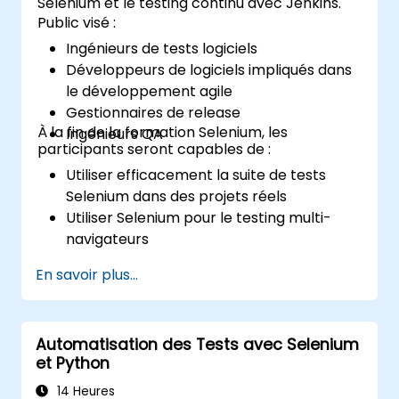
Selenium et le testing continu avec Jenkins.
Public visé :
Ingénieurs de tests logiciels
Développeurs de logiciels impliqués dans
le développement agile
Gestionnaires de release
À la fin de la formation Selenium, les
Ingénieurs QA
participants seront capables de :
Utiliser efficacement la suite de tests
Selenium dans des projets réels
Utiliser Selenium pour le testing multi-
navigateurs
Distribuer les tests en utilisant Selenium
En savoir plus...
Grid
Exécuter des tests de régression
Selenium dans Jenkins
Automatisation des Tests avec Selenium
Préparer des rapports de test et des
et Python
rapports périodiques en utilisant Jenkins
14 Heures