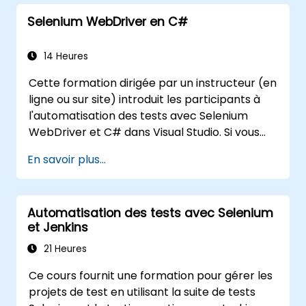
l'exécution des tests.
Selenium WebDriver en C#
Rechercher programmatiquement des
objets web.
Capter dynamiquement des données
14 Heures
depuis des contrôles web.
Cette formation dirigée par un instructeur (en
Concevoir un framework de tests pilotés
ligne ou sur site) introduit les participants à
par les données.
l'automatisation des tests avec Selenium
Répandre les tests avec Selenium Grid.
WebDriver et C# dans Visual Studio. Si vous
n'avez pas d'expérience en programmation
En savoir plus...
C# ou si vous souhaitez vous rafraîchir la
mémoire, veuillez consulter le cours : C# pour
les ingénieurs de tests automatisés.
Automatisation des tests avec Selenium
et Jenkins
21 Heures
Ce cours fournit une formation pour gérer les
projets de test en utilisant la suite de tests