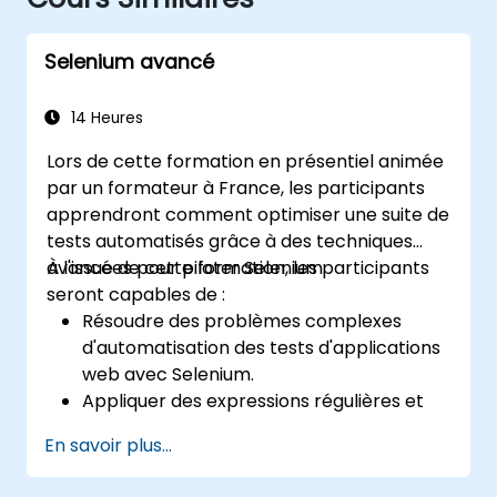
Selenium avancé
14 Heures
Lors de cette formation en présentiel animée
par un formateur à France, les participants
apprendront comment optimiser une suite de
tests automatisés grâce à des techniques
avancées pour piloter Selenium.
À l'issue de cette formation, les participants
seront capables de :
Résoudre des problèmes complexes
d'automatisation des tests d'applications
web avec Selenium.
Appliquer des expressions régulières et
des techniques de vérification basées sur
En savoir plus...
des motifs.
Gérer les exceptions qui interrompent