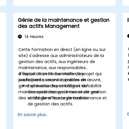
Génie de la maintenance et gestion
des actifs Management
14 Heures
Cette formation en direct (en ligne ou sur
site) s'adresse aux administrateurs de la
gestion des actifs, aux ingénieurs de
maintenance, aux responsables
d'exploitation et aux chefs de projet qui
A l'issue de cette formation, les
souhaitent concevoir, mettre en œuvre,
participants seront capables de :
gérer et évaluer les stratégies de
Explorer la disponibilité et la fiabilité
maintenance des systèmes et de gestion
des systèmes pour concevoir une
des actifs dans leur organisation.
stratégie efficace de maintenance et
de gestion des actifs.
Évaluer l'état des systèmes afin
En savoir plus...
d'aborder le diagnostic, le pronostic et
la récupération des actifs et des
infrastructures.