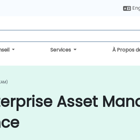
Eng
seil
Services
À Propos d
EAM)
terprise Asset Ma
nce