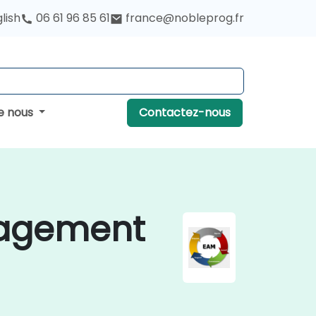
lish
06 61 96 85 61
france@nobleprog.fr
e nous
Contactez-nous
nagement