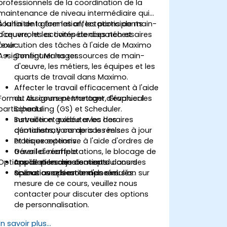
professionnels de la coordination de la
maintenance de niveau intermédiaire qui
souhaitent gérer les affectations de main-
À la fin de la formation, les participants
d'œuvre, les activités de dispatch et
acquerront les compétences nécessaires
l'exécution des tâches à l'aide de Maximo
pour :
Assignment Manager.
Configurer les ressources de main-
d'œuvre, les métiers, les équipes et les
quarts de travail dans Maximo.
Affecter le travail efficacement à l'aide
Format du cours permettant d'évaluer les
du Assignment Manager, Graphical
participants
Scheduling (GS) et Scheduler.
Surveiller et exécuter les horaires
Instruction guidée avec des
quotidiens, y compris les mises à jour
démonstrations de cas réels.
et les exceptions.
Pratique extensive à l'aide d'ordres de
Gérer les réaffectations, le blocage de
travail d'exemple.
Options de personnalisation du cours
travail et les ajustements
Application des concepts dans des
opérationnels en temps réel.
scénarios opérationnels simulés.
Si vous avez besoin d'une version sur
mesure de ce cours, veuillez nous
contacter pour discuter des options
de personnalisation.
En savoir plus...