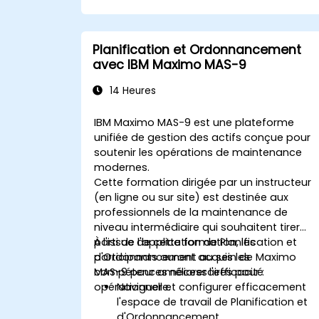
Planification et Ordonnancement
avec IBM Maximo MAS-9
14 Heures
IBM Maximo MAS-9 est une plateforme
unifiée de gestion des actifs conçue pour
soutenir les opérations de maintenance
modernes.
Cette formation dirigée par un instructeur
(en ligne ou sur site) est destinée aux
professionnels de la maintenance de
niveau intermédiaire qui souhaitent tirer
parti de l'application de Planification et
À l'issue de cette formation, les
d'Ordonnancement au sein de Maximo
participants auront acquis les
MAS-9 pour améliorer l'efficacité
compétences nécessaires pour :
opérationnelle.
Naviguer et configurer efficacement
l'espace de travail de Planification et
d'Ordonnancement.