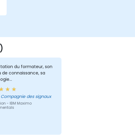
)
tation du formateur, son
u de connaissance, sa
gie...
yril - Compagnie des signaux
ion - IBM Maximo
mentals