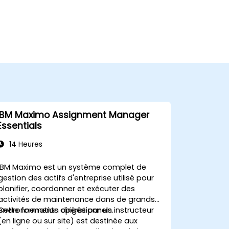
IBM Maximo Assignment Manager
Essentials
14 Heures
IBM Maximo est un système complet de
gestion des actifs d'entreprise utilisé pour
planifier, coordonner et exécuter des
activités de maintenance dans de grands
environnements opérationnels.
Cette formation dirigée par un instructeur
(en ligne ou sur site) est destinée aux