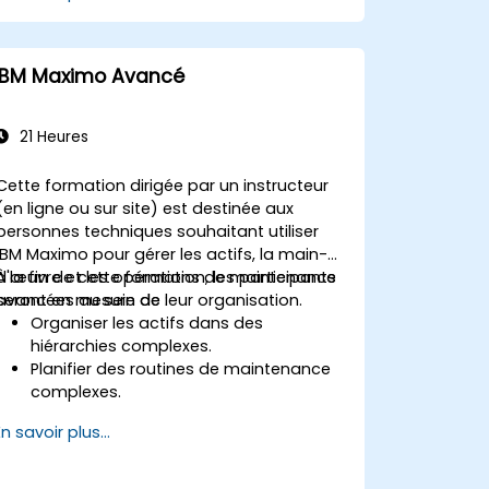
IBM Maximo Avancé
21 Heures
Cette formation dirigée par un instructeur
(en ligne ou sur site) est destinée aux
personnes techniques souhaitant utiliser
IBM Maximo pour gérer les actifs, la main-
d'œuvre et les opérations de maintenance
À la fin de cette formation, les participants
avancées au sein de leur organisation.
seront en mesure de :
Organiser les actifs dans des
hiérarchies complexes.
Planifier des routines de maintenance
complexes.
Gérer les achats, l'inventaire et les
En savoir plus...
itinéraires de livraison.
Gérer les ressources externes en main-
d'œuvre.