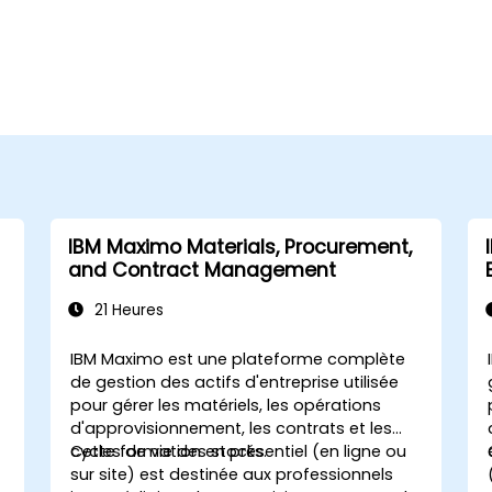
IBM Maximo Materials, Procurement,
and Contract Management
21 Heures
IBM Maximo est une plateforme complète
de gestion des actifs d'entreprise utilisée
pour gérer les matériels, les opérations
d'approvisionnement, les contrats et les
cycles de vie des stocks.
Cette formation en présentiel (en ligne ou
sur site) est destinée aux professionnels