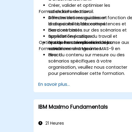
Créer, valider et optimiser les
Format de la Formation
calendriers de travail.
Affecter des ressources en fonction d
Démonstrations guidées et
la disponibilité, des compétences et
discussions collaboratives.
des contraintes.
Exercices basés sur des scénarios et
Surveiller l'exécution du travail et
application pratique.
Options de Personnalisation de la
ajuster les calendriers en réponse aux
Pratique en temps réel dans un
Formation
conditions changeantes.
environnement Maximo MAS-9 en
direct.
Pour du contenu sur mesure ou des
scénarios spécifiques à votre
organisation, veuillez nous contacter
pour personnaliser cette formation.
En savoir plus...
IBM Maximo Fundamentals
21 Heures