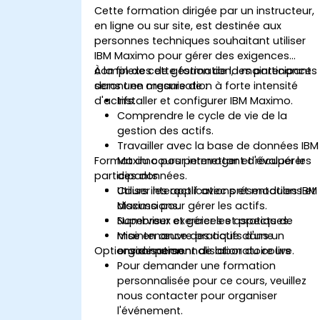
Cette formation dirigée par un instructeur,
en ligne ou sur site, est destinée aux
personnes techniques souhaitant utiliser
IBM Maximo pour gérer des exigences
complexes de gestion de la maintenance
À la fin de cette formation, les participants
dans une organisation à forte intensité
seront en mesure de :
d'actifs.
Installer et configurer IBM Maximo.
Comprendre le cycle de vie de la
gestion des actifs.
Travailler avec la base de données IBM
Format du cours permettant d'évaluer les
Maximo pour interroger et récupérer
participants
des données.
Utiliser les applications et modules IBM
Cours interactif avec présentations et
Maximo pour gérer les actifs.
discussions.
Superviser et gérer les aspects de
Nombreux exercices et pratiques.
maintenance des actifs d'une
Mise en œuvre pratique dans un
Options de personnalisation du cours
organisation.
environnement de laboratoire live.
Pour demander une formation
personnalisée pour ce cours, veuillez
nous contacter pour organiser
l'événement.