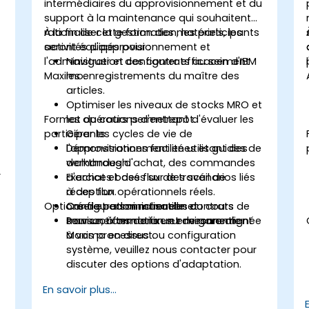
intermédiaires du approvisionnement et du
support à la maintenance qui souhaitent
rationaliser la gestion des matériels, les
À la fin de cette formation, les participants
activités d'approvisionnement et
seront équipés pour :
l'administration des contrats au sein d'IBM
Naviguer et configurer efficacement
Maximo.
les enregistrements du maître des
articles.
Optimiser les niveaux de stocks MRO et
Format du cours permettant d'évaluer les
les opérations d'entrepôt.
participants
Gérer les cycles de vie de
l'approvisionnement en utilisant des
Démonstrations facilitées et guides de
demandes d'achat, des commandes
walkthrough.
r
d'achat et des flux de travail de
Exercices basés sur des scénarios liés
réception.
à des flux opérationnels réels.
Options de personnalisation du cours
Créer et administrer des contrats de
Configuration manuelle et
service, à terme fixe et de garantie.
transactions dans un environnement
Pour une formation sur mesure alignée
Maximo en direct.
à vos processus ou configuration
système, veuillez nous contacter pour
discuter des options d'adaptation.
En savoir plus...