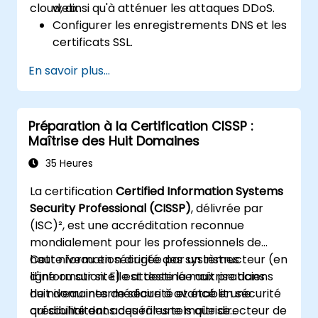
cloud, ainsi qu'à atténuer les attaques DDoS.
web.
Configurer les enregistrements DNS et les
certificats SSL.
Mettre en œuvre Cloudflare pour la
En savoir plus...
diffusion de contenu et la mise en cache.
Protéger leurs sites web des attaques
DDoS.
Préparation à la Certification CISSP :
Mettre en place des règles de pare-feu
Maîtrise des Huit Domaines
pour restreindre le trafic vers leurs sites
web.
35 Heures
La certification
Certified Information Systems
Security Professional (CISSP)
, délivrée par
(ISC)², est une accréditation reconnue
mondialement pour les professionnels de
haut niveau en sécurité des systèmes
Cette formation dirigée par un instructeur (en
d'information. Elle atteste la maîtrise dans
ligne ou sur site) est destinée aux praticiens
huit domaines de sécurité et établit une
de niveau intermédiaire à avancé en sécurité
crédibilité dans des rôles tels que directeur de
qui souhaitent acquérir une maîtrise