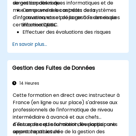
de gestion des risques informatiques et de
seront capables de :
mise en œuvre des contrôles des systèmes
Comprendre les aspects de la
d'information, et se préparer à l'examen de
gouvernance et de la gestion des risques
certification CRISC.
informatiques.
Effectuer des évaluations des risques
informatiques et mettre en œuvre des
En savoir plus...
réponses aux risques.
Concevoir et mettre en œuvre des
contrôles des systèmes d'information.
Gestion des Fuites de Données
Se préparer efficacement à l'examen de
certification CRISC.
14 Heures
Cette formation en direct avec instructeur à
France (en ligne ou sur place) s'adresse aux
professionnels de l'informatique de niveau
intermédiaire à avancé et aux chefs
d'entreprise qui souhaitent développer une
A l'issue de cette formation, les participants
approche structurée de la gestion des
seront capables de :