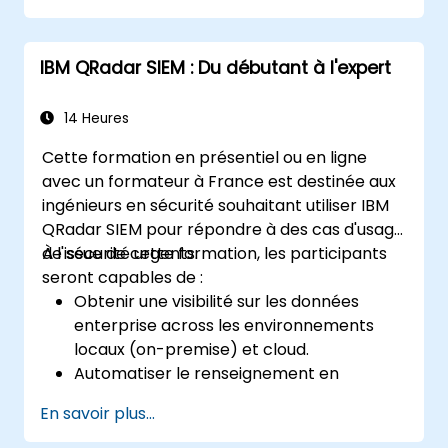
IBM QRadar SIEM : Du débutant à l'expert
14 Heures
Cette formation en présentiel ou en ligne
avec un formateur à France est destinée aux
ingénieurs en sécurité souhaitant utiliser IBM
QRadar SIEM pour répondre à des cas d'usage
de sécurité urgents.
À l'issue de cette formation, les participants
seront capables de :
Obtenir une visibilité sur les données
enterprise across les environnements
locaux (on-premise) et cloud.
Automatiser le renseignement en
matière de sécurité afin de traquer les
En savoir plus...
menaces et contenir les risques.
Détecter, identifier et prioriser les