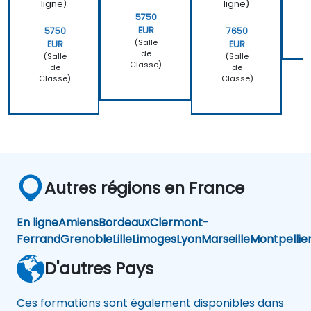
ligne)
ligne)
5750
EUR
5750
7650
(Salle
EUR
EUR
de
(Salle
(Salle
Classe)
de
de
Classe)
Classe)
Autres régions en France
En ligne
Amiens
Bordeaux
Clermont-
Ferrand
Grenoble
Lille
Limoges
Lyon
Marseille
Montpellie
D'autres Pays
Ces formations sont également disponibles dans