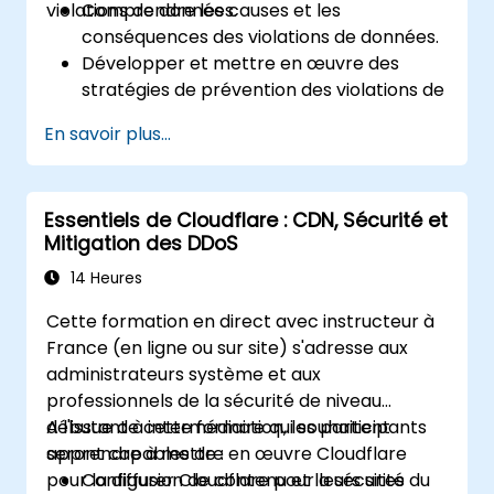
violations de données.
Comprendre les causes et les
conséquences des violations de données.
Développer et mettre en œuvre des
stratégies de prévention des violations de
données.
En savoir plus...
Établir un plan d'intervention en cas
d'incident pour contenir et atténuer les
violations.
Essentiels de Cloudflare : CDN, Sécurité et
Mener des enquêtes médico-légales et
Mitigation des DDoS
évaluer l'impact des violations.
Respecter les exigences légales et
14 Heures
réglementaires en matière de notification
Cette formation en direct avec instructeur à
des violations.
France (en ligne ou sur site) s'adresse aux
Se remettre des violations de données et
administrateurs système et aux
renforcer les mesures de sécurité.
professionnels de la sécurité de niveau
débutant à intermédiaire qui souhaitent
A l'issue de cette formation, les participants
apprendre à mettre en œuvre Cloudflare
seront capables de :
pour la diffusion de contenu et la sécurité du
Configurer Cloudflare pour leurs sites