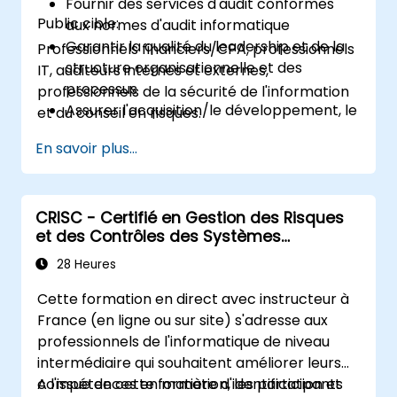
Fournir des services d'audit conformes
Public cible:
aux normes d'audit informatique
Garantir la qualité du leadership et de la
Professionnels financiers/CPA, professionnels
structure organisationnelle et des
IT, auditeurs internes et externes,
processus
professionnels de la sécurité de l'information
Assurer l'acquisition/le développement, le
et du conseil en risques.
test et la mise en œuvre des actifs
En savoir plus...
informatiques
Garantir les opérations informatiques, y
compris les services d'opérations et les
tiers
CRISC - Certifié en Gestion des Risques
et des Contrôles des Systèmes
Garantir les politiques, normes,
d'Information - 4 Jours
procédures et contrôles de sécurité de
28 Heures
l'organisation pour assurer la
Cette formation en direct avec instructeur à
confidentialité, l'intégrité et la disponibilité
France (en ligne ou sur site) s'adresse aux
des actifs informatiques.
professionnels de l'informatique de niveau
intermédiaire qui souhaitent améliorer leurs
compétences en matière d'identification et
A l'issue de cette formation, les participants