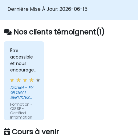
menaces.
Dernière Mise À Jour:
2026-06-15
Nos clients témoignent(1)
Être
accessible
et nous
encourager
à interagir
Daniel - EY
GLOBAL
SERVICES
(POLAND) SP
Formation -
Z O O
CISSP -
Certified
Information
Systems
Security
Cours à venir
Professional