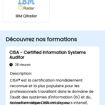
IBM QRadar
Découvrez nos formations
CISA - Certified Information Systems
Auditor
28 Heures
Description:
CISA® est la certification mondialement
reconnue et la plus populaire pour les
professionnels travaillant dans le domaine de
l'audit des systèmes d'information (IS) et du
conseil en risques informatiques.
Notre formation CISA est un cours intensif,