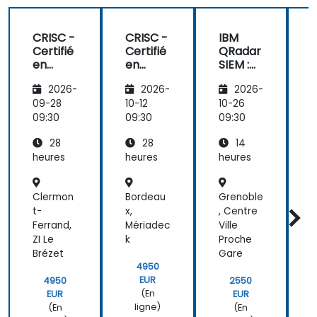
Traduction
automatique
CRISC -
CRISC -
IBM
Certifié
Certifié
QRadar
en
en
SIEM :
F
Gestion
Gestion
Du
2026-
2026-
2026-
des
des
débuta
Risques
Risques
nt à
s
09-28
10-12
10-26
1
et des
et des
l'expert
09:30
09:30
09:30
0
Contrôl
Contrôl
28
28
14
es des
es des
Systèm
Systèm
heures
heures
heures
h
es
es
d'Infor
d'Infor
Clermon
Bordeau
Grenoble
P
mation
mation
- 4
- 4
t-
x,
, Centre
Jours
Jours
Ferrand,
Mériadec
Ville
ZI Le
k
Proche
Brézet
Gare
4950
EUR
4950
2550
(En
EUR
EUR
ligne)
(En
(En