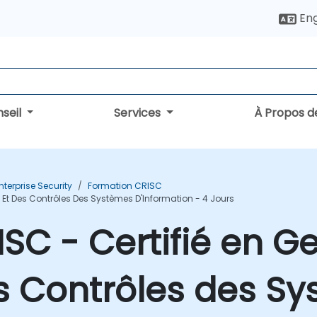
Eng
seil
Services
À Propos d
terprise Security
Formation CRISC
 Et Des Contrôles Des Systèmes D'Information - 4 Jours
SC - Certifié en G
s Contrôles des S