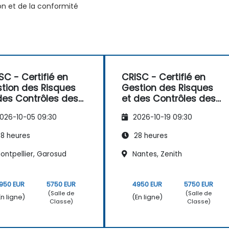
ion et de la conformité
SC - Certifié en
CRISC - Certifié en
tion des Risques
Gestion des Risques
des Contrôles des
et des Contrôles des
stèmes
Systèmes
026-10-05 09:30
2026-10-19 09:30
nformation - 4
d'Information - 4
rs
Jours
8 heures
28 heures
ontpellier, Garosud
Nantes, Zenith
950 EUR
5750 EUR
4950 EUR
5750 EUR
(Salle de
(Salle de
En ligne)
(En ligne)
Classe)
Classe)