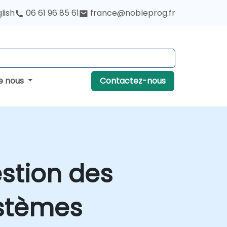
lish
06 61 96 85 61
france@nobleprog.fr
e nous
Contactez-nous
estion des
ystèmes