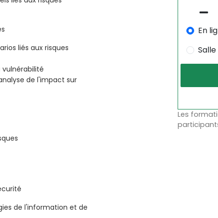
es
En li
rios liés aux risques
Salle
vulnérabilité
analyse de l'impact sur
Les formati
participant
isques
écurité
es de l'information et de