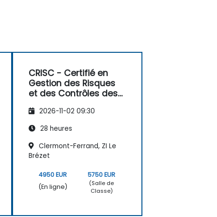
CRISC - Certifié en
Gestion des Risques
et des Contrôles des
Systèmes
2026-11-02 09:30
d'Information - 4
Jours
28 heures
Clermont-Ferrand, ZI Le
Brézet
4950 EUR
5750 EUR
(Salle de
(En ligne)
Classe)