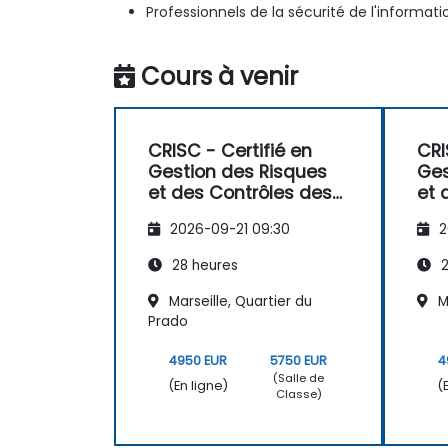
Professionnels de la sécurité de l'informat
Cours à venir
CRISC - Certifié en
CRI
Gestion des Risques
Ges
et des Contrôles des
et 
Systèmes
Sy
2026-09-21 09:30
2
d'Information - 4
d'I
Jours
Jou
28 heures
2
Marseille, Quartier du
M
Prado
4950 EUR
5750 EUR
4
(Salle de
(En ligne)
(
Classe)