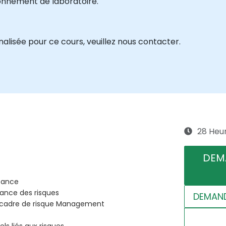
onnement de laboratoire.
isée pour ce cours, veuillez nous contacter.
28 Heu
DEM
tance
ance des risques
DEMAND
 cadre de risque Management
ls liés aux risques