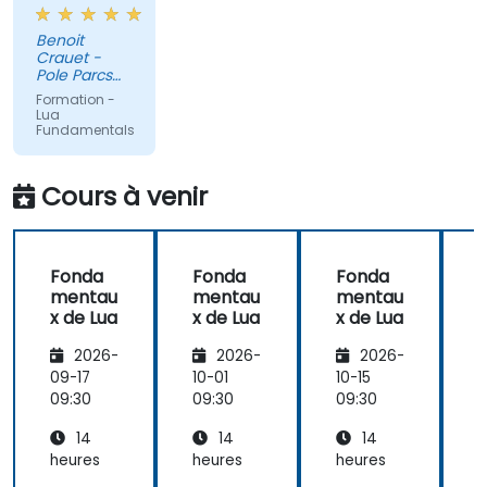
très
compact
Benoit
car très
Crauet -
court (2
Pole Parcs
jours), nous
Operations
Formation -
& Spectacle
sommes
Lua
Formation
Fundamentals
allés des
Operationnelle
bases
I
Disneyland(R)
jusqu'aux
Cours à venir
Paris
notions les
plus
poussées du
Fonda
Fonda
Fonda
Lua de
mentau
mentau
mentau
manière
x de Lua
x de Lua
x de Lua
x
simple.
2026-
2026-
2026-
09-17
10-01
10-15
1
09:30
09:30
09:30
0
14
14
14
heures
heures
heures
h