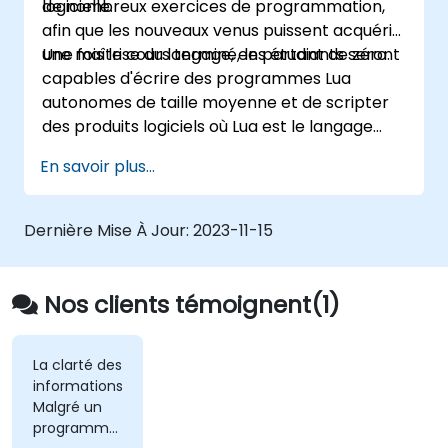
logicielle.
de nombreux exercices de programmation,
afin que les nouveaux venus puissent acquérir
une maîtrise du langage, en partant de zéro.
Une fois le cours terminé, les étudiants seront
capables d'écrire des programmes Lua
autonomes de taille moyenne et de scripter
des produits logiciels où Lua est le langage
intégré.
En savoir plus...
Dernière Mise À Jour:
2023-11-15
Nos clients témoignent(1)
La clarté des
informations.
Malgré un
programme