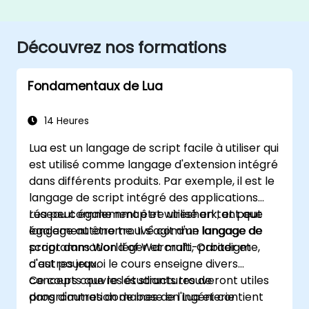
Découvrez nos formations
Fondamentaux de Lua
14 Heures
Lua est un langage de script facile à utiliser qui
est utilisé comme langage d'extension intégré
dans différents produits. Par exemple, il est le
langage de script intégré des applications
réseau comme nmap et wireshark, et peut
Lua peut également être utilisé en tant que
également être trouvé comme langage de
langage autonome. Il s'agit d'un langage de
script dans World of Warcraft, Orbiter et
programmation léger et multi-paradigme,
d'autres jeux.
c'est pourquoi le cours enseigne divers
concepts que les étudiants trouveront utiles
Ce cours couvre les structures de
dans d'autres domaines de l'ingénierie
programmation de base en Lua et contient