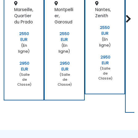
Marseille,
Montpelli
Nantes,
Quartier
er,
Zenith
t
du Prado
Garosud
F
2550
Z
EUR
2550
2550
B
(En
EUR
EUR
ligne)
(En
(En
ligne)
ligne)
2950
EUR
2950
2950
(Salle
EUR
EUR
de
(Salle
(Salle
Classe)
de
de
Classe)
Classe)