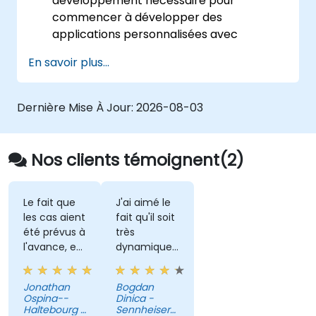
développement nécessaire pour
commencer à développer des
applications personnalisées avec
MicroStrategy.
En savoir plus...
Comprendre les fonctionnalités,
l'architecture et les concepts de
programmation de base de
Dernière Mise À Jour:
2026-08-03
MicroStrategy.
Apprendre à utiliser les API Web et les
SDK MicroStrategy pour personnaliser les
Nos clients témoignent(2)
applications analytiques.
Intégrer les fonctionnalités de
MicroStrategy dans les applications web
Le fait que
J'ai aimé le
les cas aient
fait qu'il soit
et mobiles.
été prévus à
très
Exécuter des commandes API RESTful
l'avance, et
dynamique
pour intégrer MicroStrategy à des
qu'ils
et s'adapte
applications externes.
mettent en
à nos
Obtenir des conseils sur la façon de
Jonathan
Bogdan
valeur la
besoins.
Ospina--
Dinica -
résoudre les problèmes de codage.
préparation
Haltebourg -
Sennheiser