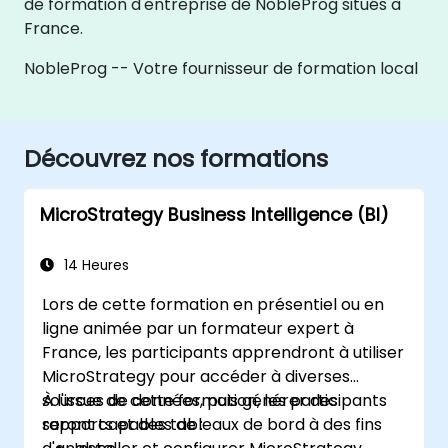
de formation d'entreprise de NobleProg situés à
France.
NobleProg -- Votre fournisseur de formation local
Découvrez nos formations
MicroStrategy Business Intelligence (BI)
14 Heures
Lors de cette formation en présentiel ou en
ligne animée par un formateur expert à
France, les participants apprendront à utiliser
MicroStrategy pour accéder à diverses
sources de données, puis générer des
À l'issue de cette formation, les participants
rapports et des tableaux de bord à des fins
seront capables de :