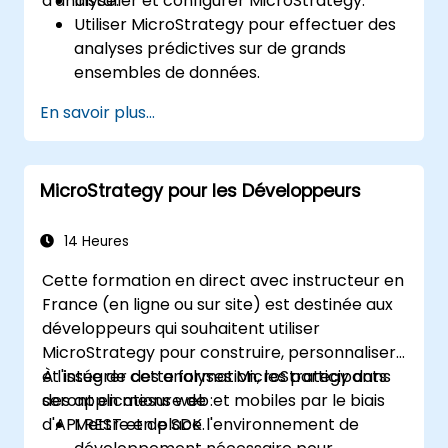
d'analyse.
Installer et configurer MicroStrategy.
Utiliser MicroStrategy pour effectuer des
analyses prédictives sur de grands
ensembles de données.
Accéder aux données provenant
En savoir plus...
d'entrepôts de données, de fichiers Excel
et d'Apache Hadoop, puis les analyser.
Créer des rapports et des tableaux de
MicroStrategy pour les Développeurs
bord élaborés.
14 Heures
Cette formation en direct avec instructeur en
France (en ligne ou sur site) est destinée aux
développeurs qui souhaitent utiliser
MicroStrategy pour construire, personnaliser
et intégrer des analyses MicroStrategy dans
À l'issue de cette formation, les participants
des applications web et mobiles par le biais
seront en mesure de :
d'API REST et de SDK.
Mettre en place l'environnement de