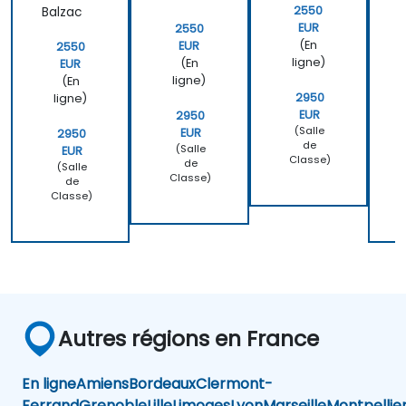
2550
Balzac
D
EUR
2550
(En
EUR
2550
ligne)
(En
EUR
ligne)
(En
2950
ligne)
EUR
2950
(Salle
EUR
2950
de
(Salle
EUR
Classe)
de
(Salle
Classe)
de
Classe)
Autres régions en France
En ligne
Amiens
Bordeaux
Clermont-
Ferrand
Grenoble
Lille
Limoges
Lyon
Marseille
Montpellie