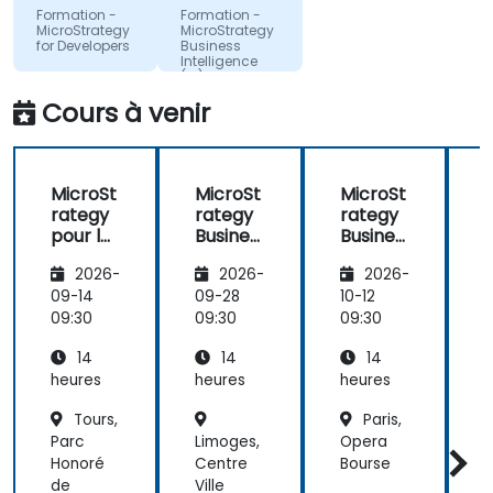
et la
CGI
Consumer
Formation -
Formation -
Electronics
compréhension
MicroStrategy
MicroStrategy
GmbH,
for Developers
Business
nécessaire
Brasov
Intelligence
pour mettre
Division
(BI)
en place les
Cours à venir
Traduction
données
automatique
MicroSt
MicroSt
MicroSt
rategy
rategy
rategy
pour les
Busines
Busines
Dévelo
s
s
s
2026-
2026-
2026-
ppeurs
Intellige
Intellige
I
nce (BI)
nce (BI)
n
09-14
09-28
10-12
1
09:30
09:30
09:30
0
14
14
14
heures
heures
heures
h
Tours,
Paris,
Parc
Limoges,
Opera
Honoré
Centre
Bourse
L
de
Ville
P