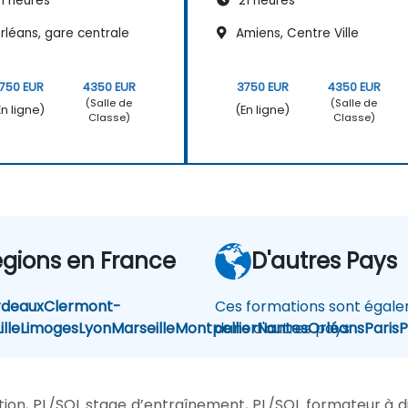
1 heures
21 heures
rléans, gare centrale
Amiens, Centre Ville
750 EUR
4350 EUR
3750 EUR
4350 EUR
(Salle de
(Salle de
En ligne)
(En ligne)
Classe)
Classe)
égions en France
D'autres Pays
rdeaux
Clermont-
Ces formations sont égale
ille
Limoges
Lyon
Marseille
Montpellier
dans d'autres pays
Nantes
Orléans
Paris
P
ion, PL/SQL stage d’entraînement, PL/SQL formateur à di