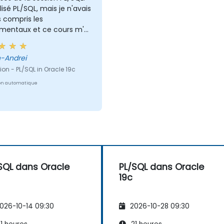
ilisé PL/SQL, mais je n'avais
 compris les
mentaux et ce cours m'a
oup aidé à comprendre
e
quêtes PL/SQL.
n-Andrei
on - PL/SQL in Oracle 19c
on automatique
SQL dans Oracle
PL/SQL dans Oracle
19c
026-10-14 09:30
2026-10-28 09:30