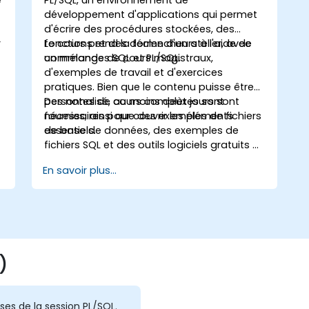
développement d'applications qui permet
d'écrire des procédures stockées, des
r
fonctions et des déclencheurs à l'aide de
Le cours prend la forme d'un atelier, avec
commandes SQL et PL/SQL.
un mélange de cours magistraux,
d'exemples de travail et d'exercices
pratiques. Bien que le contenu puisse être
personnalisé, au moins deux jours sont
Des notes de cours complètes sont
nécessaires pour couvrir les éléments
fournies, ainsi que des exemples de fichiers
essentiels.
de base de données, des exemples de
fichiers SQL et des outils logiciels gratuits à
utiliser pour accéder à une base de
En savoir plus...
données ORACLE.
)
ses de la session PL/SQL.