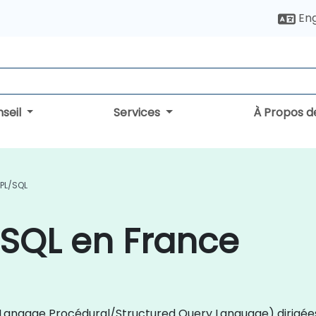
Eng
seil
Services
À Propos d
PL/SQL
/SQL en France
QL (Langage Procédural/Structured Query Language) dirigé