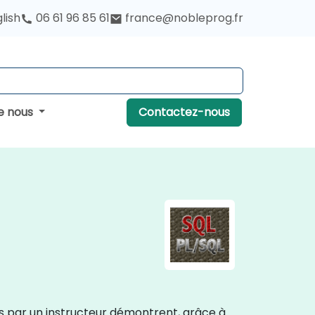
lish
06 61 96 85 61
france@nobleprog.fr
e nous
Contactez-nous
es par un instructeur démontrent, grâce à