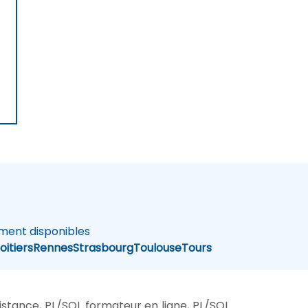
ment disponibles
oitiers
Rennes
Strasbourg
Toulouse
Tours
stance, PL/SQL formateur en ligne, PL/SQL