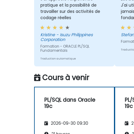
Développer et gérer des déclencheurs
pratique et la possibilité de
J'ai ut
pour automatiser et appliquer des
travailler sur des activités de
jamais
règles métier.
codage réelles
fonda
Créer et utiliser des packages PL/SQL
beauc
pour encapsuler et modulariser le cod
les re
Kristine - Isuzu Philippines
Stefa
en vue de sa réutilisation et de sa
Corporation
maintenance.
Formati
Formation - ORACLE PL/SQL
Fundamentals
Traducti
Traduction automatique
Cours à venir
PL/SQL dans Oracle
PL/
19c
19c
2026-09-30 09:30
2