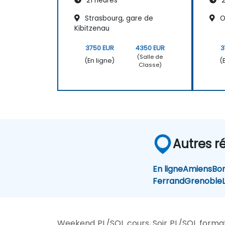
21 heures
2
Strasbourg, gare de
O
Kibitzenau
3750 EUR
4350 EUR
3
(Salle de
(En ligne)
(
Classe)
Autres r
En ligne
Amiens
Bo
Ferrand
Grenoble
L
Weekend PL/SQL cours, Soir PL/SQL format