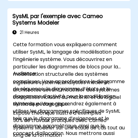
pratiques en MBSE.
SysML par l'exemple avec Cameo
Systems Modeler
21 Heures
Cette formation vous expliquera comment
utiliser SysML, le langage de modélisation pour
l’ingénierie système. Vous découvrirez en
particulier les diagrammes de blocs pour la
Audience :
modélisation structurelle des systèmes
complexes. Vous approfondirez le diagramme
Ingénieurs système, analystes métier et
de séquence, le diagramme d’états et le
architectes devant modéliser des systèmes
diagramme d’activité pour la modélisation
complexes incluant du matériel et du logiciel
dynamique. Vous apprendrez également à
Méthode pédagogique :
utiliser les diagrammes spécifiques de SysML
Exposé théorique illustré d’exemples
tels que le diagramme d’exigences et le
50% de travaux pratiques avec Cameo
diagramme paramétrique, ainsi que le
Systems Modeler sur une étude de cas tout au
concept d’allocation. Nous mettrons aussi
long de la formation