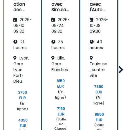
ation
avec
avec
t
des
des
Simulati
l'Autom
participants.
systèm
on
atisatio
2026-
2026-
2026-
es avec
Avancé
n
SysML
e
09-10
09-24
10-08
1
et
09:30
09:30
09:30
0
Enterpr
21
35
40
ise
Archite
heures
heures
heures
h
ct (EA)
Lyon,
Lille,
Gare
Gare
Toulouse
M
Lyon
Flandres
, centre
Q
Part-
ville
d
6150
Dieu
EUR
7350
(En
EUR
3750
ligne)
(En
EUR
ligne)
(En
7150
ligne)
EUR
8550
(Salle
EUR
4350
de
(Salle
EUR
Classe)
de