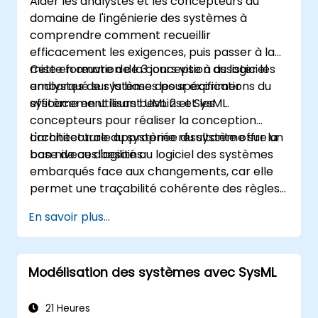
Aider les analystes et les concepteurs du
MagicDraw.​
domaine de l'ingénierie des systèmes à
comprendre comment recueillir
efficacement les exigences, puis passer à la
mise en œuvre de la conception du logiciel
Cette formation de 3 jours vise à assister les
embarqué sur la base des spécifications du
analystes de systèmes pour exprimer
système en utilisant UML 2 et SysML.
efficacement leurs besoins et les
concepteurs pour réaliser la conception
architecturale appropriée du système sur la
L'architecture du système résultante offre un
base de ces besoins.
bon niveau d'agilité au logiciel des systèmes
embarqués face aux changements, car elle
permet une traçabilité cohérente des règles
métier encapsulées dans les fonctions du
En savoir plus...
système et celles des choix d'utilisation (cas
d'utilisation) des utilisateurs finaux vers le
niveau de mise en œuvre logicielle.
Modélisation des systèmes avec SysML
21 Heures