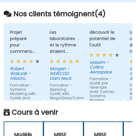
Nos clients témoignent(4)
Projet
Les
découvrir le
La
préparé
laboratoires
potentiel de
cor
pour
et le rythme
l'outil
di
commencer
étaient
not
à travailler
excellents
de 
wassim -
dès le début
da
Collins
Robert
Morgan -
Gab
sans perdre
ex
Aerospace
Walczak -
NSWCDD
Gut
de temps à
Hitachi
Dam Neck
AR
Formation -
configurer
Energy
S.r.l
SysML par
Formation -
Formation -
For
l'exemple
des fichiers
Systems
Applying
Sy
avec Cameo
Modeling with
SysML with
Mod
inutiles pour
Systems
SysML and
MagicDraw/Cameo
Sy
Modeler
les
Enterprise
Architect (EA)
Traduction
Trad
exercices.
Cours à venir
automatique
aut
Disposition à
Traduction
répondre à
automatique
toutes les
Modélis
MBSE
MBSE
questions