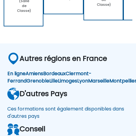
(Salle
Classe)
de
Classe)
Autres régions en France
En ligne
Amiens
Bordeaux
Clermont-
Ferrand
Grenoble
Lille
Limoges
Lyon
Marseille
Montpellie
D'autres Pays
Ces formations sont également disponibles dans
d'autres pays
Conseil