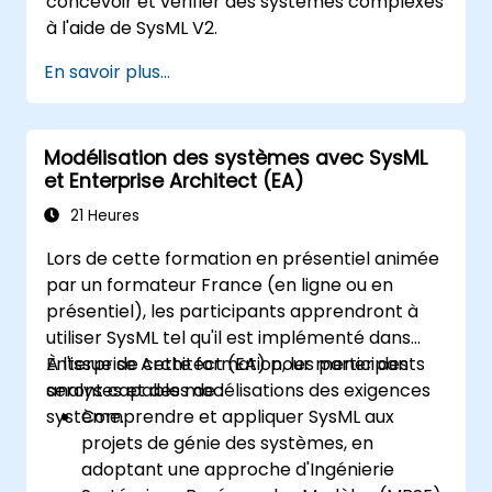
concevoir et vérifier des systèmes complexes
à l'aide de SysML V2.
En savoir plus...
Modélisation des systèmes avec SysML
et Enterprise Architect (EA)
21 Heures
Lors de cette formation en présentiel animée
par un formateur France (en ligne ou en
présentiel), les participants apprendront à
utiliser SysML tel qu'il est implémenté dans
Enterprise Architect (EA) pour mener des
À l'issue de cette formation, les participants
analyses et des modélisations des exigences
seront capables de :
système.
Comprendre et appliquer SysML aux
projets de génie des systèmes, en
adoptant une approche d'Ingénierie