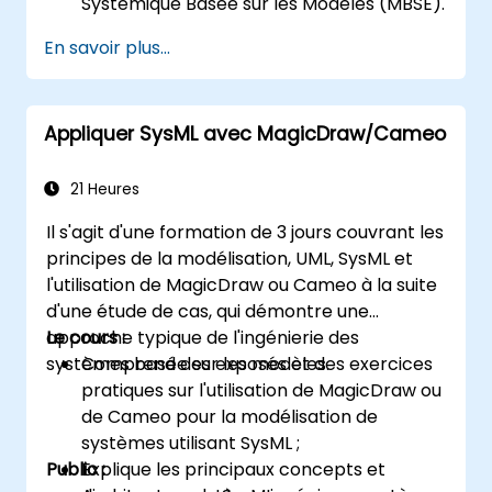
Systémique Basée sur les Modèles (MBSE).
Identifier les exigences système à partir
En savoir plus...
de modèles de cas d'utilisation.
Concevoir et analyser l'architecture
système.
Appliquer SysML avec MagicDraw/Cameo
21 Heures
Il s'agit d'une formation de 3 jours couvrant les
principes de la modélisation, UML, SysML et
l'utilisation de MagicDraw ou Cameo à la suite
d'une étude de cas, qui démontre une
approche typique de l'ingénierie des
Le cours :
systèmes basée sur les modèles.
Comprend des exposés et des exercices
pratiques sur l'utilisation de MagicDraw ou
de Cameo pour la modélisation de
systèmes utilisant SysML ;
Public :
Explique les principaux concepts et