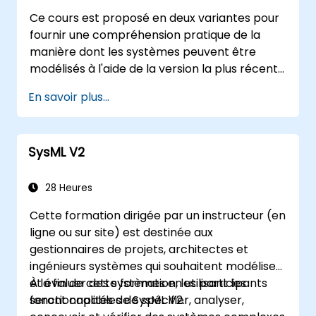
Ce cours est proposé en deux variantes pour
fournir une compréhension pratique de la
manière dont les systèmes peuvent être
modélisés à l'aide de la version la plus récente
de la spécification SysML (Systems Modelling
En savoir plus...
Language) de l'OMG. La notation et les
sémantiques sous-jacentes de SysML sont
expliquées de manière à permettre aux
SysML V2
étudiants d'appliquer ce qu'ils apprennent à
toute méthode ou outil de modélisation de
systèmes approprié.
28 Heures
Cette formation dirigée par un instructeur (en
ligne ou sur site) est destinée aux
gestionnaires de projets, architectes et
ingénieurs systèmes qui souhaitent modéliser
et évaluer des systèmes en utilisant les
À la fin de cette formation, les participants
fonctionnalités de SysML V2.
seront capables de spécifier, analyser,