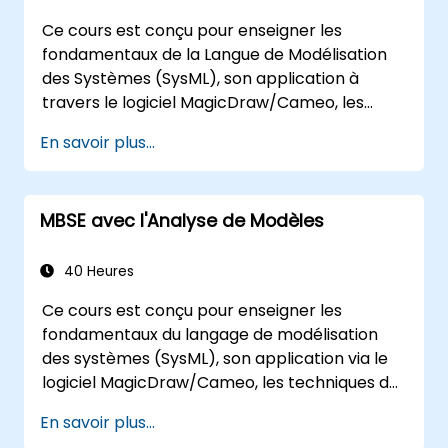
l'intérieur de MagicDraw et leurs applications.
Ce cours est conçu pour enseigner les
fondamentaux de la Langue de Modélisation
des Systèmes (SysML), son application à
travers le logiciel MagicDraw/Cameo, les
techniques de simulation de base en MBSE et
En savoir plus...
les meilleures pratiques du MBSE. Cette
formation a également pour but de fournir
aux professionnels un contexte derrière la
MBSE avec l'Analyse de Modèles
simulation d'architecture, une introduction au
plugin Simulation Toolkit, la simulation de
différents types de diagrammes et comment
40 Heures
lier les simulations de diagrammes pour
Ce cours est conçu pour enseigner les
automatiser l'architecture.
fondamentaux du langage de modélisation
des systèmes (SysML), son application via le
logiciel MagicDraw/Cameo, les techniques de
simulation basiques en MBSE et les meilleures
En savoir plus...
pratiques en MBSE. Cette formation aborde