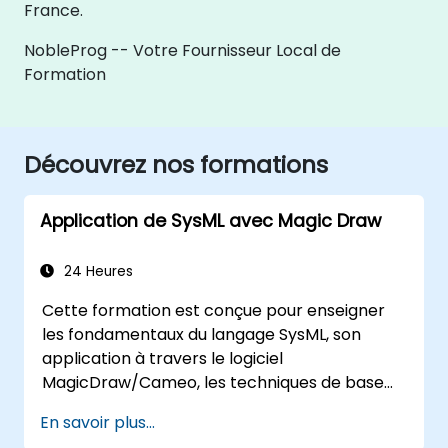
France.
NobleProg -- Votre Fournisseur Local de
Formation
Découvrez nos formations
Application de SysML avec Magic Draw
24 Heures
Cette formation est conçue pour enseigner
les fondamentaux du langage SysML, son
application à travers le logiciel
MagicDraw/Cameo, les techniques de base
de simulation de l'Ingénierie des Systèmes par
En savoir plus...
Modélisation (MBSE) et les meilleures