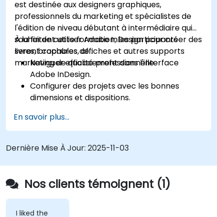
est destinée aux designers graphiques,
professionnels du marketing et spécialistes de
l'édition de niveau débutant à intermédiaire qui
souhaitent utiliser Adobe InDesign pour créer des
À la fin de cette formation, les participants
livres, brochures, affiches et autres supports
seront capables de :
marketing de qualité professionnelle.
Naviguer efficacement dans l'interface
Adobe InDesign.
Configurer des projets avec les bonnes
dimensions et dispositions.
Travailler avec du texte, des images et des
En savoir plus...
graphiques pour créer des designs
convaincants.
Utiliser des styles, des modèles et des
Dernière Mise À Jour:
2025-11-03
palettes de couleurs pour la cohérence et
l'efficacité.
Préparer les fichiers pour l'impression
Nos clients témoignent (1)
professionnelle ou la publication numérique.
I liked the