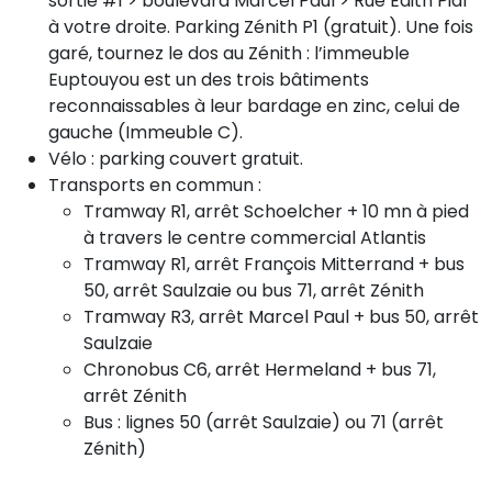
sortie #1 > boulevard Marcel Paul > Rue Edith Piaf
à votre droite. Parking Zénith P1 (gratuit). Une fois
garé, tournez le dos au Zénith : l’immeuble
Euptouyou est un des trois bâtiments
reconnaissables à leur bardage en zinc, celui de
gauche (Immeuble C).
Vélo : parking couvert gratuit.
Transports en commun :
Tramway R1, arrêt Schoelcher + 10 mn à pied
à travers le centre commercial Atlantis
Tramway R1, arrêt François Mitterrand + bus
50, arrêt Saulzaie ou bus 71, arrêt Zénith
Tramway R3, arrêt Marcel Paul + bus 50, arrêt
Saulzaie
Chronobus C6, arrêt Hermeland + bus 71,
arrêt Zénith
Bus : lignes 50 (arrêt Saulzaie) ou 71 (arrêt
Zénith)