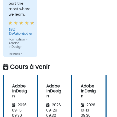
part the
most where
we learn
how to
create
Eva
objects.
Delafontaine
Formation -
Adobe
InDesign
Traduction
automatique
Cours à venir
Adobe
Adobe
Adobe
InDesig
InDesig
InDesig
n
n
n
2026-
2026-
2026-
09-15
09-29
10-13
1
09:30
09:30
09:30
0