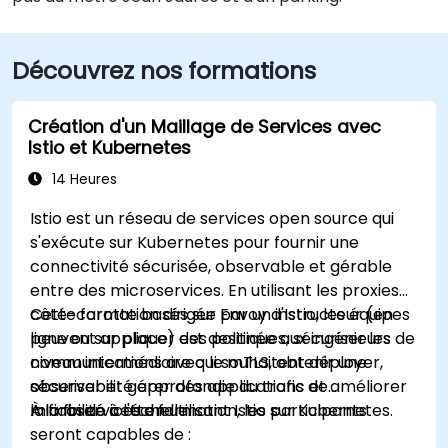
Découvrez nos formations
Création d'un Maillage de Services avec
Istio et Kubernetes
14 Heures
Istio est un réseau de services open source qui
s'exécute sur Kubernetes pour fournir une
connectivité sécurisée, observable et gérable
entre des microservices. En utilisant les proxies
côté-carotte basés sur Envoy d'Istio, les équipes
Cette formation dirigée par un instructeur (en
peuvent appliquer des politiques, sécuriser les
ligne ou sur place) est destinée aux ingénieurs de
communications avec le mTLS, obtenir une
niveau intermédiaire qui souhaitent déployer,
observabilité approfondie du trafic et améliorer
sécuriser et gérer des applications de
la fiabilité à l'échelle.
microservices en utilisant Istio sur Kubernetes.
À la fin de cette formation, les participants
seront capables de :