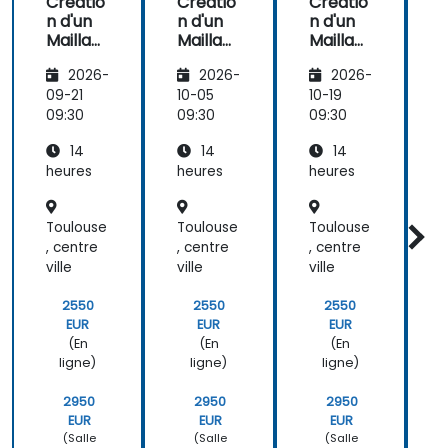
Créatio
Créatio
Créatio
n d'un
n d'un
n d'un
n
Maillag
Maillag
Maillag
M
e de
e de
e de
2026-
2026-
2026-
Service
Service
Service
s avec
s avec
s avec
09-21
10-05
10-19
1
Istio et
Istio et
Istio et
I
09:30
09:30
09:30
0
Kubern
Kubern
Kubern
14
14
14
etes
etes
etes
heures
heures
heures
h
Toulouse
Toulouse
Toulouse
T
, centre
, centre
, centre
,
ville
ville
ville
v
2550
2550
2550
EUR
EUR
EUR
(En
(En
(En
ligne)
ligne)
ligne)
2950
2950
2950
EUR
EUR
EUR
(Salle
(Salle
(Salle