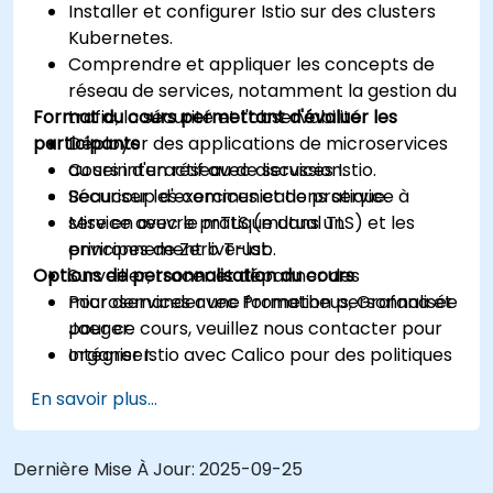
Installer et configurer Istio sur des clusters
Kubernetes.
Comprendre et appliquer les concepts de
réseau de services, notamment la gestion du
Format du cours permettant d'évaluer les
trafic, la sécurité et l'observabilité.
participants
Déployer des applications de microservices
au sein d'un réseau de services Istio.
Cours interactif avec discussion.
Sécuriser les communications service à
Beaucoup d'exercices et de pratique.
service avec le mTLS (mutual TLS) et les
Mise en œuvre pratique dans un
principes de Zero Trust.
environnement live-lab.
Options de personnalisation du cours
Surveiller, tracer et dépanner des
microservices avec Prometheus, Grafana et
Pour demander une formation personnalisée
Jaeger.
pour ce cours, veuillez nous contacter pour
Intégrer Istio avec Calico pour des politiques
organiser.
de réseau avancées et la sécurité.
En savoir plus...
Dernière Mise À Jour:
2025-09-25