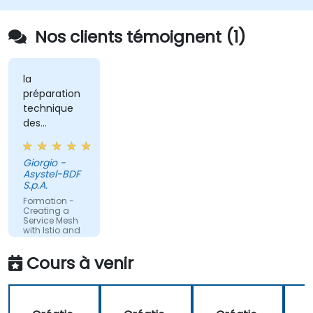
Nos clients témoignent (1)
la
préparation
technique
des
enseignants
Giorgio -
Asystel-BDF
S.p.A.
Formation -
Creating a
Service Mesh
with Istio and
Kubernetes
Cours à venir
Traduction
automatique