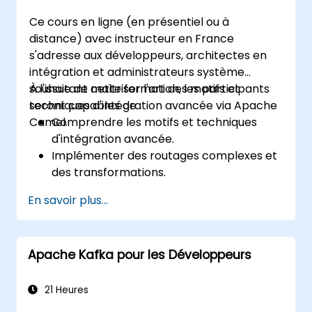
Ce cours en ligne (en présentiel ou à
distance) avec instructeur en France
s'adresse aux développeurs, architectes en
intégration et administrateurs système
souhaitant maîtriser l'art des motifs et
À l'issue de cette formation, les participants
techniques d'intégration avancée via Apache
seront capables de :
Camel.
Comprendre les motifs et techniques
d'intégration avancée.
Implémenter des routages complexes et
des transformations.
Optimiser les performances et
En savoir plus...
l'évolutivité.
Gérer les erreurs et les exceptions dans
des scénarios d'intégration complexes.
Apache Kafka pour les Développeurs
Intégrer Apache Camel avec diverses
technologies et plateformes.
21 Heures