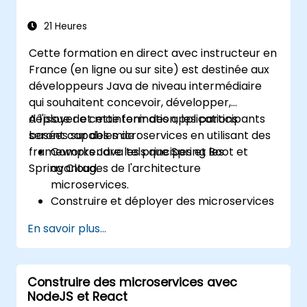
Appliquer les meilleures pratiques en
matière de sécurité et de conformité
21 Heures
dans un environnement Kubernetes.
Cette formation en direct avec instructeur en
France (en ligne ou sur site) est destinée aux
développeurs Java de niveau intermédiaire
qui souhaitent concevoir, développer,
déployer et maintenir des applications
A l'issue de cette formation, les participants
basées sur des microservices en utilisant des
seront capables de :
frameworks Java tels que Spring Boot et
Comprendre les principes et les
Spring Cloud.
avantages de l'architecture
microservices.
Construire et déployer des microservices
en utilisant Java et Spring Boot.
En savoir plus...
Mettre en œuvre la découverte de
services, la gestion de la configuration et
les passerelles API.
Construire des microservices avec
Sécuriser, surveiller et mettre à l'échelle
NodeJS et React
les microservices de manière efficace.