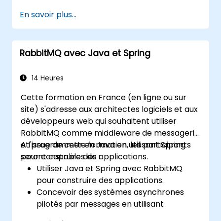
concepts fondamentaux des protocoles
En savoir plus...
AMQP, les stratégies de routage des
messages, la mise en place de clusters et les
configurations à haute disponibilité. Il guide les
RabbitMQ avec Java et Spring
participants à travers l'administration des
files d'attente, la configuration de charges de
travail en miroir, la mise en œuvre d'une
14 Heures
bascule équilibrée de la charge et la
Cette formation en France (en ligne ou sur
sécurisation des échangeurs, ainsi que
site) s'adresse aux architectes logiciels et aux
l'intégration avec l'API REST et les plugins de
développeurs web qui souhaitent utiliser
gestion. Il renforce la confiance dans le
RabbitMQ comme middleware de messagerie
déploiement d'infrastructures de messagerie
et programmer en Java en utilisant Spring
A l'issue de cette formation, les participants
de niveau production sous Linux.
pour construire des applications.
seront capables de :
Utiliser Java et Spring avec RabbitMQ
pour construire des applications.
Concevoir des systèmes asynchrones
pilotés par messages en utilisant
RabbitMQ.