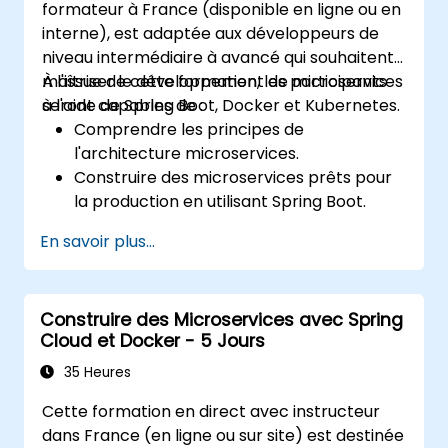
formateur à France (disponible en ligne ou en
interne), est adaptée aux développeurs de
niveau intermédiaire à avancé qui souhaitent
maîtriser le développement de microservices
À l'issue de cette formation, les participants
à l'aide de Spring Boot, Docker et Kubernetes.
seront capables de :
Comprendre les principes de
l'architecture microservices.
Construire des microservices prêts pour
la production en utilisant Spring Boot.
Comprendre le rôle crucial de Docker
En savoir plus...
dans la conteneurisation des
microservices.
Configurer des clusters Kubernetes pour
Construire des Microservices avec Spring
déployer et orchestrer des
Cloud et Docker - 5 Jours
microservices.
35 Heures
Cette formation en direct avec instructeur
dans France (en ligne ou sur site) est destinée