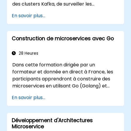
des clusters Kafka, de surveiller les
performances et la fiabilité, et de résoudre
En savoir plus...
les problèmes courants en production.
Construction de microservices avec Go
28 Heures
Dans cette formation dirigée par un
formateur et donnée en direct à France, les
participants apprendront à construire des
microservices en utilisant Go (Golang) et
Spring Cloud.
En savoir plus...
Développement d'Architectures
Microservice