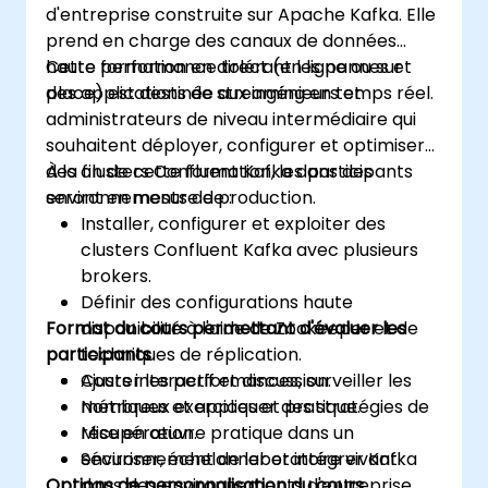
d'entreprise construite sur Apache Kafka. Elle
prend en charge des canaux de données
haute performance tolérant les pannes et
Cette formation en direct (en ligne ou sur
des applications de streaming en temps réel.
place) est destinée aux ingénieurs et
administrateurs de niveau intermédiaire qui
souhaitent déployer, configurer et optimiser
des clusters Confluent Kafka dans des
À la fin de cette formation, les participants
environnements de production.
seront en mesure de :
Installer, configurer et exploiter des
clusters Confluent Kafka avec plusieurs
brokers.
Définir des configurations haute
Format du cours permettant d'évaluer les
disponibilité à l'aide de Zookeeper et de
participants
techniques de réplication.
Ajuster les performances, surveiller les
Cours interactif et discussion.
métriques et appliquer des stratégies de
Nombreux exercices et pratique.
récupération.
Mise en œuvre pratique dans un
Sécuriser, échelonner et intégrer Kafka
environnement de laboratoire vivant.
Options de personnalisation du cours
dans des environnements d'entreprise.