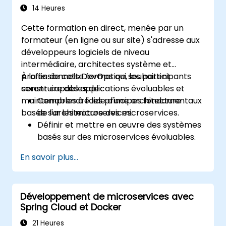
14 Heures
Cette formation en direct, menée par un
formateur (en ligne ou sur site) s'adresse aux
développeurs logiciels de niveau
intermédiaire, architectes système et
professionnels DevOps qui souhaitent
À la fin de cette formation, les participants
construire des applications évoluables et
seront capables de :
maintenables à l'aide d'une architecture
Comprendre les principes fondamentaux
basée sur les microservices.
de l'architecture des microservices.
Définir et mettre en œuvre des systèmes
basés sur des microservices évoluables.
Appliquer des modèles de conception et
En savoir plus...
les meilleures pratiques pour les
microservices.
Mettre en œuvre des approches
Développement de microservices avec
orientées événements telles que CQRS et
Spring Cloud et Docker
l'event sourcing.
Aborder les défis liés à l'exploitation du
21 Heures