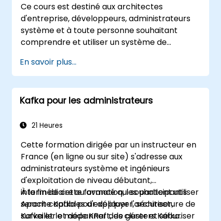
Ce cours est destiné aux architectes
d'entreprise, développeurs, administrateurs
système et à toute personne souhaitant
comprendre et utiliser un système de
messagerie distribué à haut débit. Si vous avez
En savoir plus...
des exigences plus spécifiques (par exemple,
uniquement la partie administration
système), ce cours peut être adapté pour
Kafka pour les administrateurs
mieux répondre à vos besoins.
21 Heures
Cette formation dirigée par un instructeur en
France (en ligne ou sur site) s'adresse aux
administrateurs système et ingénieurs
d'exploitation de niveau débutant,
intermédiaire ou avancé qui souhaitent utiliser
À la fin de cette formation, les participants
Apache Kafka pour déployer, sécuriser,
seront capables d'expliquer l'architecture de
surveiller et dépanner des clusters Kafka.
Kafka et le mode KRaft, de gérer et sécuriser