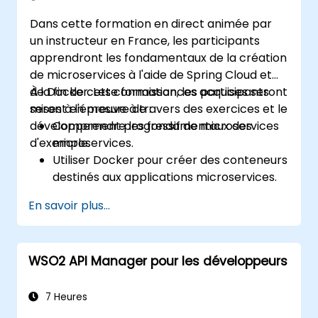
système et à la mise en œuvre des
Dans cette formation en direct animée par
microservices.
un instructeur en France, les participants
apprendront les fondamentaux de la création
de microservices à l'aide de Spring Cloud et
de Docker. Les connaissances acquises seront
À la fin de cette formation, les participants
mises à l'épreuve à travers des exercices et le
seront en mesure de :
développement progressif de microservices
Comprendre les fondamentaux des
d'exemple.
microservices.
Utiliser Docker pour créer des conteneurs
destinés aux applications microservices.
Créer et déployer des microservices
En savoir plus...
conteneurisés en utilisant Spring Cloud et
Docker.
Intégrer des microservices avec des
WSO2 API Manager pour les développeurs
services de découverte et la passerelle
API Spring Cloud.
Utiliser Docker Compose pour des tests
7 Heures
d'intégration de bout en bout.