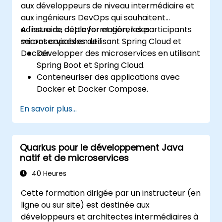
aux développeurs de niveau intermédiaire et
aux ingénieurs DevOps qui souhaitent
construire, déployer et gérer des
A l'issue de cette formation, les participants
microservices en utilisant Spring Cloud et
seront capables de :
Docker.
Développer des microservices en utilisant
Spring Boot et Spring Cloud.
Conteneuriser des applications avec
Docker et Docker Compose.
Mettre en œuvre la découverte de
En savoir plus...
services, les passerelles API et la
communication inter-services.
Surveiller et sécuriser les microservices
Quarkus pour le développement Java
dans les environnements de production.
natif et de microservices
Déployer et orchestrer des microservices
à l'aide de Kubernetes.
40 Heures
Cette formation dirigée par un instructeur (en
ligne ou sur site) est destinée aux
développeurs et architectes intermédiaires à