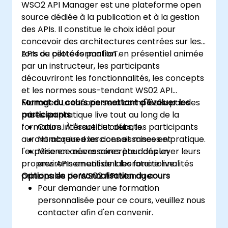
WSO2 API Manager est une plateforme open
source dédiée à la publication et à la gestion
des APIs. Il constitue le choix idéal pour
concevoir des architectures centrées sur les
APIs ou pilotées par l'IoT.
Lors de cette formation en présentiel animée
par un instructeur, les participants
découvriront les fonctionnalités, les concepts
et les normes sous-tendant WS02 API
Manager. La théorie sera complétée par des
Format du cours permettant d'évaluer les
mises en pratique live tout au long de la
participants
formation. À l'issue du cours, les participants
Cours interactif et débats.
auront acquired les connaissances et
Nombreux exercices et mises en pratique.
l'expérience nécessaires pour déployer leurs
Mise en œuvre concrète dans un
propres APIs en utilisant les fonctionnalités
environnement de laboratoire live.
principales de WS02 API Manager.
Options de personnalisation du cours
Pour demander une formation
personnalisée pour ce cours, veuillez nous
contacter afin d'en convenir.