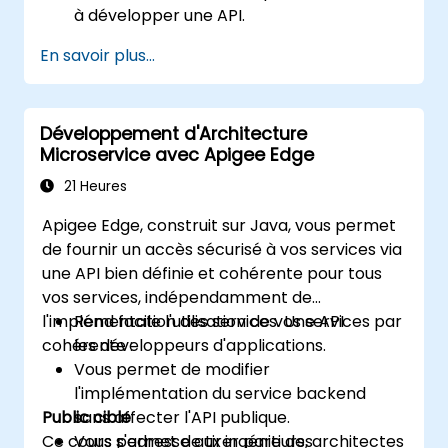
à développer une API.
Comprendre et mettre en œuvre les
En savoir plus...
outils disponibles dans Apigee Edge.
Construire et déployer une API sur Google
Cloud.
Développement d'Architecture
Surveiller et déboguer les erreurs de l'API.
Microservice avec Apigee Edge
Exploiter les solutions d'analyse et
d'apprentissage automatique de Google
21 Heures
Cloud pour rendre les API plus
Apigee Edge, construit sur Java, vous permet
intelligentes.
de fournir un accès sécurisé à vos services via
une API bien définie et cohérente pour tous
vos services, indépendamment de
l'implémentation des services. Une API
Rend facile l'utilisation de vos services par
cohérente :
les développeurs d'applications.
Vous permet de modifier
l'implémentation du service backend
Public cible
sans affecter l'API publique.
Ce cours s'adresse aux ingénieurs, architectes
Vous permet de tirer parti des