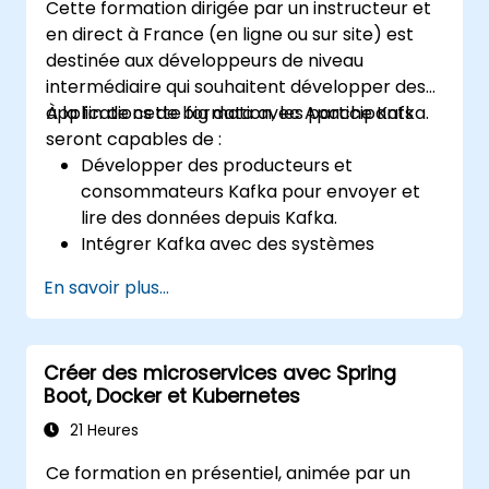
Cette formation dirigée par un instructeur et
en direct à France (en ligne ou sur site) est
destinée aux développeurs de niveau
intermédiaire qui souhaitent développer des
applications de big data avec Apache Kafka.
À la fin de cette formation, les participants
seront capables de :
Développer des producteurs et
consommateurs Kafka pour envoyer et
lire des données depuis Kafka.
Intégrer Kafka avec des systèmes
externes en utilisant Kafka Connect.
En savoir plus...
Écrire des applications de streaming avec
Kafka Streams & ksqlDB.
Intégrer une application cliente Kafka
Créer des microservices avec Spring
avec Confluent Cloud pour des
Boot, Docker et Kubernetes
déploiements Kafka basés sur le cloud.
Acquérir une expérience pratique grâce à
21 Heures
des exercices pratiques et des cas
Ce formation en présentiel, animée par un
d'usage réels.