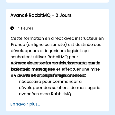
mise en file d'attente de messages.
Configurer et utiliser RabbitMQ en tant
Avancé RabbitMQ - 2 Jours
que courtier pour traiter les messages
asynchrones et synchrones pour les
applications .Net d'entreprise du monde
14 Heures
réel.
Cette formation en direct avec instructeur en
France (en ligne ou sur site) est destinée aux
développeurs et ingénieurs logiciels qui
souhaitent utiliser RabbitMQ pour
communiquer entre les microservices par le
À l'issue de cette formation, les participants
biais de la messagerie et effectuer une mise
seront en mesure de :
en œuvre et un dépannage avancés.
Mettre en place l'environnement
nécessaire pour commencer à
développer des solutions de messagerie
avancées avec RabbitMQ.
Comprendre comment concevoir une
En savoir plus...
architecture distribuée de microservices
avec RabbitMQ.