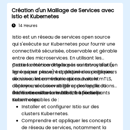
Apprendre à mettre en œuvre une
Création d'un Maillage de Services avec
configuration avancée, la sécurité, le
Istio et Kubernetes
réseau, la haute disponibilité et la
réplication.
14 Heures
Connaître les problèmes courants
Istio est un réseau de services open source
rencontrés dans les installations
qui s'exécute sur Kubernetes pour fournir une
RabbitMQ et savoir comment les
connectivité sécurisée, observable et gérable
résoudre.
entre des microservices. En utilisant les
Apprendre l'optimisation de la mémoire,
proxies côté-carotte basés sur Envoy d'Istio,
Cette formation dirigée par un instructeur (en
le contrôle de flux et le réglage avancé
les équipes peuvent appliquer des politiques,
ligne ou sur place) est destinée aux ingénieurs
des performances.
sécuriser les communications avec le mTLS,
de niveau intermédiaire qui souhaitent
Appliquer des techniques de dépannage
obtenir une observabilité approfondie du
déployer, sécuriser et gérer des applications
avancées.
trafic et améliorer la fiabilité à l'échelle.
de microservices en utilisant Istio sur
À la fin de cette formation, les participants
Kubernetes.
seront capables de :
Installer et configurer Istio sur des
clusters Kubernetes.
Comprendre et appliquer les concepts
de réseau de services, notamment la