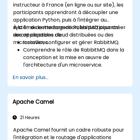
instructeur à France (en ligne ou sur site), les
participants apprendront à découpler une
application Python, puis à l'intégrer au
système de messagerie RabbitMQ pour créer
À la fin de cette formation, les participants
des applications cloud distribuées ou des
seront capables de :
microservices.
Installer, configurer et gérer RabbitMQ.
Comprendre le rôle de RabbitMQ dans la
conception et la mise en œuvre de
l'architecture d'un microservice.
Comprendre comment RabbitMQ se
En savoir plus...
compare à d'autres architectures de file
d'attente de messages.
Configurer et utiliser RabbitMQ en tant
Apache Camel
que courtier pour traiter les messages
asynchrones et synchrones pour les
applications Python du monde réel.
21 Heures
Apache Camel fournit un cadre robuste pour
l'intégration et le routage d'applications