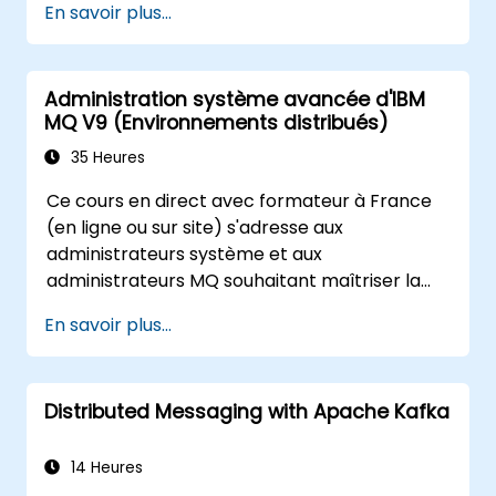
En savoir plus...
pour l'évolutivité, la maintenabilité et
l'excellence opérationnelle.
Administration système avancée d'IBM
MQ V9 (Environnements distribués)
35 Heures
Ce cours en direct avec formateur à France
(en ligne ou sur site) s'adresse aux
administrateurs système et aux
administrateurs MQ souhaitant maîtriser la
configuration avancée, la sécurité, le
En savoir plus...
clustering, la haute disponibilité et le
dépannage d'IBM MQ 9.4 dans les
déploiements distribués.
Distributed Messaging with Apache Kafka
14 Heures