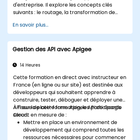
d'entreprise. Il explore les concepts clés
suivants : le routage, la transformation de
messages, les stratégies de gestion des
En savoir plus...
erreurs, les connecteurs de composants, les
modèles d'intégration d'entreprise (EIP) et la
gestion des transactions. Il guide les
Gestion des API avec Apigee
développeurs dans la configuration pratique
des définitions de routes, le câblage des
beans, le contrôle de la concurrence et les
14 Heures
techniques de surveillance. Il permet aux
Cette formation en direct avec instructeur en
professionnels de concevoir des couches de
France (en ligne ou sur site) est destinée aux
communication fiables pour les
développeurs qui souhaitent apprendre à
microservices, simplifiant ainsi les flux de
construire, tester, déboguer et déployer une
données.
API sur la plate-forme Apigee API de Google
À l'issue de cette formation, les participants
Cloud.
seront en mesure de :
Mettre en place un environnement de
développement qui comprend toutes les
ressources nécessaires pour commencer