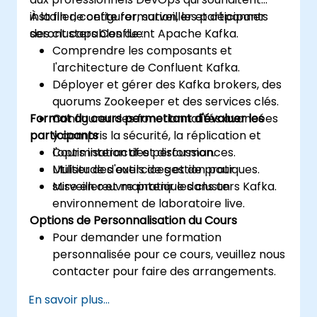
installer, configurer, surveiller et dépanner
À la fin de cette formation, les participants
des clusters Confluent Apache Kafka.
seront capables de :
Comprendre les composants et
l'architecture de Confluent Kafka.
Déployer et gérer des Kafka brokers, des
quorums Zookeeper et des services clés.
Format du cours permettant d'évaluer les
Configurer des fonctionnalités avancées
participants
y compris la sécurité, la réplication et
l'optimisation des performances.
Cours interactif et discussion.
Utiliser des outils de gestion pour
Multitude d'exercices et de pratiques.
surveiller et maintenir les clusters Kafka.
Mise en œuvre pratique dans un
environnement de laboratoire live.
Options de Personnalisation du Cours
Pour demander une formation
personnalisée pour ce cours, veuillez nous
contacter pour faire des arrangements.
En savoir plus...