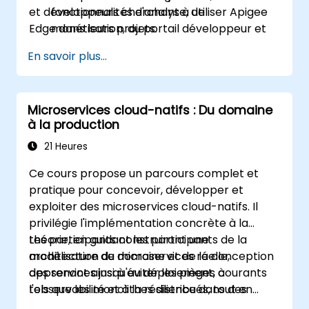
et développeurs cherchant à utiliser Apigee
fonctionnalités d'analyse, de
Edge dans leurs projets.
monétisation, du portail développeur et
autres intégrées dans Edge.
En savoir plus...
Microservices cloud-natifs : Du domaine
à la production
21 Heures
Ce cours propose un parcours complet et
pratique pour concevoir, développer et
exploiter des microservices cloud-natifs. Il
privilégie l'implémentation concrète à la
théorie, en guidant les participants de la
Les participants construiront une
modélisation du domaine et de la conception
architecture de microservices réelle,
des services jusqu'au déploiement, à
apprenant ainsi à éviter les pièges courants
l'observabilité et à la résilience dans des
tels que les monolithes distribués, tout en
environnements de production.
mettant en œuvre les meilleures pratiques