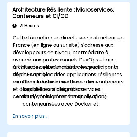
traitement de données en temps réel.
Architecture Résiliente : Microservices,
Assurer la tolérance aux pannes et
Conteneurs et CI/CD
l'évolutivité dans les applications Kafka.
21 Heures
Cette formation en direct avec instructeur en
France (en ligne ou sur site) s'adresse aux
développeurs de niveau intermédiaire à
avancé, aux professionnels DevOps et aux
architectes qui souhaitent concevoir,
A l'issue de cette formation, les participants
déployer et gérer des applications résilientes
seront capables de :
en utilisant des microservices, des conteneurs
Comprendre et mettre en œuvre
et des pipelines d'intégration
l'architecture des microservices.
continue/déploiement continu (CI/CD).
Déployer et gérer des applications
conteneurisées avec Docker et
Kubernetes.
En savoir plus...
Configurer et optimiser les pipelines
CI/CD pour des déploiements
automatisés.