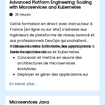
Advanced Platform Engineering: Scaling
Appliquer les bonnes pratiques en
with Microservices and Kubernetes
matière de sécurité, de monitoring et
d'observabilité.
35 Heures
Cette formation en direct avec instructeur à
France (en ligne ou sur site) s'adresse aux
ingénieurs de plateforme de niveau avancé et
aux professionnels DevOps qui souhaitent
maîtriser la mise à l'échelle des applications à
A l'issue de cette formation, les participants
l'aide de microservices et Kubernetes.
seront capables de :
Concevoir et mettre en œuvre des
architectures de microservices
évolutives.
Déployer et gérer des applications sur
des clusters Kubernetes.
En savoir plus...
Utiliser les diagrammes Helm pour un
déploiement efficace des services.
Contrôler et maintenir la santé des
Microservices Java
microservices en production.