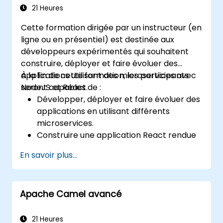
Déployer des microservices en utilisant
21 Heures
Docker et Kubernetes.
Cette formation dirigée par un instructeur (en
ligne ou en présentiel) est destinée aux
développeurs expérimentés qui souhaitent
construire, déployer et faire évoluer des
applications utilisant des microservices avec
À la fin de cette formation, les participants
NodeJS et React.
seront capables de :
Développer, déployer et faire évoluer des
applications en utilisant différents
microservices.
Construire une application React rendue
côté serveur.
En savoir plus...
Déployer des applications multi-services
dans le cloud à l'aide de Docker et
Kubernetes.
Apache Camel avancé
Réaliser des tests d'applications sur les
microservices.
21 Heures