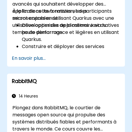
avancés qui souhaitent développer des
applications Java natives et des
À la fin de cette formation, les participants
microservices en utilisant Quarkus avec une
seront capables de :
utilisation optimisée de la mémoire et du
Développer des applications Java natives
temps de démarrage.
haute performance et légères en utilisant
Quarkus.
Construire et déployer des services
RESTful et des architectures de
En savoir plus...
microservices.
Utiliser GraalVM pour la compilation
native et optimiser l'efficacité du
RabbitMQ
démarrage et de la mémoire.
Emballer et conteneuriser des
applications pour les environnements
14 Heures
Kubernetes et OpenShift.
Plongez dans RabbitMQ, le courtier de
messages open source qui propulse des
systèmes distribués fiables et performants à
travers le monde. Ce cours couvre les