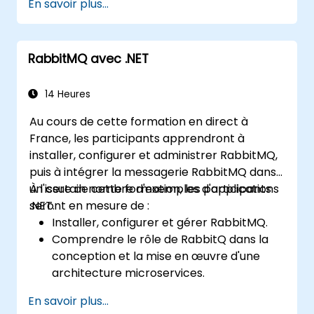
En savoir plus...
Créer et appliquer des files d'attente, des
sujets, des échanges et des liaisons dans
RabbitMQ
RabbitMQ avec .NET
14 Heures
Au cours de cette formation en direct à
France, les participants apprendront à
installer, configurer et administrer RabbitMQ,
puis à intégrer la messagerie RabbitMQ dans
un certain nombre d'exemples d'applications
À l'issue de cette formation, les participants
.NET.
seront en mesure de :
Installer, configurer et gérer RabbitMQ.
Comprendre le rôle de RabbitQ dans la
conception et la mise en œuvre d'une
architecture microservices.
Comprendre comment RabbitMQ se
En savoir plus...
compare à d'autres architectures de