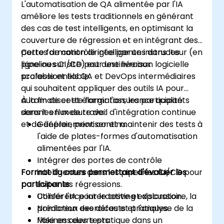
L'automatisation de QA alimentée par l'IA
améliore les tests traditionnels en générant
des cas de test intelligents, en optimisant la
couverture de régression et en intégrant des
portes de contrôle intelligentes dans les
Cette formation dirigée par un instructeur (en
pipelines CI/CD pour une livraison logicielle
ligne ou sur site) est destinée aux
scalable et fiable.
professionnels QA et DevOps intermédiaires
qui souhaitent appliquer des outils IA pour
automatiser et élargir l'assurance qualité
À la fin de cette formation, les participants
dans les flux de travail d'intégration continue
seront en mesure de :
et de déploiement continu.
Générer, prioriser et maintenir des tests à
l'aide de plates-formes d'automatisation
alimentées par l'IA.
Intégrer des portes de contrôle
Format du cours permettant d'évaluer les
intelligentes dans les pipelines CI/CD pour
participants
éviter les régressions.
Utiliser l'IA pour le testing exploratoire, la
Conférence interactive et discussion.
prédiction des défauts et l'analyse de la
Nombreux exercices et pratiques.
flakiness des tests.
Mise en œuvre pratique dans un