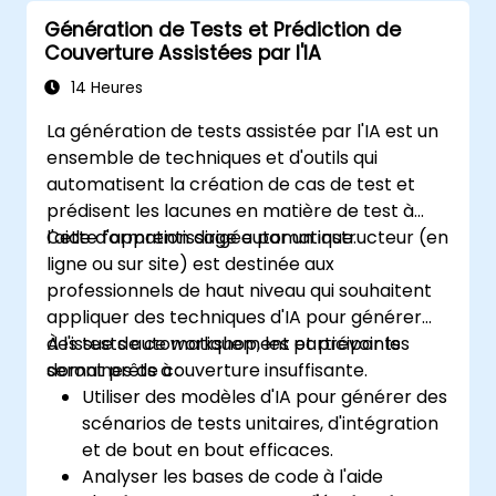
Génération de Tests et Prédiction de
Couverture Assistées par l'IA
14 Heures
La génération de tests assistée par l'IA est un
ensemble de techniques et d'outils qui
automatisent la création de cas de test et
prédisent les lacunes en matière de test à
l'aide d'apprentissage automatique.
Cette formation dirigée par un instructeur (en
ligne ou sur site) est destinée aux
professionnels de haut niveau qui souhaitent
appliquer des techniques d'IA pour générer
des tests automatiquement et prévoir les
À l'issue de ce workshop, les participants
domaines de couverture insuffisante.
seront prêts à :
Utiliser des modèles d'IA pour générer des
scénarios de tests unitaires, d'intégration
et de bout en bout efficaces.
Analyser les bases de code à l'aide