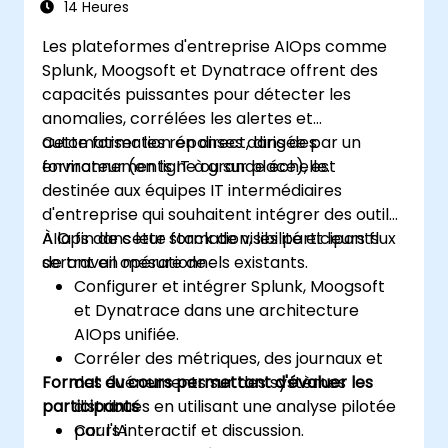
14 Heures
Les plateformes d'entreprise AIOps comme
Splunk, Moogsoft et Dynatrace offrent des
capacités puissantes pour détecter les
anomalies, corrélées les alertes et
automatiser les réponses dans des
Cette formation en direct, dirigée par un
environnements IT à grande échelle.
formateur (en ligne ou sur place), est
destinée aux équipes IT intermédiaires
d'entreprise qui souhaitent intégrer des outils
AIOps dans leur stack de visibilité et leurs flux
À la fin de cette formation, les participants
de travail opérationnels existants.
seront en mesure de :
Configurer et intégrer Splunk, Moogsoft
et Dynatrace dans une architecture
AIOps unifiée.
Corréler des métriques, des journaux et
Format du cours permettant d'évaluer les
des événements sur des systèmes
participants
distribués en utilisant une analyse pilotée
par l'IA.
Cours interactif et discussion.