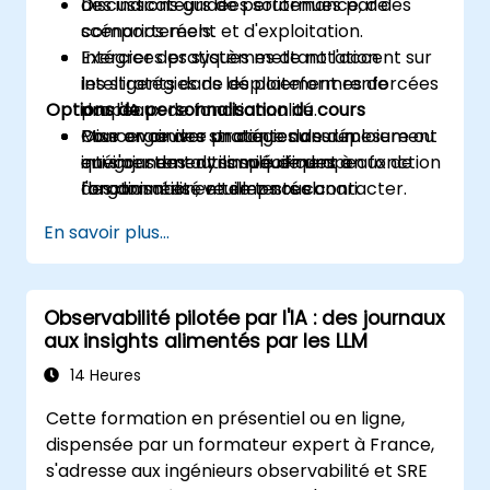
des indicateurs de performance, de
Discussions guidées soutenues par des
comportement et d'exploitation.
scénarios réels.
Intégrer des systèmes de notation
Exercices pratiques mettant l'accent sur
intelligents dans les plateformes de
les stratégies de déploiement renforcées
Options de personnalisation du cours
drapeaux de fonctionnalité.
par l'IA.
Concevoir des stratégies de déploiement
Mise en œuvre pratique dans un
Pour organiser un contenu sur mesure ou
qui s'ajustent dynamiquement en fonction
environnement simulé de drapeaux de
intégrer des outils spécifiques à
des données en temps réel.
fonctionnalité et de tests canari.
l'organisation, veuillez nous contacter.
En savoir plus...
Observabilité pilotée par l'IA : des journaux
aux insights alimentés par les LLM
14 Heures
Cette formation en présentiel ou en ligne,
dispensée par un formateur expert à France,
s'adresse aux ingénieurs observabilité et SRE