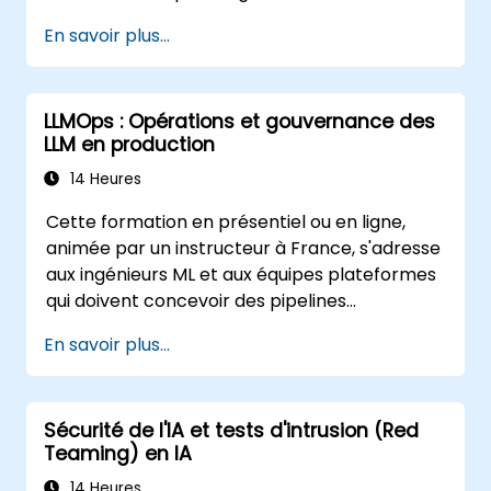
En savoir plus...
LLMOps : Opérations et gouvernance des
LLM en production
14 Heures
Cette formation en présentiel ou en ligne,
animée par un instructeur à France, s'adresse
aux ingénieurs ML et aux équipes plateformes
qui doivent concevoir des pipelines
opérationnels robustes pour des applications
En savoir plus...
propulsées par des LLM à grande échelle.
Sécurité de l'IA et tests d'intrusion (Red
Teaming) en IA
14 Heures