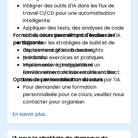
Intégrer des outils d'IA dans les flux de
travail CI/CD pour une automatisation
intelligente.
Appliquer des tests, des analyses de code
Format du cours permettant d'évaluer les
et des détections d'impact basés sur l'IA.
participants
Optimiser les stratégies de build et de
déploiement grâce à des insights
Cours interactif et discussion.
prédictifs.
Nombreux exercices et pratiques.
Implémenter la traçabilité et
Mise en œuvre pratique dans un
l'amélioration continue en utilisant des
environnement de laboratoire en direct.
Options de personnalisation du cours
boucles de feedback améliorées par l'IA.
Pour demander une formation
personnalisée pour ce cours, veuillez nous
contacter pour organiser.
En savoir plus...