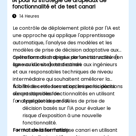
IA pour la stratégie de drapeaux de
fonctionnalité et de test canari
14 Heures
Le contrôle de déploiement piloté par l'IA est
une approche qui applique l'apprentissage
automatique, l'analyse des modèles et les
modèles de prise de décision adaptative aux
opérations de drapeaux de fonctionnalité et
Cette formation dirigée par un instructeur (en
aux workflows de test canari.
ligne ou sur site) est destinée aux ingénieurs
et aux responsables techniques de niveau
intermédiaire qui souhaitent améliorer la
fiabilité des releases et optimiser les décisions
À la fin de cette formation, les participants
d'exposition des fonctionnalités en utilisant
seront capables de :
l'analyse pilotée par l'IA.
Appliquer des modèles de prise de
décision basés sur l'IA pour évaluer le
risque d'exposition à une nouvelle
fonctionnalité.
Format de la formation
Automatiser l'analyse canari en utilisant