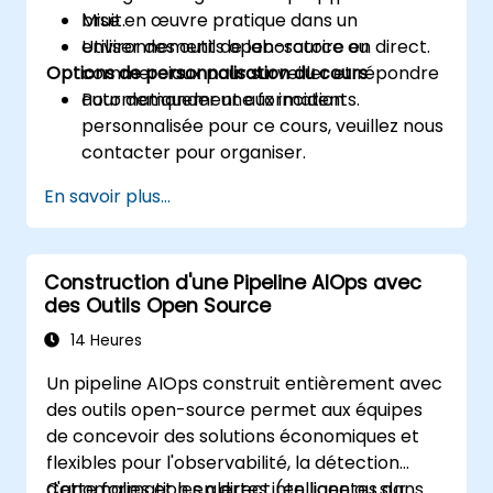
bruit.
Mise en œuvre pratique dans un
Utiliser des outils open-source ou
environnement de laboratoire en direct.
Options de personnalisation du cours
commerciaux pour surveiller et répondre
automatiquement aux incidents.
Pour demander une formation
personnalisée pour ce cours, veuillez nous
contacter pour organiser.
En savoir plus...
Construction d'une Pipeline AIOps avec
des Outils Open Source
14 Heures
Un pipeline AIOps construit entièrement avec
des outils open-source permet aux équipes
de concevoir des solutions économiques et
flexibles pour l'observabilité, la détection
d'anomalies et les alertes intelligentes dans
Cette formation en direct (en ligne ou sur