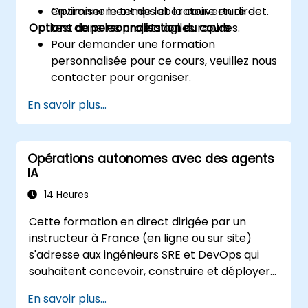
Optimiser le temps et la couverture de
environnement de laboratoire en direct.
Options de personnalisation du cours
test dans les projets agiles rapides.
Pour demander une formation
personnalisée pour ce cours, veuillez nous
contacter pour organiser.
En savoir plus...
Opérations autonomes avec des agents
IA
14 Heures
Cette formation en direct dirigée par un
instructeur à France (en ligne ou sur site)
s'adresse aux ingénieurs SRE et DevOps qui
souhaitent concevoir, construire et déployer
en toute sécurité des agents d'IA pour les
En savoir plus...
opérations informatiques autonomes.