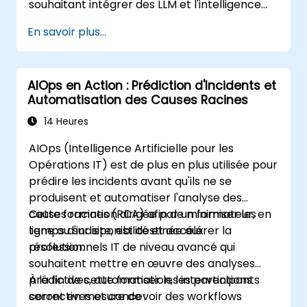
souhaitant intégrer des LLM et l'intelligence
artificielle dans leurs flux de travail de
En savoir plus...
supervision, d'alerte et d'analyse des
incidents.
AIOps en Action : Prédiction d'Incidents et
Automatisation des Causes Racines
14 Heures
AIOps (Intelligence Artificielle pour les
Opérations IT) est de plus en plus utilisée pour
prédire les incidents avant qu'ils ne se
produisent et automatiser l'analyse des
causes racines (RCA) afin de minimiser les
Cette formation dirigée par un formateur, en
temps d'indisponibilité et accélérer la
ligne ou sur site, est destinée aux
résolution.
professionnels IT de niveau avancé qui
souhaitent mettre en œuvre des analyses
prédictives, automatiser les interventions
À la fin de cette formation, les participants
correctives et concevoir des workflows
seront en mesure de :