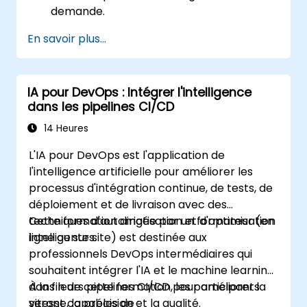
demande.
En savoir plus...
IA pour DevOps : Intégrer l'intelligence
dans les pipelines CI/CD
14 Heures
L'IA pour DevOps est l'application de
l'intelligence artificielle pour améliorer les
processus d'intégration continue, de tests, de
déploiement et de livraison avec des
techniques d'automatisation et d'optimisation
Cette formation dirigée par un formateur (en
intelligentes.
ligne ou sur site) est destinée aux
professionnels DevOps intermédiaires qui
souhaitent intégrer l'IA et le machine learning
dans leurs pipelines CI/CD pour améliorer la
À la fin de cette formation, les participants
vitesse, la précision et la qualité.
seront capables de :