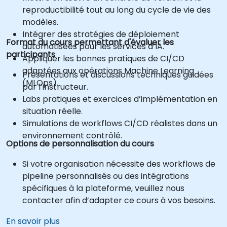
reproductibilité tout au long du cycle de vie des
modèles.
Intégrer des stratégies de déploiement
Format du cours permettant d'évaluer les
automatisées pour les services d’IA.
participants
Appliquer les bonnes pratiques de CI/CD
adaptées aux opérations Machine Learning
Présentations et discussions techniques guidées
(MLOps).
par l’instructeur.
Labs pratiques et exercices d’implémentation en
situation réelle.
Simulations de workflows CI/CD réalistes dans un
environnement contrôlé.
Options de personnalisation du cours
Si votre organisation nécessite des workflows de
pipeline personnalisés ou des intégrations
spécifiques à la plateforme, veuillez nous
contacter afin d’adapter ce cours à vos besoins.
En savoir plus