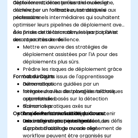
déploiement, détecter les anomalies et
Cette formation en présentiel ou en ligne,
déclencher un rollback automatique si
animée par un formateur, est destinée aux
nécessaire.
professionnels intermédiaires qui souhaitent
optimiser leurs pipelines de déploiement avec
des prises de décision alimentées par l'IA et
À la fin de cette formation, les participants
des capacités de résilience.
seront en mesure de :
Mettre en œuvre des stratégies de
déploiement assistées par l'IA pour des
déploiements plus sûrs.
Prédire les risques de déploiement grâce
Format du Cours
à des insights issus de l'apprentissage
automatique.
Démonstrations guidées par un
Intégrer des flux de travail de rollback
formateur avec des plongées techniques
automatisés basés sur la détection
approfondies.
d'anomalies.
Scénarios pratiques axés sur
Options de Personnalisation du Cours
Améliorer l'observabilité pour soutenir
l'expérimentation de déploiement.
une orchestration intelligente.
Laboratoires pratiques simulant des défis
Des intégrations personnalisées, un
d'orchestration du monde réel.
support d'outillage ou une alignement de
workflow peuvent être organisés sur