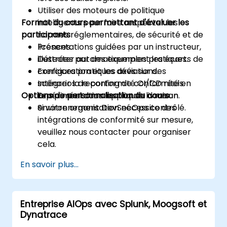
Utiliser des moteurs de politique
Format du cours permettant d'évaluer les
intelligents pour faire respecter les
participants
normes réglementaires, de sécurité et de
licences.
Présentations guidées par un instructeur,
Détecter automatiquement les écarts de
illustrées par des exemples pratiques.
configuration et les déviations.
Exercices pratiques axés sur des
Intégrer la reporting de conformité en
scénarios de conformité CI/CD réels.
Options de personnalisation du cours
temps réel dans les flux de livraison.
Expérimentation appliquée dans un
environnement DevSecOps contrôlé.
Si votre organisation nécessite des
intégrations de conformité sur mesure,
veuillez nous contacter pour organiser
cela.
En savoir plus...
Entreprise AIOps avec Splunk, Moogsoft et
Dynatrace