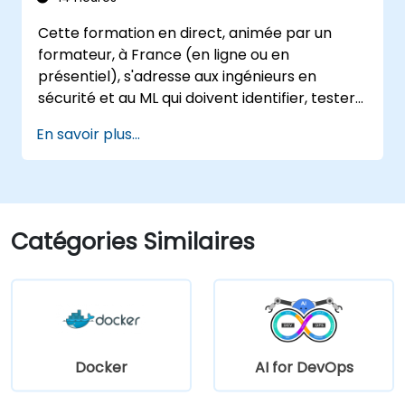
Cette formation en direct, animée par un
formateur, à France (en ligne ou en
présentiel), s'adresse aux ingénieurs en
sécurité et au ML qui doivent identifier, tester
et se défendre contre les attaques visant les
En savoir plus...
modèles d'apprentissage automatique et les
applications alimentées par des LLM.
Catégories Similaires
Docker
AI for DevOps