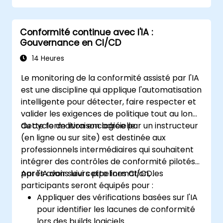
Conformité continue avec l'IA :
Gouvernance en CI/CD
14 Heures
Le monitoring de la conformité assisté par l'IA
est une discipline qui applique l'automatisation
intelligente pour détecter, faire respecter et
valider les exigences de politique tout au long
du cycle de livraison logicielle.
Cette formation encadrée par un instructeur
(en ligne ou sur site) est destinée aux
professionnels intermédiaires qui souhaitent
intégrer des contrôles de conformité pilotés
par l'IA dans leurs pipelines CI/CD.
Après avoir suivi cette formation, les
participants seront équipés pour :
Appliquer des vérifications basées sur l'IA
pour identifier les lacunes de conformité
lors des builds logiciels.