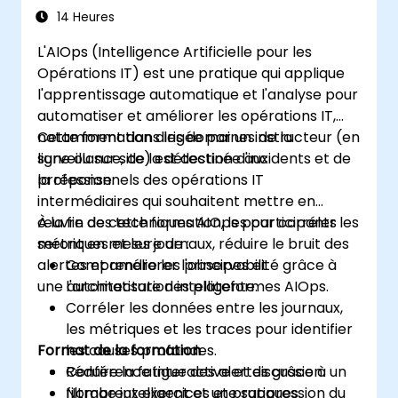
14 Heures
L'AIOps (Intelligence Artificielle pour les
Opérations IT) est une pratique qui applique
l'apprentissage automatique et l'analyse pour
automatiser et améliorer les opérations IT,
notamment dans les domaines de la
Cette formation dirigée par un instructeur (en
surveillance, de la détection d'incidents et de
ligne ou sur site) est destinée aux
la réponse.
professionnels des opérations IT
intermédiaires qui souhaitent mettre en
œuvre des techniques AIOps pour corréler les
À la fin de cette formation, les participants
métriques et les journaux, réduire le bruit des
seront en mesure de :
alertes et améliorer l'observabilité grâce à
Comprendre les principes et
une automatisation intelligente.
l'architecture des plateformes AIOps.
Corréler les données entre les journaux,
les métriques et les traces pour identifier
Format de la formation
les causes profondes.
Réduire la fatigue des alertes grâce à un
Conférence interactive et discussion.
filtrage intelligent et une suppression du
Nombreux exercices et pratiques.