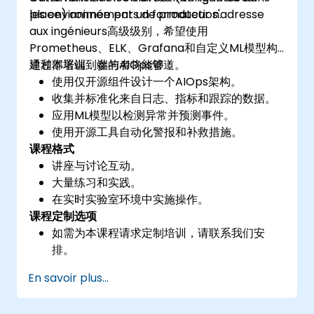
les environnements de production.
place) animée par un formateur s'adresse
aux ingénieurs高级级别，希望使用
Prometheus、ELK、Grafana和自定义ML模型构
建和部署端到端的AIOps管道。
通过本培训，参与者将能够：
使用仅开源组件设计一个AIOps架构。
收集并标准化来自日志、指标和跟踪的数据。
应用ML模型以检测异常并预测事件。
使用开源工具自动化警报和补救措施。
课程格式
讲座与讨论互动。
大量练习和实践。
在实时实验室环境中实施操作。
课程定制选项
如需为本课程请求定制培训，请联系我们安
排。
En savoir plus...