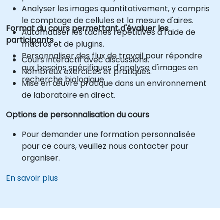
Analyser les images quantitativement, y compris
le comptage de cellules et la mesure d'aires.
Format du cours permettant d'évaluer les
Automatiser les tâches répétitives à l'aide de
participants
macros et de plugins.
Personnaliser des flux de travail pour répondre
Cours interactif avec discussions.
aux besoins spécifiques d'analyse d'images en
Nombreux exercices et pratiques.
recherche biologique.
Mise en œuvre pratique dans un environnement
de laboratoire en direct.
Options de personnalisation du cours
Pour demander une formation personnalisée
pour ce cours, veuillez nous contacter pour
organiser.
En savoir plus