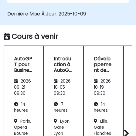
IA.
Reconnaître les avantages et limitations
Dernière Mise À Jour:
2025-10-09
des agents IA autonomes.
Assurer une utilisation responsable et
éthique de l'automatisation pilotée par IA.
Cours à venir
AutoGP
Introdu
Dévelo
T pour
ction à
ppeme
Busines
AutoGP
nt de
s
T :
Flux de
s
2026-
2026-
2026-
Automa
Concep
Travail
tion
tion
IA avec
t
09-21
10-05
10-19
1
d'agent
AutoGP
09:30
09:30
09:30
0
s IA
T
14
7
14
autono
mes
heures
heures
heures
h
Paris,
Lyon,
Lille,
Opera
Gare
Gare
T
Bourse
Lyon
Flandres
,