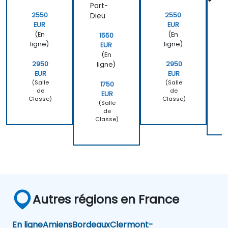
Part-
v
2550
2550
Dieu
EUR
EUR
(En
(En
1550
ligne)
ligne)
EUR
(En
2950
2950
ligne)
EUR
EUR
(Salle
(Salle
1750
de
de
EUR
Classe)
Classe)
(Salle
de
Classe)
Autres régions en France
En ligne
Amiens
Bordeaux
Clermont-