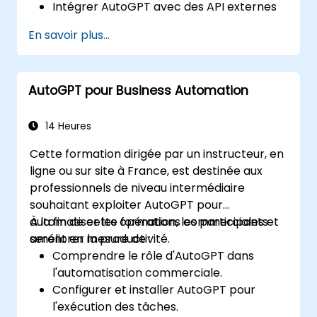
Intégrer AutoGPT avec des API externes
et des outils tiers.
En savoir plus...
Améliorer l'efficacité de la prise de
décision et de l'exécution des tâches de
AutoGPT.
AutoGPT pour Business Automation
Optimiser l'utilisation des ressources et
résoudre les problèmes courants.
14 Heures
Cette formation dirigée par un instructeur, en
ligne ou sur site à France, est destinée aux
professionnels de niveau intermédiaire
souhaitant exploiter AutoGPT pour
automatiser les opérations commerciales et
À la fin de cette formation, les participants
améliorer la productivité.
seront en mesure de :
Comprendre le rôle d'AutoGPT dans
l'automatisation commerciale.
Configurer et installer AutoGPT pour
l'exécution des tâches.