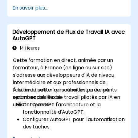
Utiliser AutoGPT pour optimiser les flux de
En savoir plus...
travail et améliorer la prise de décision.
Intégrer AutoGPT avec des outils
commerciaux et des sources de données.
Développement de Flux de Travail IA avec
Mettre en œuvre les meilleures pratiques
AutoGPT
pour l'automatisation pilotée par IA.
14 Heures
Cette formation en direct, animée par un
formateur, à France (en ligne ou sur site)
s'adresse aux développeurs d'IA de niveau
intermédiaire et aux professionnels de
l’automatisation qui souhaitent créer et
À la fin de cette formation, les participants
optimiser des flux de travail pilotés par IA en
seront capables de :
utilisant AutoGPT.
Comprendre l'architecture et la
fonctionnalité d'AutoGPT.
Configurer AutoGPT pour l’automatisation
des tâches.
Développer des flux de travail pilotés par