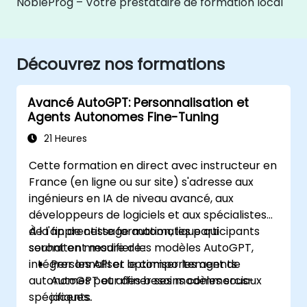
NobleProg – Votre prestataire de formation local
Découvrez nos formations
Avancé AutoGPT: Personnalisation et
Agents Autonomes Fine-Tuning
21 Heures
Cette formation en direct avec instructeur en
France (en ligne ou sur site) s'adresse aux
ingénieurs en IA de niveau avancé, aux
développeurs de logiciels et aux spécialistes
de l'apprentissage automatique qui
À la fin de cette formation, les participants
souhaitent modifier les modèles AutoGPT,
seront en mesure de :
intégrer les API et optimiser les agents
Personnaliser le comportement de
autonomes pour des besoins commerciaux
AutoGPT et affiner ses modèles sous-
spécifiques.
jacents.