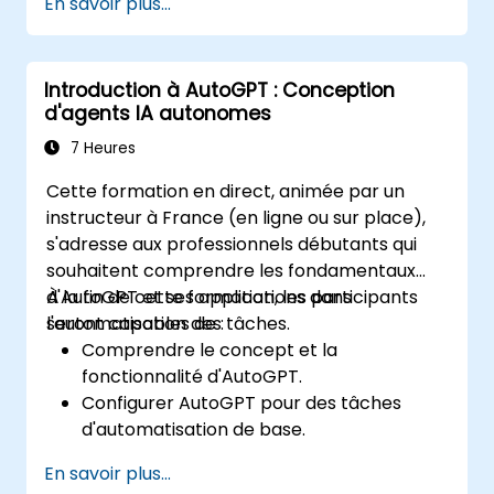
En savoir plus...
IA en utilisant les capacités d'AutoGPT.
Intégrer AutoGPT avec des API externes
et des systèmes d’entreprise.
Introduction à AutoGPT : Conception
Optimiser et affiner les flux de travail d'IA
d'agents IA autonomes
pour l'efficacité.
7 Heures
Cette formation en direct, animée par un
instructeur à France (en ligne ou sur place),
s'adresse aux professionnels débutants qui
souhaitent comprendre les fondamentaux
d'AutoGPT et ses applications dans
À la fin de cette formation, les participants
l'automatisation des tâches.
seront capables de :
Comprendre le concept et la
fonctionnalité d'AutoGPT.
Configurer AutoGPT pour des tâches
d'automatisation de base.
Explorer les cas d'utilisation réels de
En savoir plus...
l'automatisation des tâches pilotées par