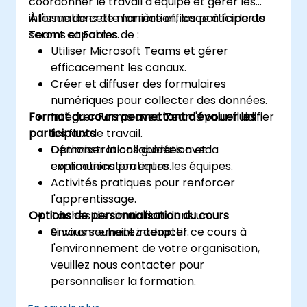
coordonner le travail d'équipe et gérer les
informations de manière efficace à l'aide de
À l'issue de cette formation, les participants
Teams et Forms.
seront capables de :
Utiliser Microsoft Teams et gérer
efficacement les canaux.
Créer et diffuser des formulaires
numériques pour collecter des données.
Format du cours permettant d'évaluer les
Intégrer Forms avec Teams pour fluidifier
participants
les flux de travail.
Optimiser la collaboration et la
Démonstrations guidées avec
communication entre les équipes.
explications pratiques.
Activités pratiques pour renforcer
l'apprentissage.
Options de personnalisation du cours
Tâches de simulation dans un
environnement interactif.
Si vous souhaitez adapter ce cours à
l'environnement de votre organisation,
veuillez nous contacter pour
personnaliser la formation.