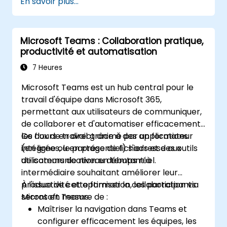
En savoir plus...
Microsoft Teams : Collaboration pratique,
productivité et automatisation
7 Heures
Microsoft Teams est un hub central pour le
travail d'équipe dans Microsoft 365,
permettant aux utilisateurs de communiquer,
de collaborer et d'automatiser efficacement
les flux de travail grâce à des applications
Ce cours en direct animé par un formateur
intégrées, le partage de fichiers et des outils
(en ligne ou en présentiel) s'adresse aux
de communication en temps réel.
utilisateurs de niveau débutant à
intermédiaire souhaitant améliorer leur
productivité et optimiser la collaboration via
À l'issue de cette formation, les participants
Microsoft Teams.
seront en mesure de :
Maîtriser la navigation dans Teams et
configurer efficacement les équipes, les