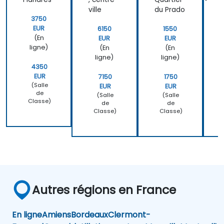
donnée
s
ville
du Prado
3750
EUR
6150
1550
(En
EUR
EUR
ligne)
(En
(En
ligne)
ligne)
4350
EUR
7150
1750
(Salle
EUR
EUR
de
(Salle
(Salle
Classe)
de
de
Classe)
Classe)
Autres régions en France
En ligne
Amiens
Bordeaux
Clermont-