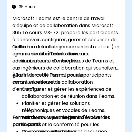
Teams
35 Heures
Microsoft Teams est le centre de travail
d’équipe et de collaboration dans Microsoft
365. Le cours MS-721 prépare les participants
à concevoir, configurer, gérer et sécuriser des
systèmes de collaboration et de
Cette formation dirigée par un instructeur (en
communication Teams dans des
ligne ou sur site) est destinée aux
environnements d’entreprise.
administrateurs intermédiaires de Teams et
aux ingénieurs de collaboration qui souhaitent
gérer Microsoft Teams pour la
À la fin de cette formation, les participants
communication et la collaboration
seront en mesure de :
d'entreprise.
Configurer et gérer les expériences de
collaboration et de réunion dans Teams.
Planifier et gérer les solutions
téléphoniques et vocales de Teams.
Format du cours permettant d'évaluer les
Mettre en œuvre la gouvernance, la
participants
sécurité et la conformité pour les
environnements Teams.
Conférence interactive et discussion.