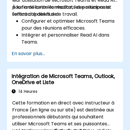
leur utilisation de Microsoft Teams et Read AI
pour améliorer les résultats des réunions et
À la fin de cette formation, les participants
l'efficacité des flux de travail.
seront capables de :
Configurer et optimiser Microsoft Teams
pour des réunions efficaces.
Intégrer et personnaliser Read AI dans
Teams.
Utiliser les fonctionnalités basées sur l'IA
En savoir plus...
comme les résumés, les transcriptions et
l'analyse de la participation.
Améliorer la collaboration, le suivi des
Intégration de Microsoft Teams, Outlook,
tâches et les actions à suivre après la
OneDrive et Liste
réunion.
Appliquer des stratégies avancées et des
14 Heures
cas d'utilisation pour une productivité
Cette formation en direct avec instructeur à
durable.
France (en ligne ou sur site) est destinée aux
professionnels débutants qui souhaitent
utiliser Microsoft Teams et ses puissantes