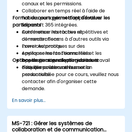
canaux et les permissions.
Collaborer en temps réel à l'aide de
Format du cours permettant d'évaluer les
fichiers partagés et d'applications
participants
Microsoft 365 intégrées.
Automatiser les tâches répétitives et
Conférence interactive et
connecter Teams à d'autres outils via
démonstrations.
Power Automate.
Exercices pratiques sur des
Appliquer les fonctionnalités et les
environnements Teams réels.
Options de personnalisation du cours
bonnes pratiques optimisant le travail
Applications pratiques guidées et
d'équipe pour en rehausser la
activités collaboratives.
Pour demander une formation
productivité.
personnalisée pour ce cours, veuillez nous
contacter afin d'organiser cette
demande.
En savoir plus...
MS-721 : Gérer les systèmes de
collaboration et de communication