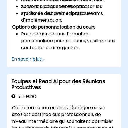
Surveiller, dépanner et optimiser les
Ateliers pratiques et exercices.
systèmes de communication Teams.
Études de cas réels et pratique
d'implémentation.
Options de personnalisation du cours
Pour demander une formation
personnalisée pour ce cours, veuillez nous
contacter pour organiser.
En savoir plus...
Équipes et Read AI pour des Réunions
Productives
21 Heures
Cette formation en direct (en ligne ou sur
site) est destinée aux professionnels de
niveau intermédiaire qui souhaitent optimiser