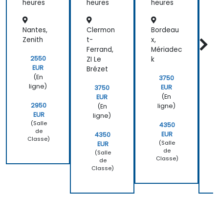
(NLG)
heures
heures
heures
h
Nantes,
Clermon
Bordeau
G
Zenith
t-
x,
,
Ferrand,
Mériadec
V
2550
ZI Le
k
P
EUR
Brézet
(En
3750
ligne)
EUR
3750
(En
EUR
2950
ligne)
(En
EUR
ligne)
(Salle
4350
de
EUR
4350
Classe)
(Salle
EUR
de
(Salle
Classe)
de
Classe)