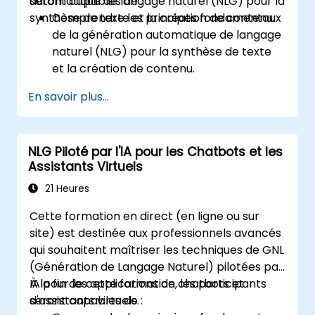
automatique de langage naturel (NLG) pour la
seront capables de :
synthèse de texte et la création de contenu.
Comprendre les principes fondamentaux
de la génération automatique de langage
naturel (NLG) pour la synthèse de texte
et la création de contenu.
Mettre en œuvre des modèles NLG pour
En savoir plus...
résumer de grands documents et articles.
Utiliser des modèles NLG pré-entraînés
comme GPT pour la création de contenu.
NLG Piloté par l'IA pour les Chatbots et les
Appliquer des techniques avancées pour
Assistants Virtuels
affiner les modèles NLG pour des tâches
spécifiques de génération de contenu.
21 Heures
Cette formation en direct (en ligne ou sur
site) est destinée aux professionnels avancés
qui souhaitent maîtriser les techniques de GNL
(Génération de Langage Naturel) pilotées par
IA pour les applications de chatbots et
À la fin de cette formation, les participants
d'assistants virtuels.
seront capables de :