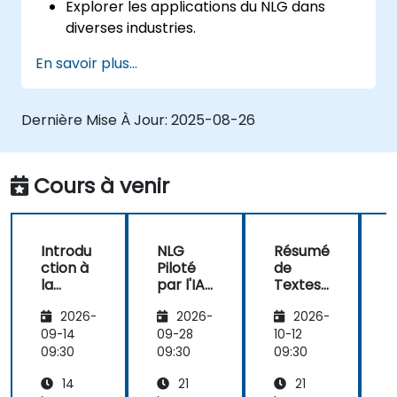
Explorer les applications du NLG dans
diverses industries.
Apprendre les techniques de base pour
En savoir plus...
générer des textes semblables à ceux
des humains en utilisant l'IA.
Travailler avec des bibliothèques et des
Dernière Mise À Jour:
2025-08-26
modèles Python pour générer du texte.
Cours à venir
Introdu
NLG
Résumé
ction à
Piloté
de
c
la
par l'IA
Textes
l
Généra
pour les
et
2026-
2026-
2026-
tion de
Chatbo
Généra
t
Langue
ts et les
tion de
09-14
09-28
10-12
1
Naturell
Assista
Conten
N
09:30
09:30
09:30
0
e (GLN)
nts
u avec
14
21
21
Virtuels
IA