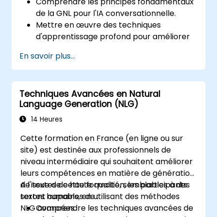
Comprendre les principes fondamentaux
de la GNL pour l'IA conversationnelle.
Mettre en œuvre des techniques
d'apprentissage profond pour améliorer
la génération de dialogue des chatbots.
En savoir plus...
Intégrer des modèles GNL à la pointe
comme le GPT-3 dans les frameworks de
chatbot.
Techniques Avancées en Natural
Appliquer l'IA contextuelle pour améliorer
Language Generation (NLG)
la cohérence et la fluidité
conversationnelle.
14 Heures
Cette formation en France (en ligne ou sur
site) est destinée aux professionnels de
niveau intermédiaire qui souhaitent améliorer
leurs compétences en matière de génération
de textes de haute qualité, semblables à des
A l'issue de cette formation, les participants
textes humains, en utilisant des méthodes
seront capables de :
NLG avancées.
Comprendre les techniques avancées de