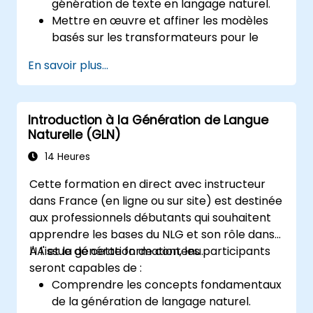
génération de texte en langage naturel.
Mettre en œuvre et affiner les modèles
basés sur les transformateurs pour le
NLG.
En savoir plus...
Optimiser les résultats du NLG en termes
de fluidité, de cohérence et de
pertinence.
Introduction à la Génération de Langue
Évaluer la qualité du texte généré à l'aide
Naturelle (GLN)
de mesures automatisées et humaines.
14 Heures
Cette formation en direct avec instructeur
dans France (en ligne ou sur site) est destinée
aux professionnels débutants qui souhaitent
apprendre les bases du NLG et son rôle dans
l'IA et la génération de contenu.
A l'issue de cette formation, les participants
seront capables de :
Comprendre les concepts fondamentaux
de la génération de langage naturel.