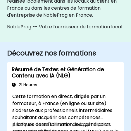
réalisée localement dans les locaux du client en
France ou dans les centres de formation
d'entreprise de NobleProg en France.
NobleProg -- Votre fournisseur de formation local
Découvrez nos formations
Résumé de Textes et Génération de
Contenu avec IA (NLG)
21 Heures
Cette formation en direct, dirigée par un
formateur, à France (en ligne ou sur site)
s'adresse aux professionnels intermédiaires
souhaitant acquérir des compétences
pratiques dans l'utilisation de la génération
À la fin de cette formation, les participants