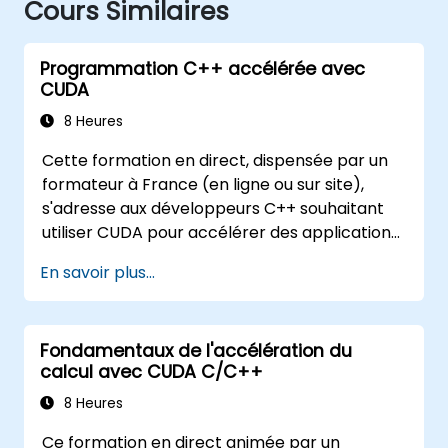
Cours Similaires
Programmation C++ accélérée avec
CUDA
8 Heures
Cette formation en direct, dispensée par un
formateur à France (en ligne ou sur site),
s'adresse aux développeurs C++ souhaitant
utiliser CUDA pour accélérer des applications,
écrire des kernels GPU haute performance et
En savoir plus...
exploiter les bibliothèques d'algorithmes
parallèles pour le calcul scientifique, le
traitement de données et les charges de
Fondamentaux de l'accélération du
travail d'apprentissage automatique.
calcul avec CUDA C/C++
8 Heures
Ce formation en direct animée par un