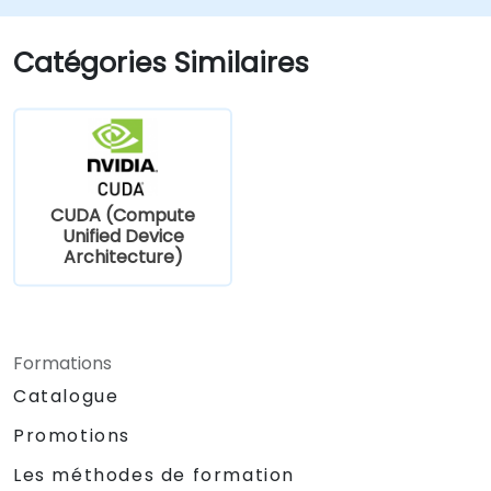
langage naturel et les applications
multimodales.
Catégories Similaires
CUDA (Compute
Unified Device
Architecture)
Formations
Catalogue
Promotions
Les méthodes de formation