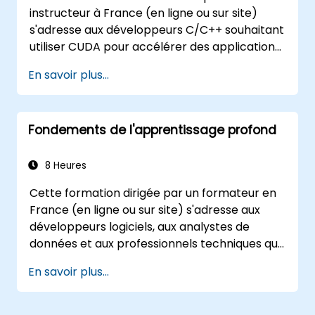
instructeur à France (en ligne ou sur site)
s'adresse aux développeurs C/C++ souhaitant
utiliser CUDA pour accélérer des applications
gourmandes en calcul, notamment le
En savoir plus...
traitement de données, les simulations
scientifiques, les charges de travail
d'apprentissage automatique et les pipelines
Fondements de l'apprentissage profond
de traitement d'images.
8 Heures
Cette formation dirigée par un formateur en
France (en ligne ou sur site) s'adresse aux
développeurs logiciels, aux analystes de
données et aux professionnels techniques qui
souhaitent utiliser TensorFlow 2.x et Keras
En savoir plus...
pour construire, former et déployer des
modèles d'apprentissage profond pour la
vision par ordinateur, le traitement du