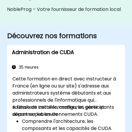
NobleProg – Votre fournisseur de formation local
Découvrez nos formations
Administration de CUDA
35 Heures
Cette formation en direct avec instructeur à
France (en ligne ou sur site) s'adresse aux
administrateurs système débutants et aux
professionnels de l'informatique qui
souhaitent installer, configurer, gérer et
A l'issue de cette formation, les participants
dépanner les environnements CUDA.
seront capables de :
Comprendre l'architecture, les
composants et les capacités de CUDA.