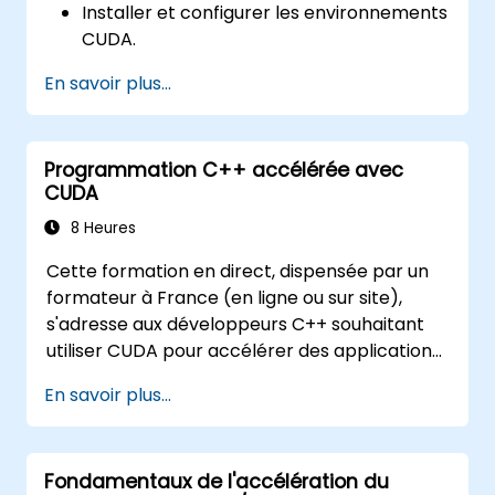
Installer et configurer les environnements
CUDA.
Gérer et optimiser les ressources CUDA.
En savoir plus...
Déboguer et résoudre les problèmes
CUDA les plus courants.
Programmation C++ accélérée avec
CUDA
8 Heures
Cette formation en direct, dispensée par un
formateur à France (en ligne ou sur site),
s'adresse aux développeurs C++ souhaitant
utiliser CUDA pour accélérer des applications,
écrire des kernels GPU haute performance et
En savoir plus...
exploiter les bibliothèques d'algorithmes
parallèles pour le calcul scientifique, le
traitement de données et les charges de
Fondamentaux de l'accélération du
travail d'apprentissage automatique.