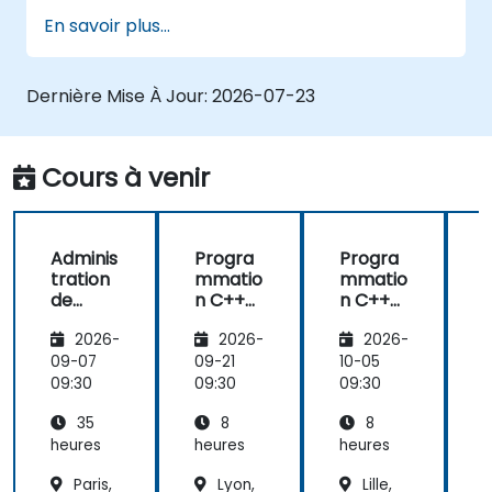
souhaitent utiliser TensorFlow 2.x et Keras
En savoir plus...
pour construire, former et déployer des
modèles d'apprentissage profond pour la
vision par ordinateur, le traitement du
Dernière Mise À Jour:
2026-07-23
langage naturel et les applications
multimodales.
Cours à venir
Adminis
Progra
Progra
tration
mmatio
mmatio
de
n C++
n C++
CUDA
accélér
accélér
l
2026-
2026-
2026-
ée avec
ée avec
n
CUDA
CUDA
09-07
09-21
10-05
1
09:30
09:30
09:30
0
35
8
8
heures
heures
heures
h
Paris,
Lyon,
Lille,