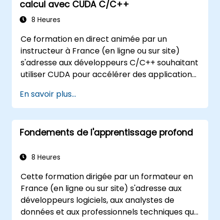
calcul avec CUDA C/C++
8 Heures
Ce formation en direct animée par un
instructeur à France (en ligne ou sur site)
s'adresse aux développeurs C/C++ souhaitant
utiliser CUDA pour accélérer des applications
gourmandes en calcul, notamment le
En savoir plus...
traitement de données, les simulations
scientifiques, les charges de travail
d'apprentissage automatique et les pipelines
Fondements de l'apprentissage profond
de traitement d'images.
8 Heures
Cette formation dirigée par un formateur en
France (en ligne ou sur site) s'adresse aux
développeurs logiciels, aux analystes de
données et aux professionnels techniques qui