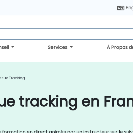
Eng
seil
Services
À Propos d
Issue Tracking
ue tracking en Fra
 de formation en direct animés par un instructeur sur le 