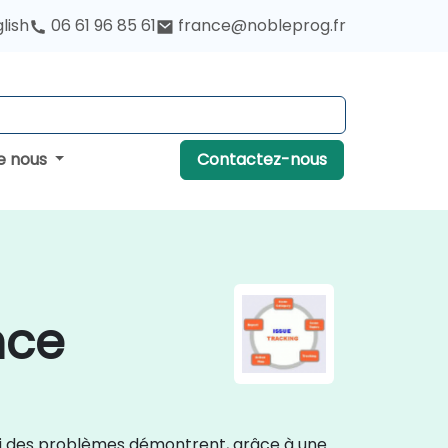
lish
06 61 96 85 61
france@nobleprog.fr
e nous
Contactez-nous
nce
suivi des problèmes démontrent, grâce à une