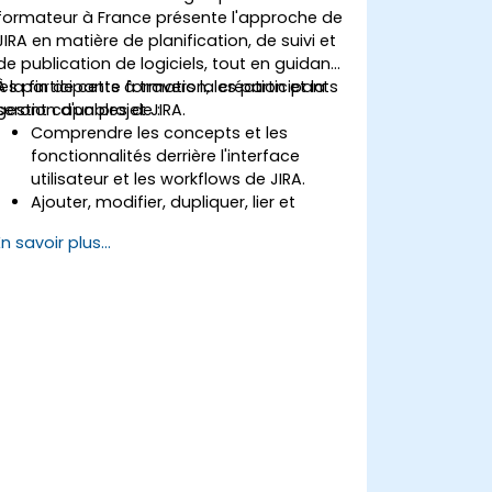
formateur à France présente l'approche de
JIRA en matière de planification, de suivi et
de publication de logiciels, tout en guidant
les participants à travers la création et la
À la fin de cette formation, les participants
gestion d'un projet JIRA.
seront capables de :
Comprendre les concepts et les
fonctionnalités derrière l'interface
utilisateur et les workflows de JIRA.
Ajouter, modifier, dupliquer, lier et
prioriser des tickets (issues).
En savoir plus...
Faire évoluer les tickets à travers le
workflow complet.
Effectuer des recherches.
Gérer et personnaliser les écrans et les
filtres.