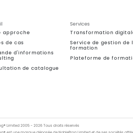
l
Services
e approche
Transformation digita
es de cas
Service de gestion de 
formation
nde d'informations
lting
Plateforme de format
ultation de catalogue
og® Limited 2005 -
2026
Tous droits réservés
og® est une marque déposée de NobleProg Limited et de ses sociétés affili