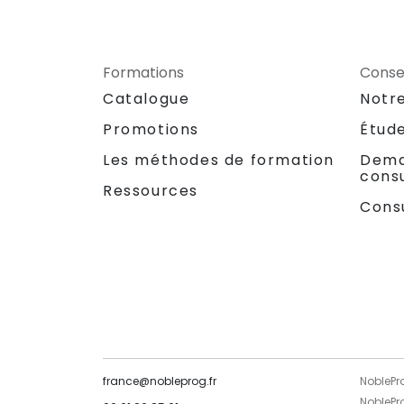
Formations
Consei
Catalogue
Notr
Promotions
Étud
Les méthodes de formation
Dema
consu
Ressources
Cons
france@nobleprog.fr
NoblePr
NoblePr