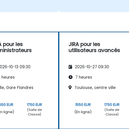
A pour les
JIRA pour les
inistrateurs
utilisateurs avancés
026-10-13 09:30
2026-10-27 09:30
 heures
7 heures
lle, Gare Flandres
Toulouse, centre ville
550 EUR
1750 EUR
1550 EUR
1750 EUR
(Salle de
(Salle de
En ligne)
(En ligne)
Classe)
Classe)