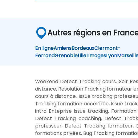
Autres régions en Franc
En ligne
Amiens
Bordeaux
Clermont-
Ferrand
Grenoble
Lille
Limoges
Lyon
Marseill
Weekend Defect Tracking cours, Soir Res
distance, Resolution Tracking formateur en
cours à distance, Issue tracking professe
Tracking formation accélérée, Issue track
intra Enteprise Issue tracking, Formation
Defect Tracking coaching, Defect Tracki
professeur, Defect Tracking formateur, 
formations privées, Bug Tracking formation 