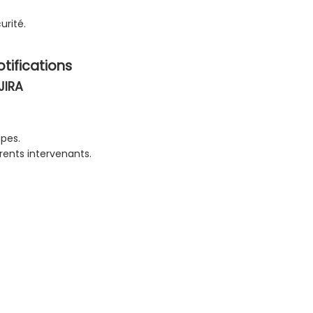
urité.
otifications
JIRA
ipes.
rents intervenants.