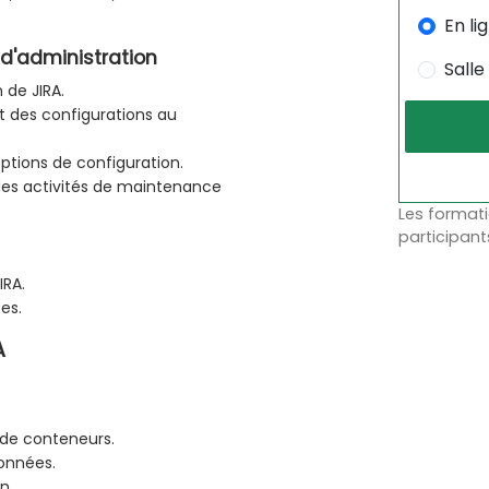
En li
 d'administration
Salle
 de JIRA.
 des configurations au
ptions de configuration.
 des activités de maintenance
Les formati
participant
IRA.
es.
A
 de conteneurs.
données.
n.