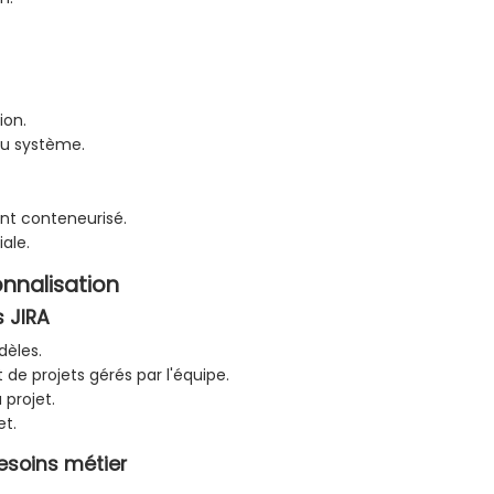
ion.
 du système.
nt conteneurisé.
iale.
onnalisation
s JIRA
dèles.
 de projets gérés par l'équipe.
 projet.
et.
besoins métier