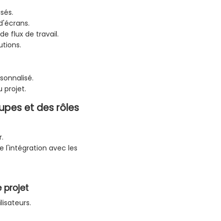
sés.
d'écrans.
e flux de travail.
utions.
sonnalisé.
 projet.
oupes et des rôles
.
e l'intégration avec les
 projet
isateurs.