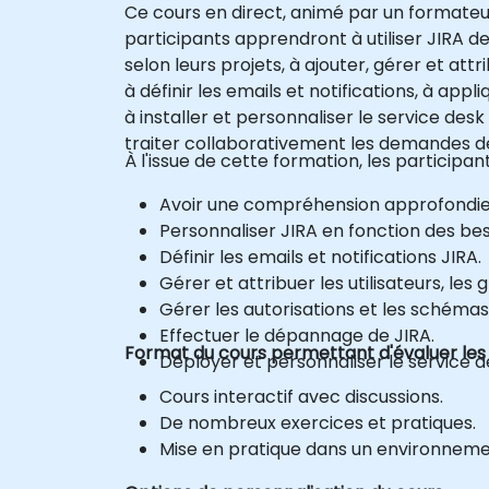
Ce cours en direct, animé par un formateur 
participants apprendront à utiliser JIRA de
selon leurs projets, à ajouter, gérer et att
à définir les emails et notifications, à app
à installer et personnaliser le service des
traiter collaborativement les demandes de
À l'issue de cette formation, les participa
Avoir une compréhension approfondie d
Personnaliser JIRA en fonction des bes
Définir les emails et notifications JIRA.
Gérer et attribuer les utilisateurs, les 
Gérer les autorisations et les schémas
Effectuer le dépannage de JIRA.
Format du cours permettant d'évaluer les
Déployer et personnaliser le service d
Cours interactif avec discussions.
De nombreux exercices et pratiques.
Mise en pratique dans un environnemen