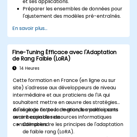
et ses applications.
Préparer les ensembles de données pour
l'ajustement des modèles pré-entraînés.
Ajuster les grands modèles de langage
En savoir plus...
(LLM) pour des tâches de TALN
(Traitement Automatique du Langage
Naturel).
Fine-Tuning Éfficace avec l'Adaptation
Optimiser la performance des modèles
de Rang Faible (LoRA)
et résoudre les problèmes courants.
14 Heures
Cette formation en France (en ligne ou sur
site) s'adresse aux développeurs de niveau
intermédiaire et aux praticiens de l'IA qui
souhaitent mettre en œuvre des stratégies
de réglage fin pour de grands modèles sans
A l'issue de cette formation, les participants
avoir besoin de ressources informatiques
seront capables de :
considérables.
Comprendre les principes de l'adaptation
de faible rang (LoRA).