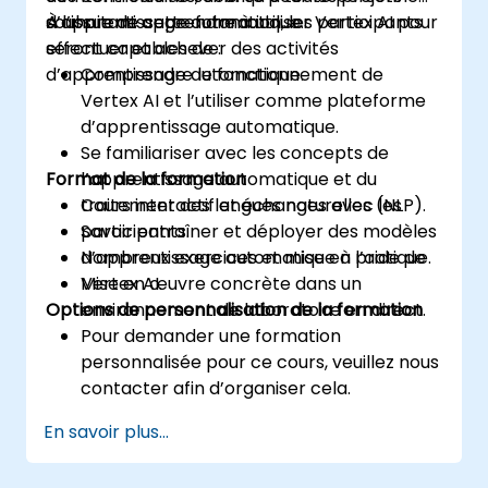
d’apprentissage automatique.
souhaitant apprendre à utiliser Vertex AI pour
À l’issue de cette formation, les participants
effectuer et achever des activités
seront capables de :
d’apprentissage automatique.
Comprendre le fonctionnement de
Vertex AI et l’utiliser comme plateforme
d’apprentissage automatique.
Se familiariser avec les concepts de
Format de la formation
l’apprentissage automatique et du
traitement des langues naturelles (NLP).
Cours interactif et échanges avec les
Savoir entraîner et déployer des modèles
participants.
d’apprentissage automatique à l’aide de
Nombreux exercices et mise en pratique.
Vertex AI.
Mise en œuvre concrète dans un
Options de personnalisation de la formation
environnement de laboratoire en direct.
Pour demander une formation
personnalisée pour ce cours, veuillez nous
contacter afin d’organiser cela.
En savoir plus...