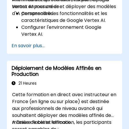
Vertex AI pour créer et déployer des modèles
seront en mesure de :
d'IA personnalisés.
Comprendre les fonctionnalités et les
caractéristiques de Google Vertex AI.
Configurer l'environnement Google
Vertex AI.
Développer et former des modèles d'IA
En savoir plus...
personnalisés avec Vertex AI.
Déployer et gérer des modèles IA sur
Google Cloud Platform.
Déploiement de Modèles Affinés en
Utiliser les outils de Vertex AI pour
Production
surveiller et optimiser les performances
des modèles.
21 Heures
Mettre en œuvre les meilleures pratiques
Cette formation en direct avec instructeur en
pour le développement et le déploiement
France (en ligne ou sur place) est destinée
de modèles d'IA.
aux professionnels de niveau avancé qui
souhaitent déployer des modèles affinés de
manière fiable et efficace.
A l'issue de cette formation, les participants