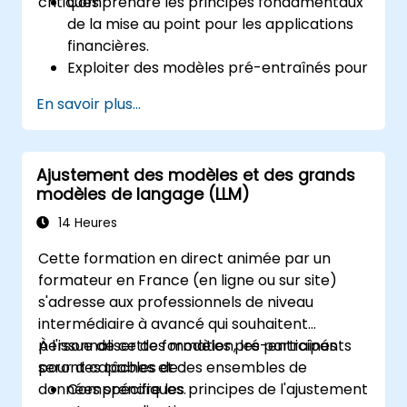
critiques.
Comprendre les principes fondamentaux
de la mise au point pour les applications
financières.
Exploiter des modèles pré-entraînés pour
des tâches spécifiques au domaine de la
En savoir plus...
finance.
Appliquer des techniques de détection
des fraudes, d'évaluation des risques et de
Ajustement des modèles et des grands
génération de conseils financiers.
modèles de langage (LLM)
Assurer la conformité avec les
réglementations financières telles que
14 Heures
GDPR et SOX.
Cette formation en direct animée par un
Mettre en œuvre la sécurité des données
formateur en France (en ligne ou sur site)
et les pratiques éthiques de l'IA dans les
s'adresse aux professionnels de niveau
applications financières.
intermédiaire à avancé qui souhaitent
personnaliser des modèles pré-entraînés
À l'issue de cette formation, les participants
pour des tâches et des ensembles de
seront capables de :
données spécifiques.
Comprendre les principes de l'ajustement