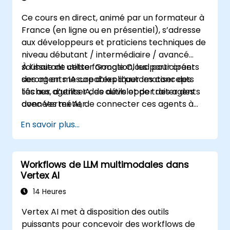
Ce cours en direct, animé par un formateur à
France (en ligne ou en présentiel), s’adresse
aux développeurs et praticiens techniques de
niveau débutant / intermédiaire / avancé
souhaitant utiliser Google Cloud pour créer
À l’issue de cette formation, les participants
des agents IA capables d’automatiser des
seront en mesure d’expliquer les concepts
tâches, d’utiliser des outils et de traiter des
liés aux agents IA, de développer des agents
données métier.
avec Vertex AI, de connecter ces agents à
des outils et des données externes, et de
En savoir plus...
déployer des agents pour des cas d’usage
métier.
Workflows de LLM multimodales dans
Vertex AI
14 Heures
Vertex AI met à disposition des outils
puissants pour concevoir des workflows de