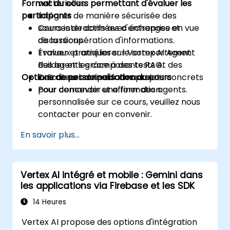
Format du cours permettant d'évaluer les
vectorielles.
participants
Intégrer de manière sécurisée des
sources de données d'entreprise en vue
Cours interactifs avec échanges et
de la récupération d'informations.
discussions.
Évaluer et améliorer le comportement
Travaux pratiques sur Vertex AI Agent
des agents grâce à des tests et des
Builder et les composants RAG.
Options de personnalisation du cours
indicateurs de performance.
Exercices basés sur des projets concrets
pour concevoir et affiner des agents.
Pour demander une formation
personnalisée sur ce cours, veuillez nous
contacter pour en convenir.
En savoir plus...
Vertex AI intégré et mobile : Gemini dans
les applications via Firebase et les SDK
14 Heures
Vertex AI propose des options d'intégration