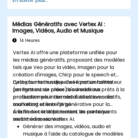
En savoir plus...
Vertex AI, et appliquer les principes d'une IA
responsable.
Médias Génératifs avec Vertex AI :
Images, Vidéos, Audio et Musique
14 Heures
Vertex AI offre une plateforme unifiée pour
les médias génératifs, proposant des modèles
tels que Veo pour la vidéo, Imagen pour la
création d'images, Chirp pour le speech et
Lyria pour la musique. Ces fonctionnalités
Cette formation dispensée par un formateur
permettent de créer des workflows prêts à la
(en ligne ou sur place) s'adresse aux
production pour des cas d'utilisation créatifs,
professionnels intermédiaires et avancés
marketing et enterprise.
souhaitant utiliser l'IA générative pour la
création et le déploiement de contenus
À la fin de cette formation, les participants
multimédias via Vertex AI.
seront en mesure de:
Générer des images, vidéos, audio et
musique à l'aide du catalogue de modèles