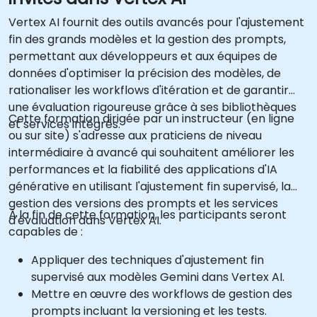
Vertex AI fournit des outils avancés pour l'ajustement
fin des grands modèles et la gestion des prompts,
permettant aux développeurs et aux équipes de
données d'optimiser la précision des modèles, de
rationaliser les workflows d'itération et de garantir
une évaluation rigoureuse grâce à ses bibliothèques
Cette formation dirigée par un instructeur (en ligne
et services intégrés.
ou sur site) s'adresse aux praticiens de niveau
intermédiaire à avancé qui souhaitent améliorer les
performances et la fiabilité des applications d'IA
générative en utilisant l'ajustement fin supervisé, la
gestion des versions des prompts et les services
À la fin de cette formation, les participants seront
d'évaluation dans Vertex AI.
capables de :
Appliquer des techniques d'ajustement fin
supervisé aux modèles Gemini dans Vertex AI.
Mettre en œuvre des workflows de gestion des
prompts incluant la versioning et les tests.