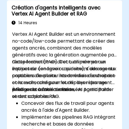
Création d'agents intelligents avec
Vertex AI Agent Builder et RAG
14 Heures
Vertex AI Agent Builder est un environnement
no-code/low-code permettant de créer des
agents ancrés, combinant des modèles
génératifs avec la génération augmentée par
récupération (RAG). Cet outil permet aux
Cette formation en direct, animée par un
équipes de concevoir rapidement des agents
instructeur (en ligne ou sur site), s'adresse aux
capables d'exploiter les données d'entreprise
praticiens de niveau intermédiaire souhaitant
et la recherche pour fournir des réponses
concevoir, configurer et déployer des agents
précises et contextualisées.
intelligents à l'aide de Vertex AI Agent Builder
À l'issue de cette formation, les participants
et des schémas RAG.
seront capables de :
Concevoir des flux de travail pour agents
ancrés à l'aide d'Agent Builder.
Implémenter des pipelines RAG intégrant
recherche et bases de données