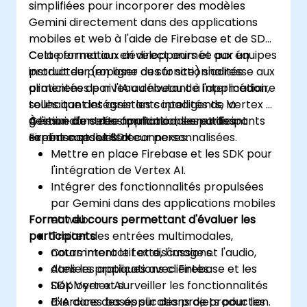
simplifiées pour incorporer des modèles
Gemini directement dans des applications
mobiles et web à l'aide de Firebase et de SDK.
Cela permet aux développeurs et aux équipes
Cette formation en direct animée par un
produit de proposer des fonctionnalités
instructeur (en ligne ou sur site) s'adresse aux
alimentées par l'IA au niveau de l'application,
praticiens de niveau débutant à intermédiaire
telles que des assistants intelligents, la
souhaitant intégrer les capacités de Vertex AI
gestion d'entrées multimodales et des
Gemini dans des applications en utilisant
À l'issue de cette formation, les participants
expériences utilisateur personnalisées.
Firebase et les SDK connexes.
seront capables de :
Mettre en place Firebase et les SDK pour
l'intégration de Vertex AI.
Intégrer des fonctionnalités propulsées
par Gemini dans des applications mobiles
Format du cours permettant d'évaluer les
et web.
participants
Traiter des entrées multimodales,
notamment le texte, l'image et l'audio,
Cours interactif et discussions.
dans les applications clientes.
Ateliers pratiques avec Firebase et les
Déployer et surveiller les fonctionnalités
SDK Vertex AI.
d'IA dans des applications de production.
Exercices basés sur des projets pour les