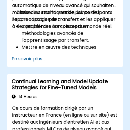
automatique de niveau avancé qui souhaitent
maîtriser les techniques de pointe de
A l'issue de cette formation, les participants
l'apprentissage par transfert et les appliquer
seront capables de :
à des problèmes complexes du monde réel.
Comprendre les concepts et
méthodologies avancés de
l'apprentissage par transfert.
Mettre en œuvre des techniques
d'adaptation spécifiques à un domaine
En savoir plus...
pour les modèles pré-entraînés.
Appliquer l'apprentissage continu pour
gérer des tâches et des ensembles de
Continual Learning and Model Update
données en constante évolution.
Strategies for Fine-Tuned Models
Maîtriser le réglage fin multi-tâches pour
améliorer les performances des modèles
14 Heures
à travers les tâches.
Ce cours de formation dirigé par un
instructeur en France (en ligne ou sur site) est
destiné aux ingénieurs d'entretien AI et aux
professionnels MLOps de niveau avancé qui