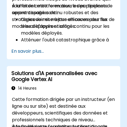
souhaitent mettre en œuvre des pipelines de
À la fin de cette formation, les participants
apprentissage continu robustes et des
seront capables de :
stratégies de mise à jour efficaces pour les
Concevoir et mettre en œuvre des flux de
modèles déployés et affinés.
travail d'apprentissage continu pour les
modèles déployés.
Atténuer l'oubli catastrophique grâce à
une gestion appropriée de la formation et
En savoir plus...
de la mémoire.
Automatiser le suivi et les déclencheurs
de mise à jour en fonction du drift du
Solutions d'IA personnalisées avec
modèle ou des changements de données.
Google Vertex AI
Intégrer des stratégies de mise à jour de
modèles dans les pipelines CI/CD et
14 Heures
MLOps existants.
Cette formation dirigée par un instructeur (en
ligne ou sur site) est destinée aux
développeurs, scientifiques des données et
professionnels techniques de niveau
intermédiaire qui souhaitent utiliser Google
À la fin de cette formation, les participants