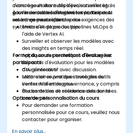
d'ancrage et des outils d'évaluation intégrés
avancé souhaitant déployer, surveiller et
pour les modèles d'IA générative, Vertex AI
gouverner les modèles Vertex AI dans des
À la fin de cette formation, les participants
est conçu pour répondre aux exigences des
environnements d'entreprise.
seront en mesure de :
systèmes d'IA de production.
Mettre en place des pipelines MLOps à
l'aide de Vertex AI.
Surveiller et observer les modèles avec
des insights en temps réel.
Format du cours permettant d'évaluer les
Appliquer des techniques d'ancrage et
participants
des outils d'évaluation pour les modèles
d'IA générative.
Cours interactif avec discussion.
Mettre en œuvre des stratégies de
Laboratoires pratiques avec des outils
conformité et de gouvernance, y compris
Vertex AI d'entreprise.
des contrôles de résidence des données.
Études de cas et scénarios axés sur la
Options de personnalisation du cours
conformité.
Pour demander une formation
personnalisée pour ce cours, veuillez nous
contacter pour organiser.
En savoir plus...