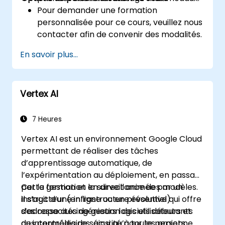
Pour demander une formation
personnalisée pour ce cours, veuillez nous
contacter afin de convenir des modalités.
En savoir plus...
Vertex AI
7 Heures
Vertex AI est un environnement Google Cloud
permettant de réaliser des tâches
d’apprentissage automatique, de
l’expérimentation au déploiement, en passant
par la gestion et la surveillance des modèles.
Cette formation en direct animée par un
Il s’agit d’une infrastructure évolutive qui offre
instructeur (en ligne ou en présentiel)
des capacités de gestion des utilisateurs et
s’adresse aux ingénieurs logiciels débutants
des contrôles de sécurité pour les projets
ou intermédiaires, ainsi qu’à toute personne