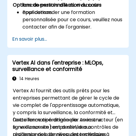
Options de personnalisation du cours
fonctionnalités d'IA au niveau des
applications.
Pour demander une formation
personnalisée pour ce cours, veuillez nous
contacter afin de l'organiser.
En savoir plus...
Vertex AI dans l'entreprise : MLOps,
surveillance et conformité
14 Heures
Vertex AI fournit des outils prêts pour les
entreprises permettant de gérer le cycle de
vie complet de l'apprentissage automatique,
y compris la surveillance, la conformité et
l'excellence opérationnelle. Avec une
Cette formation dirigée par un instructeur (en
surveillance en temps réel, des contrôles de
ligne ou sur site) est destinée aux
résidence des données, des techniques
professionnels de niveau intermédiaire à