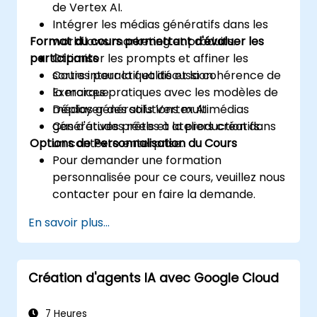
de Vertex AI.
Intégrer les médias génératifs dans les
Format du cours permettant d'évaluer les
workflows marketing et produits.
participants
Ottimiser les prompts et affiner les
sorties pour la qualité et la cohérence de
Cours interactif et discussion.
la marque.
Exercices pratiques avec les modèles de
Déployer des solutions multimédias
médias génératifs Vertex AI.
génératives prêtes à la production dans
Cas d'études réels et ateliers créatifs.
Options de Personnalisation du Cours
un contexte enterprise.
Pour demander une formation
personnalisée pour ce cours, veuillez nous
contacter pour en faire la demande.
En savoir plus...
Création d'agents IA avec Google Cloud
7 Heures