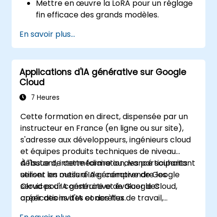
Mettre en œuvre la LoRA pour un réglage
fin efficace des grands modèles.
Optimiser le réglage fin pour les
En savoir plus...
environnements à ressources limitées.
Évaluer et déployer des modèles ajustés
par LoRA pour des applications pratiques.
Applications d'IA générative sur Google
Cloud
7 Heures
Cette formation en direct, dispensée par un
instructeur en France (en ligne ou sur site),
s'adresse aux développeurs, ingénieurs cloud
et équipes produits techniques de niveau
débutant, intermédiaire ou avancé souhaitant
À l'issue de cette formation, les participants
utiliser les outils d'IA générative de Google
seront en mesure de : comprendre les
Cloud pour construire et évaluer des
services d'IA générative de Google Cloud,
applications d'IA concrètes.
créer des invites et des flux de travail,
développer des applications simples avec