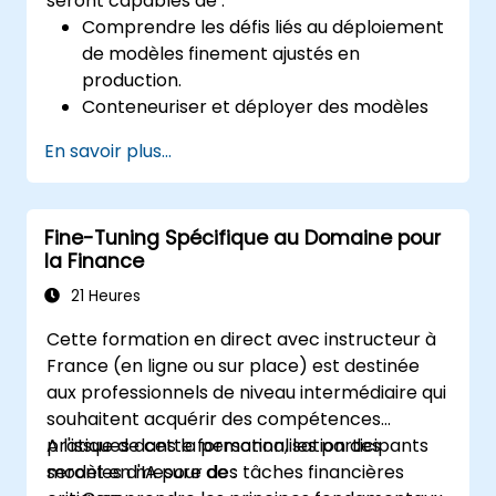
seront capables de :
Comprendre les défis liés au déploiement
de modèles finement ajustés en
production.
Conteneuriser et déployer des modèles
en utilisant des outils comme Docker et
En savoir plus...
Kubernetes.
Mettre en œuvre la surveillance et la
journalisation pour les modèles déployés.
Fine-Tuning Spécifique au Domaine pour
Optimiser les modèles pour la latence et
la Finance
l'extensibilité dans des scénarios réels.
21 Heures
Cette formation en direct avec instructeur à
France (en ligne ou sur place) est destinée
aux professionnels de niveau intermédiaire qui
souhaitent acquérir des compétences
pratiques dans la personnalisation des
A l'issue de cette formation, les participants
modèles d'IA pour des tâches financières
seront en mesure de :