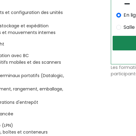
s et configuration des unités
En li
 stockage et expédition
Salle
es et mouvements internes
ht
ation avec BC
sitifs mobiles et des scanners
Les formati
participant
terminaux portatifs (Datalogic,
vement, rangement, emballage,
rations d'entrepôt
avancée
 (LPN)
s, boîtes et conteneurs