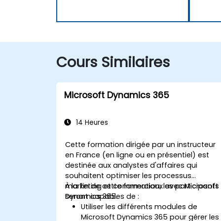
Cours Similaires
Microsoft Dynamics 365
14 Heures
Cette formation dirigée par un instructeur
en France (en ligne ou en présentiel) est
destinée aux analystes d'affaires qui
souhaitent optimiser les processus
marketing et commerciaux avec Microsoft
À la fin de cette formation, les participants
Dynamics 365.
seront capables de :
Utiliser les différents modules de
Microsoft Dynamics 365 pour gérer les