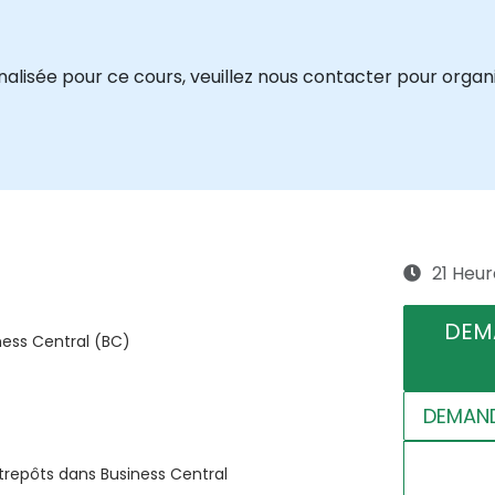
isée pour ce cours, veuillez nous contacter pour organi
21 Heur
DEM
ness Central (BC)
DEMAND
trepôts dans Business Central