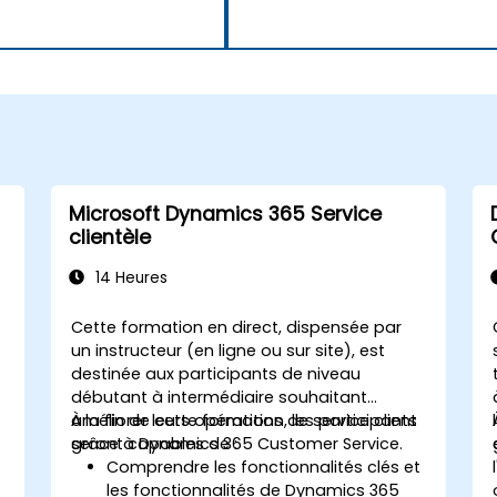
Microsoft Dynamics 365 Service
clientèle
14 Heures
Cette formation en direct, dispensée par
un instructeur (en ligne ou sur site), est
destinée aux participants de niveau
débutant à intermédiaire souhaitant
améliorer leurs opérations de service client
À la fin de cette formation, les participants
grâce à Dynamics 365 Customer Service.
seront capables de :
Comprendre les fonctionnalités clés et
les fonctionnalités de Dynamics 365