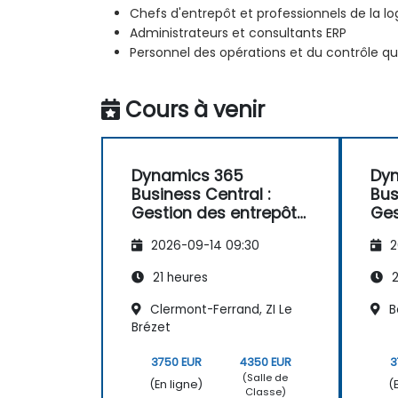
Chefs d'entrepôt et professionnels de la lo
Administrateurs et consultants ERP
Personnel des opérations et du contrôle qu
Cours à venir
Dynamics 365
Dy
Business Central :
Bus
Gestion des entrepôts
Ges
et des opérations
et 
2026-09-14 09:30
2
21 heures
2
Clermont-Ferrand, ZI Le
B
Brézet
3750 EUR
4350 EUR
3
(Salle de
(En ligne)
(
Classe)