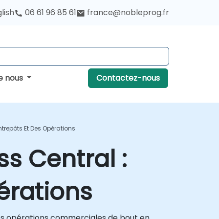
lish
06 61 96 85 61
france@nobleprog.fr
e nous
Contactez-nous
trepôts Et Des Opérations
s Central :
érations
les opérations commerciales de bout en