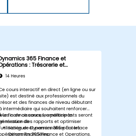
Dynamics 365 Finance et
Opérations : Trésorerie et
comptabilité
14 Heures
Ce cours interactif en direct (en ligne ou sur
site) est destiné aux professionnels du
trésor et des finances de niveau débutant
à intermédiaire qui souhaitent renforcer
leurs connaissances, améliorer la
À la fin de ce cours, les participants seront
génération des rapports et optimiser
en mesure de :
l'utilisation de Dynamics 365 pour les
Naviguer et personnaliser l'interface
opérations financières.
Dynamics 365 Finance et Operations.