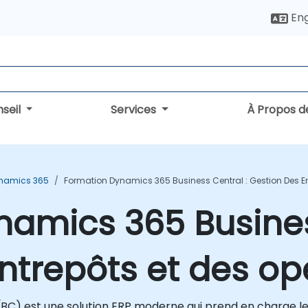
Eng
seil
Services
À Propos d
ynamics 365
Formation Dynamics 365 Business Central : Gestion Des En
amics 365 Busines
ntrepôts et des op
(BC) est une solution ERP moderne qui prend en charge 