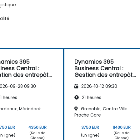
gistique
alité
namics 365
Dynamics 365
iness Central :
Business Central :
tion des entrepôts
Gestion des entrepôts
des opérations
et des opérations
026-09-28 09:30
2026-10-12 09:30
1 heures
21 heures
ordeaux, Mériadeck
Grenoble, Centre Ville
Proche Gare
750 EUR
4350 EUR
3750 EUR
11400 EUR
(Salle de
(Salle de
En ligne)
(En ligne)
Classe)
Classe)