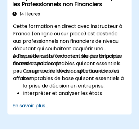
les Professionnels non Financiers
14 Heures
Cette formation en direct avec instructeur à
France (en ligne ou sur place) est destinée
aux professionnels non financiers de niveau
débutant qui souhaitent acquérir une
compréhension fondamentale des principes
A l'issue de cette formation, les participants
financiers et comptables qui sont essentiels
seront capables de :
pour une prise de décision efficace dans les
Comprendre les concepts financiers et
affaires.
comptables de base qui sont essentiels à
la prise de décision en entreprise.
Interpréter et analyser les états
financiers tels que le compte de résultat,
En savoir plus...
le bilan et le tableau des flux de
trésorerie.
Appliquer les principaux ratios financiers
pour évaluer la santé financière d'une
entreprise.