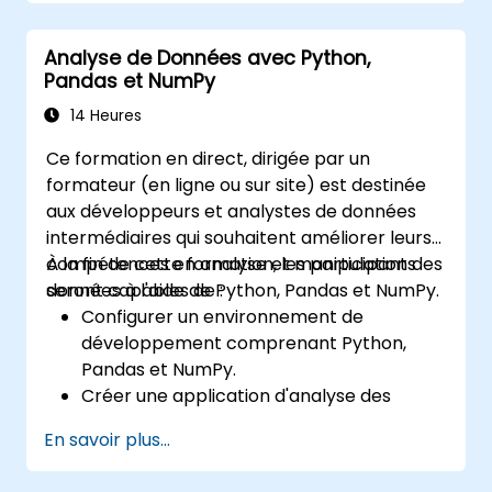
roulement, de gérer les relations bancaires,
gestion du trésorerie au sein de leurs
de renforcer les contrôles des paiements et
organisations.
Analyse de Données avec Python,
de prendre des décisions éclairées en
Pandas et NumPy
matière de financement et d'investissement.
14 Heures
Ce formation en direct, dirigée par un
formateur (en ligne ou sur site) est destinée
aux développeurs et analystes de données
intermédiaires qui souhaitent améliorer leurs
compétences en analyse et manipulation des
À la fin de cette formation, les participants
données à l'aide de Python, Pandas et NumPy.
seront capables de :
Configurer un environnement de
développement comprenant Python,
Pandas et NumPy.
Créer une application d'analyse des
données utilisant Pandas et NumPy.
En savoir plus...
Réaliser des opérations avancées de
préparation, de tri et de filtrage des