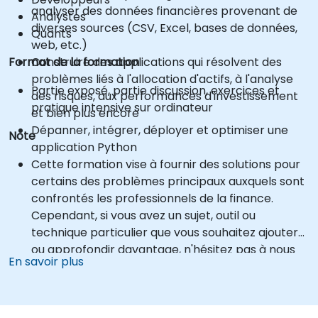
analyser des données financières provenant de
Analystes
diverses sources (CSV, Excel, bases de données,
Quants
web, etc.)
Format de la formation
Construire des applications qui résolvent des
problèmes liés à l'allocation d'actifs, à l'analyse
Partie exposé, partie discussion, exercices et
des risques, aux performances d'investissement
pratique intensive sur ordinateur
et bien plus encore
Dépanner, intégrer, déployer et optimiser une
Note
application Python
Cette formation vise à fournir des solutions pour
certains des problèmes principaux auxquels sont
confrontés les professionnels de la finance.
Cependant, si vous avez un sujet, outil ou
technique particulier que vous souhaitez ajouter
ou approfondir davantage, n'hésitez pas à nous
En savoir plus
contacter pour organiser cela.