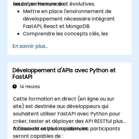
haute performance et évolutives.
seront en mesure de :
Mettre en place l'environnement de
développement nécessaire intégrant
FastAPI, React et MongoDB.
Comprendre les concepts clés, les
fonctionnalités et les avantages de la pile
En savoir plus...
FARM.
Apprendre à construire des API REST
avec FastAPI.
Développement d'APIs avec Python et
Apprendre à concevoir des applications
FastAPI
interactives avec React.
Développer, tester et déployer des
14 Heures
applications (front end et back end) en
Cette formation en direct (en ligne ou sur
utilisant la pile FARM.
site) est destinée aux développeurs qui
souhaitent utiliser FastAPI avec Python pour
créer, tester et déployer des API RESTful plus
facilement et plus rapidement.
A l'issue de cette formation, les participants
seront capables de :