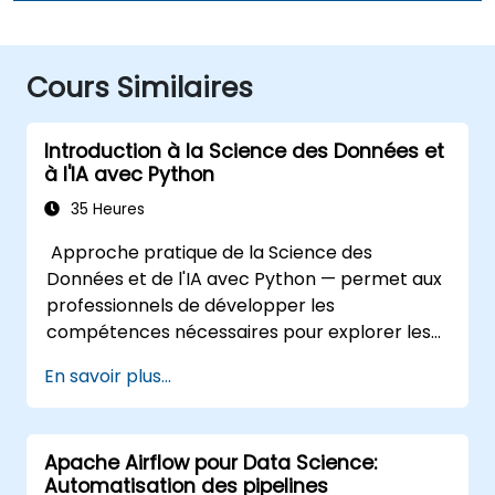
Cours Similaires
Introduction à la Science des Données et
à l'IA avec Python
35 Heures
Approche pratique de la Science des
Données et de l'IA avec Python — permet aux
professionnels de développer les
compétences nécessaires pour explorer les
données, créer des modèles de machine
En savoir plus...
learning et déployer des applications basées
sur l'IA dans des contextes professionnels ;
couvre les workflows CRISP-DM, l'analyse
Apache Airflow pour Data Science:
statistique, l'apprentissage supervisé et non
Automatisation des pipelines
supervisé, l'apprentissage profond avec