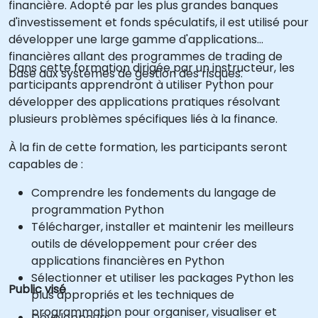
financière. Adopté par les plus grandes banques
d'investissement et fonds spéculatifs, il est utilisé pour
développer une large gamme d'applications
financières allant des programmes de trading de
Dans cette formation dirigée par un instructeur, les
base aux systèmes de gestion des risques.
participants apprendront à utiliser Python pour
développer des applications pratiques résolvant
plusieurs problèmes spécifiques liés à la finance.
À la fin de cette formation, les participants seront
capables de :
Comprendre les fondements du langage de
programmation Python
Télécharger, installer et maintenir les meilleurs
outils de développement pour créer des
applications financières en Python
Sélectionner et utiliser les packages Python les
Public visé
plus appropriés et les techniques de
programmation pour organiser, visualiser et
Développeurs