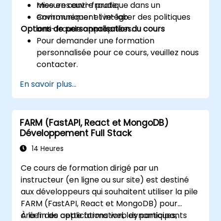
mesures anti-fraude.
Mise en œuvre pratique dans un
Communiquer et intégrer des politiques
environnement live-lab.
Options de personnalisation du cours
anti-fraude appropriées.
Pour demander une formation
personnalisée pour ce cours, veuillez nous
contacter.
En savoir plus...
FARM (FastAPI, React et MongoDB)
Développement Full Stack
14 Heures
Ce cours de formation dirigé par un
instructeur (en ligne ou sur site) est destiné
aux développeurs qui souhaitent utiliser la pile
FARM (FastAPI, React et MongoDB) pour
créer des applications web dynamiques,
À la fin de cette formation, les participants