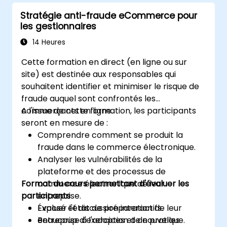
données.
Stratégie anti-fraude eCommerce pour
Conduire des opérations agrégées et
les gestionnaires
analyser les séries temporelles.
Visualiser les données à l'aide de
14 Heures
Matplotlib et d'autres bibliothèques de
Cette formation en direct (en ligne ou sur
visualisation.
site) est destinée aux responsables qui
Déboguer et optimiser leur code
souhaitent identifier et minimiser le risque de
d'analyse des données.
fraude auquel sont confrontés les
commerçants en ligne.
A l'issue de cette formation, les participants
seront en mesure de :
Comprendre comment se produit la
fraude dans le commerce électronique.
Analyser les vulnérabilités de la
plateforme et des processus de
Format du cours permettant d'évaluer les
commerce électronique de leur
participants
entreprise.
Évaluer l'état de préparation de leur
Exposé et discussion interactifs.
entreprise à l'adoption de nouvelles
Beaucoup d'exercices et de pratique.