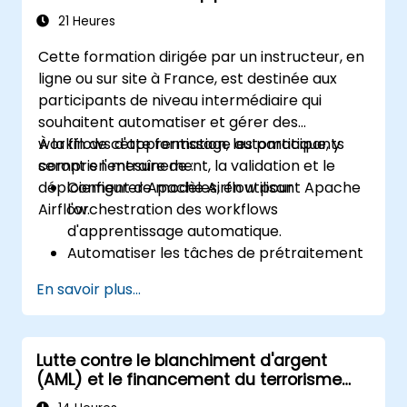
TensorFlow, le traitement du langage naturel
21 Heures
(NLP), le Big Data avec Spark, et la narration
Cette formation dirigée par un instructeur, en
basée sur les données ; idéal pour les
ligne ou sur site à France, est destinée aux
débutants cherchant une certification en
participants de niveau intermédiaire qui
Data Science avec Python et une formation
souhaitent automatiser et gérer des
analytique pour préparer leur carrière.
workflows d'apprentissage automatique, y
À la fin de cette formation, les participants
compris l'entraînement, la validation et le
seront en mesure de :
déploiement de modèles, en utilisant Apache
Configurer Apache Airflow pour
Airflow.
l'orchestration des workflows
d'apprentissage automatique.
Automatiser les tâches de prétraitement
des données, d'entraînement et de
En savoir plus...
validation des modèles.
Intégrer Airflow avec des frameworks et
outils d'apprentissage automatique.
Lutte contre le blanchiment d'argent
Déployer des modèles d'apprentissage
(AML) et le financement du terrorisme
automatique en utilisant des pipelines
(CTF)
automatisés.