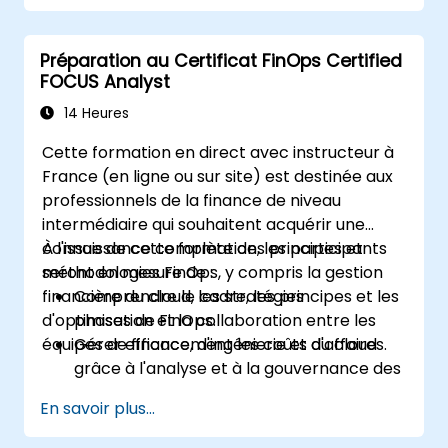
Préparation au Certificat FinOps Certified
FOCUS Analyst
14 Heures
Cette formation en direct avec instructeur à
France (en ligne ou sur site) est destinée aux
professionnels de la finance de niveau
intermédiaire qui souhaitent acquérir une
connaissance complète des principes et
À l'issue de cette formation, les participants
méthodologies FinOps, y compris la gestion
seront en mesure de :
financière du cloud, les stratégies
Comprendre le cadre, les principes et les
d'optimisation et la collaboration entre les
phases de FinOps.
équipes de finance, d'ingénierie et d'affaires.
Gérer efficacement les coûts du cloud
grâce à l'analyse et à la gouvernance des
données.
En savoir plus...
Collaborer entre les services financiers,
techniques et commerciaux pour aligner