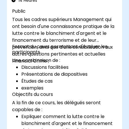
14 Heures
Surveiller et optimiser les workflows
Public
d'apprentissage automatique en
Tous les cadres supérieurs Management qui
production.
ont besoin d'une connaissance pratique de la
lutte contre le blanchiment d'argent et le
financement du terrorisme et de leur
Format du cours permettant d'évaluer les
prévention, ainsi que d'une sensibilisation aux
participants
autres questions pertinentes et actuelles
Une combinaison de :
Financial Crime ;
Discussions facilitées
Présentations de diapositives
Études de cas
exemples
Objectifs du cours
A la fin de ce cours, les délégués seront
capables de :
Expliquer comment la lutte contre le
blanchiment d'argent et le financement