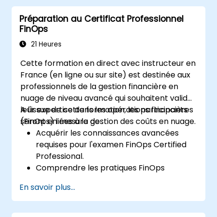
les dépenses liées à l'informatique
Préparation au Certificat Professionnel
dématérialisée.
FinOps
Utiliser les outils FinOps pour la répartition
des coûts, les prévisions et l'optimisation.
21 Heures
Préparer l'examen FinOps Certified
Cette formation en direct avec instructeur en
FOCUS Analyst.
France (en ligne ou sur site) est destinée aux
professionnels de la gestion financière en
nuage de niveau avancé qui souhaitent valider
leur expertise dans les opérations financières
A l'issue de cette formation, les participants
(FinOps) liées à la gestion des coûts en nuage.
seront en mesure de :
Acquérir les connaissances avancées
requises pour l'examen FinOps Certified
Professional.
Comprendre les pratiques FinOps
complexes, y compris l'optimisation des
En savoir plus...
coûts, la gestion du budget et le
reporting.
Développer des compétences pratiques