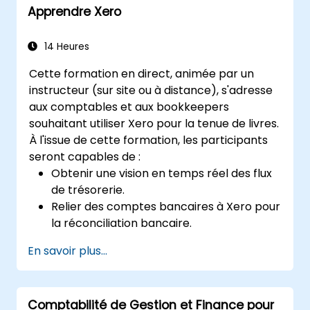
Apprendre Xero
dans l'application des stratégies FinOps
dans des scénarios du monde réel.
Se préparer à réussir l'examen de FinOps
14 Heures
Certified Professional.
Cette formation en direct, animée par un
instructeur (sur site ou à distance), s'adresse
aux comptables et aux bookkeepers
souhaitant utiliser Xero pour la tenue de livres.
À l'issue de cette formation, les participants
seront capables de :
Obtenir une vision en temps réel des flux
de trésorerie.
Relier des comptes bancaires à Xero pour
la réconciliation bancaire.
Préparer et vérifier les déclarations de
En savoir plus...
TVA (Taxe sur la Valeur Ajoutée) dans
Xero.
Créer des rapports destinés à être
Comptabilité de Gestion et Finance pour
partagés avec les membres de l'équipe.