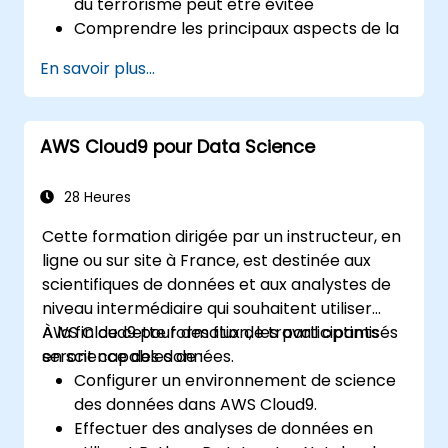
du terrorisme peut être évitée
Comprendre les principaux aspects de la
lutte contre le blanchiment de capitaux
En savoir plus...
et le financement du terrorisme tels qu'ils
s'appliquent à leurs entreprises, ainsi que
les efforts nationaux et internationaux
AWS Cloud9 pour Data Science
déployés pour les combattre.
Définir les moyens par lesquels une
entreprise et son personnel doivent se
28 Heures
protéger contre les risques de
Cette formation dirigée par un instructeur, en
blanchiment de capitaux et de
ligne ou sur site à France, est destinée aux
financement du terrorisme.
scientifiques de données et aux analystes de
Détailler comment une entreprise peut
niveau intermédiaire qui souhaitent utiliser
devenir une cible pour le blanchiment
AWS Cloud9 pour des flux de travail optimisés
À la fin de cette formation, les participants
d'argent et le financement du terrorisme :
en science des données.
seront capables de :
et expliquer quels "signaux d'alarme"
Configurer un environnement de science
peuvent les aider à identifier, prévenir et
des données dans AWS Cloud9.
signaler toute activité criminelle
Effectuer des analyses de données en
(suspecte ou réelle).