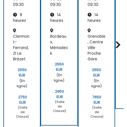
d
09:30
09:30
09:30
0
s
8
14
14
d
heures
heures
heures
h
l
Clermon
Bordeau
Grenoble
P
l
t-
x,
, Centre
Ferrand,
Mériadec
Ville
t
ZI Le
k
Proche
Brézet
Gare
2550
EUR
2550
2550
(En
EUR
EUR
ligne)
(En
(En
ligne)
ligne)
2950
EUR
2750
7650
(Salle
EUR
EUR
de
(Salle
(Salle
Classe)
de
de
Classe)
Classe)