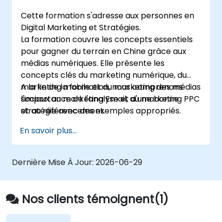
Cette formation s'adresse aux personnes en
Digital Marketing et Stratégies.
La formation couvre les concepts essentiels
pour gagner du terrain en Chine grâce aux
médias numériques. Elle présente les
concepts clés du marketing numérique, du
marketing mobile et du marketing des médias
A la fin de la formation, nous comprenons
sociaux au marketing Email, au marketing PPC
l'importance de l'analyse et d'une bonne
et au référencement.
stratégie avec des exemples appropriés.
En savoir plus...
Dernière Mise À Jour:
2026-06-29
Nos clients témoignent(1)