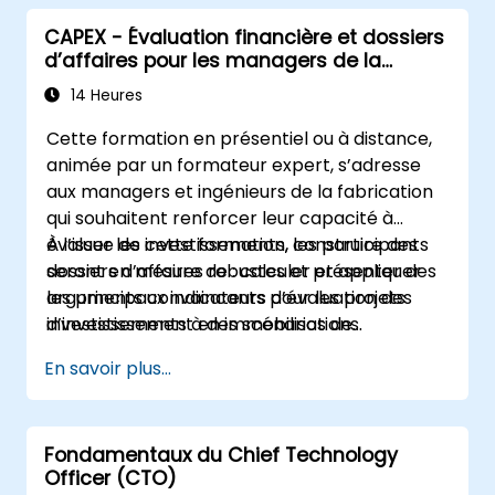
CAPEX - Évaluation financière et dossiers
d’affaires pour les managers de la
fabrication
14 Heures
Cette formation en présentiel ou à distance,
animée par un formateur expert, s’adresse
aux managers et ingénieurs de la fabrication
qui souhaitent renforcer leur capacité à
évaluer les investissements, construire des
À l’issue de cette formation, les participants
dossiers d’affaires robustes et présenter des
seront en mesure de : calculer et appliquer
arguments convaincants pour les projets
les principaux indicateurs d’évaluation des
d’investissement en immobilisations.
investissements à des scénarios de
fabrication, construire un dossier complet
En savoir plus...
d’investissement en immobilisations incluant
des prévisions de flux de trésorerie et une
analyse de sensibilité, utiliser des modèles et
Fondamentaux du Chief Technology
les « Capex Cards » pour rationaliser le
Officer (CTO)
processus d’approbation, et préparer des