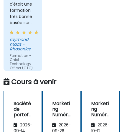
c'était une
formation
très bonne
basée sur
l'expérience
raymond
maas -
Rhosonics
Formation -
Chief
Technology
Officer (CTO)
Fundamentals
Cours à venir
Traduction
automatique
Société
Marketi
Marketi
de
ng
ng
portefe
Numéri
Numéri
É
uille
que en
que en
2026-
2026-
2026-
d'entre
Chine
Chine
f
prises
r
09-14
09-28
10-12
1