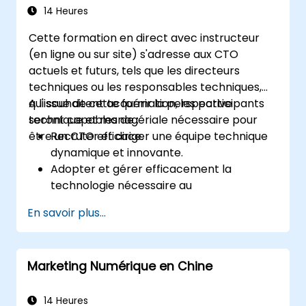
récits clairs au niveau exécutif afin de justifier
14 Heures
les demandes d’investissement en
Cette formation en direct avec instructeur
immobilisations.
(en ligne ou sur site) s'adresse aux CTO
actuels et futurs, tels que les directeurs
techniques ou les responsables techniques,
qui souhaitent acquérir la perspective
A l'issue de cette formation, les participants
technique et managériale nécessaire pour
seront capables de :
être un CTO efficace.
Recruter et diriger une équipe technique
dynamique et innovante.
Adopter et gérer efficacement la
technologie nécessaire au
développement de produits de qualité.
En savoir plus...
Appliquer des techniques et des
stratégies utiles pour gérer les produits et
les projets.
Marketing Numérique en Chine
Mettre à l'échelle les activités de
l'entreprise et les faire évoluer dans la
bonne direction.
14 Heures